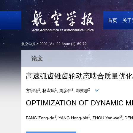
首页
关于
航空学报 >
2001
,
Vol. 22
Issue (1)
: 69-72
论文
高速弧齿锥齿轮动态啮合质量优化
1
1
2
2
方宗德
, 杨宏斌
, 周彦伟
, 邓效忠
OPTIMIZATION OF DYNAMIC M
1
1
2
FANG Zong-de
, YANG Hong-bin
, ZHOU Yan-wei
, DEN