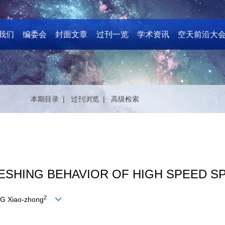
我们
编委会
封面文章
过刊一览
学术资讯
空天前沿大
本期目录 |
过刊浏览 |
高级检索
ESHING BEHAVIOR OF HIGH SPEED S
2
G Xiao-zhong