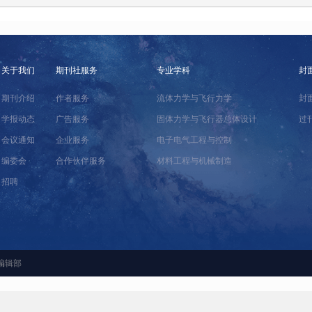
关于我们
期刊社服务
专业学科
封
期刊介绍
作者服务
流体力学与飞行力学
封
学报动态
广告服务
固体力学与飞行器总体设计
过
会议通知
企业服务
电子电气工程与控制
编委会
合作伙伴服务
材料工程与机械制造
招聘
编辑部