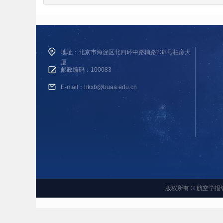
地址：北京市海淀区北四环中路辅路238号柏彦大
厦
邮政编码：100083
E-mail：hkxb@buaa.edu.cn
版权所有 © 航空学报