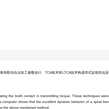
将局部综合法加工参数设计、TCA技术和LTCA技术构成闭式反馈优化设
ating the tooth contact in transmitting torque. These techniques were
 computer shows that the excellent dynamic behavior of a spiral bevel
sing the above mentioned method.