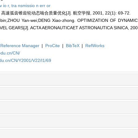
 io r,
tra nsmissio n err or
速弧齿锥齿轮动态啮合质量优化[J]. 航空学报, 2001, 22(1): 69-72.
-bin;ZHOU Yan-wei;DENG Xiao-zhong. OPTIMIZATION OF DYNAM
EL GEARS[J]. ACTA AERONAUTICAET ASTRONAUTICA SINICA, 2001, 
Reference Manager
|
ProCite
|
BibTeX
|
RefWorks
edu.cn/CN/
edu.cn/CN/Y2001/V22/I1/69