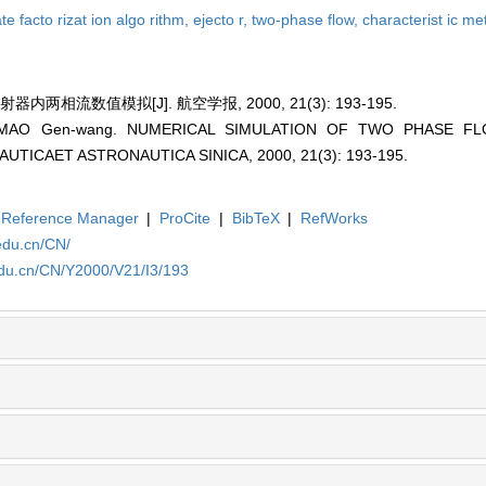
e facto rizat ion algo rithm,
ejecto r,
two-phase flow,
characterist ic m
两相流数值模拟[J]. 航空学报, 2000, 21(3): 193-195.
g;MAO Gen-wang. NUMERICAL SIMULATION OF TWO PHASE FL
UTICAET ASTRONAUTICA SINICA, 2000, 21(3): 193-195.
Reference Manager
|
ProCite
|
BibTeX
|
RefWorks
edu.cn/CN/
edu.cn/CN/Y2000/V21/I3/193