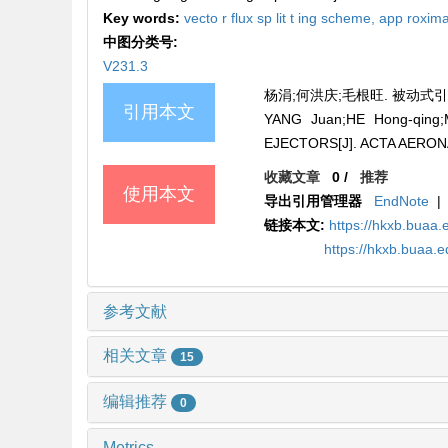
Key words:
vecto r flux sp lit t ing scheme,
app roximat
中图分类号:
V231.3
杨涓;何洪庆;毛根旺. 被动式引射器内
引用本文
YANG Juan;HE Hong-qin
EJECTORS[J]. ACTA AERONA
收藏文章
0
/
推荐
使用本文
导出引用管理器
EndNote
|
链接本文:
https://hkxb.buaa.
https://hkxb.buaa.
参考文献
相关文章
15
编辑推荐
0
Metrics