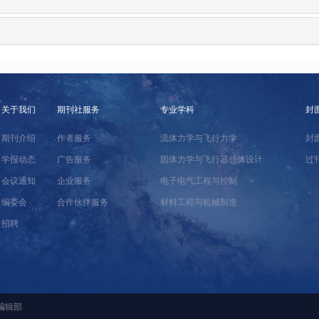
关于我们
期刊社服务
专业学科
封
期刊介绍
作者服务
流体力学与飞行力学
封
学报动态
广告服务
固体力学与飞行器总体设计
过
会议通知
企业服务
电子电气工程与控制
编委会
合作伙伴服务
材料工程与机械制造
招聘
编辑部