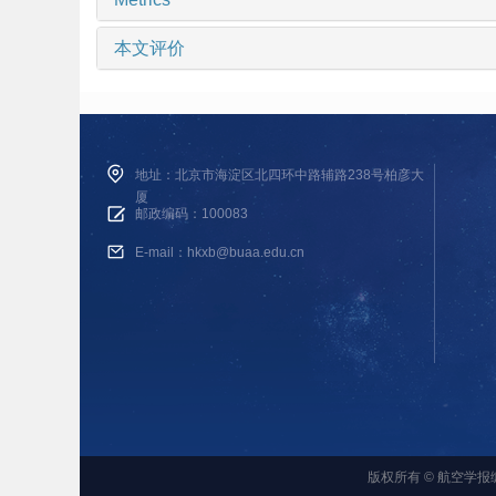
本文评价
地址：北京市海淀区北四环中路辅路238号柏彦大
厦
邮政编码：100083
E-mail：hkxb@buaa.edu.cn
版权所有 © 航空学报