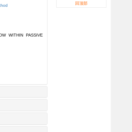
回顶部
ethod
OW WITHIN PASSIVE