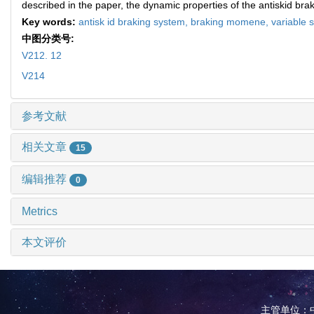
described in the paper, the dynamic properties of the antiskid brak
Key words:
antisk id braking system,
braking momene,
variable s
中图分类号:
V212. 12
V214
参考文献
相关文章
15
编辑推荐
0
Metrics
本文评价
主管单位：