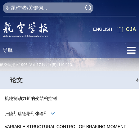
ENGLISH
CJA
导航
航空学报 >
1996
,
Vol. 17
Issue (5)
: 110-113
论文
机轮制动力矩的变结构控制
1
2
2
张陵
, 诸德培
, 张瑜
VARIABLE STRUCTURAL CONTROL OF BRAKING MOMENT