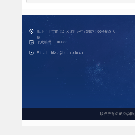
地址：北京市海淀区北四环中路辅路238号柏彦大
厦
邮政编码：100083
E-mail：hkxb@buaa.edu.cn
版权所有 © 航空学报