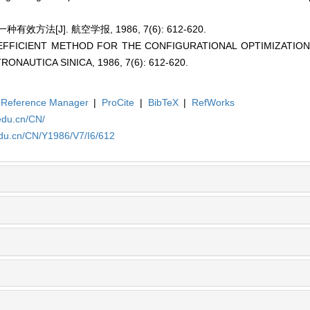
方法[J]. 航空学报, 1986, 7(6): 612-620.
AN EFFICIENT METHOD FOR THE CONFIGURATIONAL OPTIMIZATION
NAUTICA SINICA, 1986, 7(6): 612-620.
Reference Manager
|
ProCite
|
BibTeX
|
RefWorks
edu.cn/CN/
edu.cn/CN/Y1986/V7/I6/612