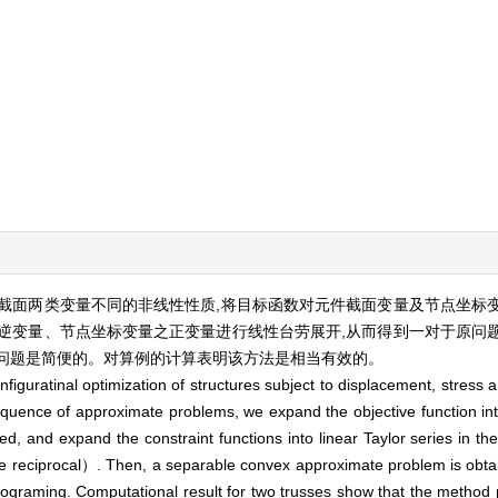
截面两类变量不同的非线性性质,将目标函数对元件截面变量及节点坐标
逆变量、节点坐标变量之正变量进行线性台劳展开,从而得到一对于原问
问题是简便的。对算例的计算表明该方法是相当有效的。
nfiguratinal optimization of structures subject to displacement, stress 
sequence of approximate problems, we expand the objective function i
ed, and expand the constraint functions into linear Taylor series in th
re reciprocal）. Then, a separable convex approximate problem is obta
graming. Computational result for two trusses show that the method p