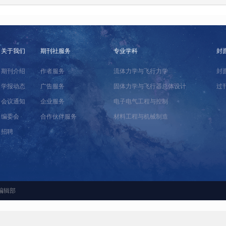
关于我们
期刊社服务
专业学科
封
期刊介绍
作者服务
流体力学与飞行力学
封
学报动态
广告服务
固体力学与飞行器总体设计
过
会议通知
企业服务
电子电气工程与控制
编委会
合作伙伴服务
材料工程与机械制造
招聘
编辑部