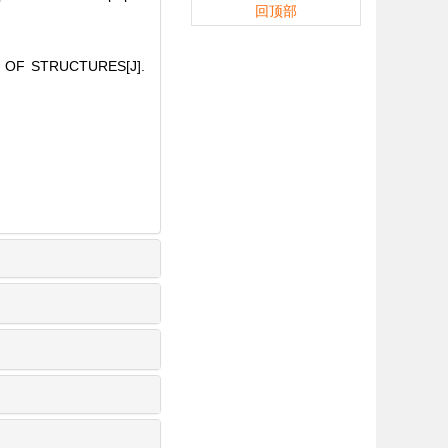
回顶部
 OF STRUCTURES[J].