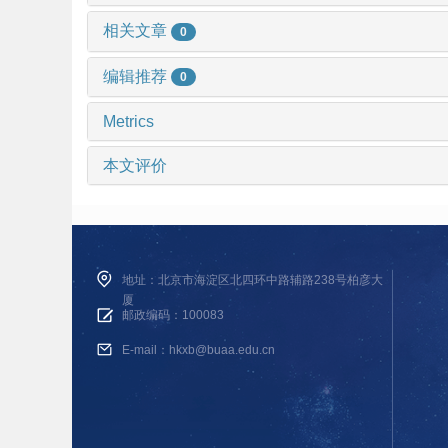
相关文章
0
编辑推荐
0
Metrics
本文评价
地址：北京市海淀区北四环中路辅路238号柏彦大
厦
邮政编码：100083
E-mail：hkxb@buaa.edu.cn