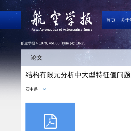
首页
关于
航空学报 >
1979
,
Vol. 00
Issue (4)
: 18-25
论文
结构有限元分析中大型特征值问题
石中岳