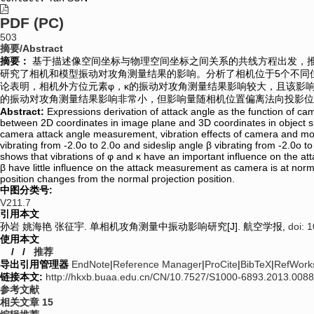
PDF (PC)
503
摘要/Abstract
摘要：
基于描述像空间坐标与物理空间坐标之间关系的共线方程出发，
研究了相机和模型振动对攻角测量结果的影响。分析了相机位于5个不同位置时三个角
论表明，相机外方位元素φ，κ的振动对攻角测量结果影响较大，且该影
的振动对攻角测量结果影响非常小，但影响量随相机位置偏离法向投影位
Abstract:
Expressions derivation of attack angle as the function of cam
between 2D coordinates in image plane and 3D coordinates in object sp
camera attack angle measurement, vibration effects of camera and mode
vibrating from -2.0o to 2.0o and sideslip angle β vibrating from -2.0o
shows that vibrations of φ and κ have an important influence on the at
β have little influence on the attack measurement as camera is at normal
position changes from the normal projection position.
中图分类号:
V211.7
引用本文
孙岩 姚海艳 张征宇. 单相机攻角测量中振动影响研究[J]. 航空学报,
doi: 
使用本文
/
/
推荐
导出引用管理器
EndNote
|
Reference Manager
|
ProCite
|
BibTeX
|
RefWork
链接本文:
http://hkxb.buaa.edu.cn/CN/10.7527/S1000-6893.2013.0088
参考文献
相关文章
15