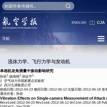
ENGLISH
CJA
导航
首页 >
流体力学、飞行力学与发动机
单相机攻角测量中振动影响研究
1
2
1
孙岩
,姚海艳
,张征宇
1. 空气动力学国家重点实验室
2. 四川九洲集团公司
收稿日期:
2012-04-23
修回日期:
2012-06-12
出版日期:
2012-06-18
发
通讯作者:
孙岩
Vibration Effects on Single-camera Measurement of Attack
Received:
2012-04-23
Revised:
2012-06-12
Online:
2012-06-18
Pu
Contact:
Yan SUN