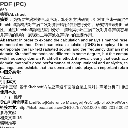
PDF (PC)
669
摘要/Abstract
摘要：
为拓展主涡对并气动声场计算分析方法研究，针对亚声速平面混合层
Kirchhoff频域法对主涡二次对并声辐射特征进行分析。研究结果表明
性。通过Kirchhoff频域法应用分析，清晰揭示出主涡二次对并各
并声场的影响，展现出主导声波在声场中的重要作用。
Abstract:
In order to expand the calculation and analysis method resea
numerical method. Direct numerical simulation (DNS) is employed to e
extrapolate the far-field radiated sound, and the frequency domain me
domain Kirchhoff methods are different in some degree, but the comput
with frequency domain Kirchhoff method, it reveal clearly that each aco
domain method’s good performance of computational and analytica, this p
pairings, and exhibits that the dominant mode plays an important role in
中图分类号:
V211.3
引用本文
冯峰 王强. 基于Kirchhoff方法亚声速平面混合层主涡对并声场分析[J]. 
使用本文
/
/
推荐
导出引用管理器
EndNote
|
Reference Manager
|
ProCite
|
BibTeX
|
RefWork
链接本文:
http://hkxb.buaa.edu.cn/CN/10.7527/S1000-6893.2013.0082
参考文献
相关文章
15
编辑推荐