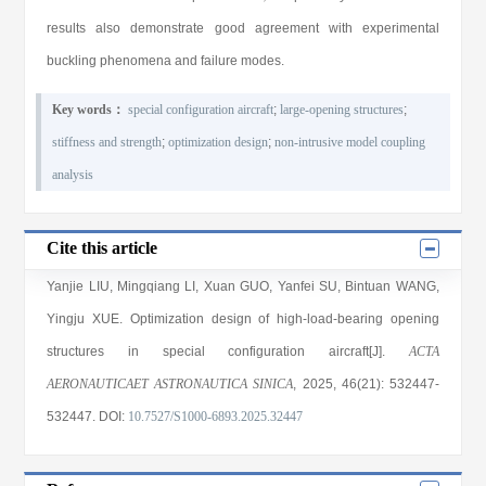
results also demonstrate good agreement with experimental
buckling phenomena and failure modes.
Key words：
special configuration aircraft
;
large-opening structures
;
stiffness and strength
;
optimization design
;
non-intrusive model coupling
analysis
Cite this article
Yanjie LIU
,
Mingqiang LI
,
Xuan GUO
,
Yanfei SU
,
Bintuan WANG
,
Yingju XUE
. Optimization design of high-load-bearing opening
structures in special configuration aircraft[J].
ACTA
AERONAUTICAET ASTRONAUTICA SINICA
, 2025
, 46(21)
: 532447
-
532447
.
DOI:
10.7527/S1000-6893.2025.32447