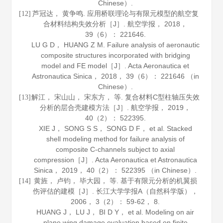
Chinese）.
芦冠达， 黄争鸣. 应用桥联理论与有限元模型的航空复
[12]
合材料结构失效分析［J］.
航空学报
，
2018
，
39
（6）： 221646.
LU G D， HUANG Z M. Failure analysis of aeronautic
composite structures incorporated with bridging
model and FE model［J］.
Acta Aeronautica et
Astronautica Sinica
，
2018
，
39
（6）： 221646 （in
Chinese）.
解江， 宋山山， 宋东方， 等. 复合材料C型柱轴压失效
[13]
分析的层合壳建模方法［J］.
航空学报
，
2019
，
40
（2）： 522395.
XIE J， SONG S S， SONG D F， et al. Stacked
shell modeling method for failure analysis of
composite C-channels subject to axial
compression［J］.
Acta Aeronautica et Astronautica
Sinica
，
2019
，
40
（2）： 522395 （in Chinese）.
黄旌， 卢钧， 毕大园， 等. 基于有限元分析的机翼损
[14]
伤评估的建模［J］.
长江大学学报A（自然科学版）
，
2006
，
3
（2）： 59-62， 8.
HUANG J， LU J， BI D Y， et al. Modeling on air
plane wing damage evaluation based on finite