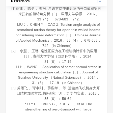
References
刘建， 陈勇， 曹洲. 考虑剪切变形影响的开口薄壁梁约
[1]
束扭转的扭转角分析［J］.
应用力学学报
，
2016
，
33
（4）： 678-683， 742.
LIU J， CHEN Y， CAO Z. Torsion angle analysis of
restrained torsion theory for open thin walled beams
considering shear deformation［J］.
Chinese Journal
of Applied Mechanics
，
2016
，
33
（4）： 678-683，
742 （in Chinese）.
李慧， 王琳. 扇性正应力在工程结构计算中的应用
[2]
［J］.
贵州大学学报（自然科学版）
，
2014
，
31
（6）： 17-19.
LI H， WANG L. Application of sector normal stress in
engineering structure calculation［J］.
Journal of
Guizhou University （Natural Sciences）
，
2014
，
31
（6）： 17-19 （in Chinese）.
苏雁飞， 谭申刚， 薛应举， 等. 运输类飞机机身大开
[3]
口结构加强方式理论研究［J］.
力学与实践
，
2013
，
35
（6）： 59-64.
SU Y F， TAN S G， XUE Y J， et al. The
strengthening of aero-transport with large