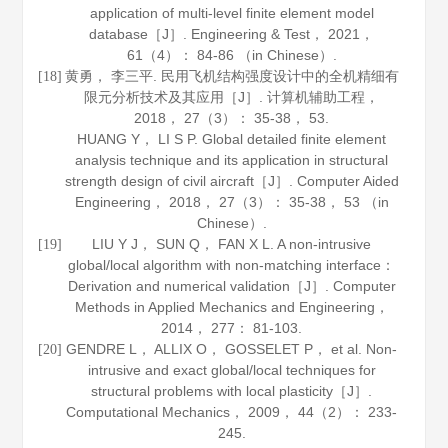
application of multi-level finite element model
database［J］.
Engineering & Test
，
2021
，
61
（4）： 84-86 （in Chinese）.
黄勇， 李三平. 民用飞机结构强度设计中的全机精细有
[18]
限元分析技术及其应用［J］.
计算机辅助工程
，
2018
，
27
（3）： 35-38， 53.
HUANG Y， LI S P. Global detailed finite element
analysis technique and its application in structural
strength design of civil aircraft［J］.
Computer Aided
Engineering
，
2018
，
27
（3）： 35-38， 53 （in
Chinese）.
LIU Y J， SUN Q， FAN X L. A non-intrusive
[19]
global/local algorithm with non-matching interface：
Derivation and numerical validation［J］.
Computer
Methods in Applied Mechanics and Engineering
，
2014
，
277
： 81-103.
GENDRE L， ALLIX O， GOSSELET P， et al. Non-
[20]
intrusive and exact global/local techniques for
structural problems with local plasticity［J］.
Computational Mechanics
，
2009
，
44
（2）： 233-
245.