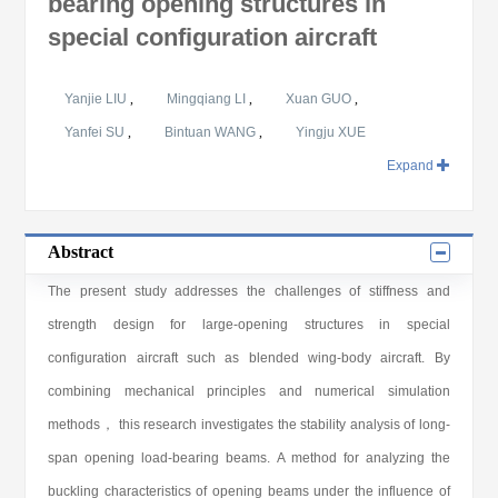
bearing opening structures in
special configuration aircraft
Yanjie LIU
,
Mingqiang LI
,
Xuan GUO
,
Yanfei SU
,
Bintuan WANG
,
Yingju XUE
Expand
Abstract
The present study addresses the challenges of stiffness and
strength design for large-opening structures in special
configuration aircraft such as blended wing-body aircraft. By
combining mechanical principles and numerical simulation
methods， this research investigates the stability analysis of long-
span opening load-bearing beams. A method for analyzing the
buckling characteristics of opening beams under the influence of