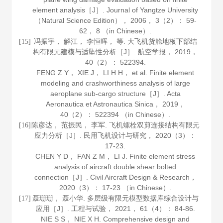
element analysis［J］.
Journal of Yangtze University
（Natural Science Edition）
，
2006
，
3
（2）： 59-
62， 8 （in Chinese）.
冯振宇， 解江， 李恒晖， 等. 大飞机货舱地板下部结
[15]
构有限元建模与适坠性分析［J］.
航空学报
，
2019
，
40
（2）： 522394.
FENG Z Y， XIE J， LI H H， et al. Finite element
modeling and crashworthiness analysis of large
aeroplane sub-cargo structure［J］.
Acta
Aeronautica et Astronautica Sinica
，
2019
，
40
（2）： 522394 （in Chinese）.
陈彦达， 范振民， 李军. 飞机螺栓双剪连接结构有限元
[16]
应力分析［J］.
民用飞机设计与研究
，
2020
（3）：
17-23.
CHEN Y D， FAN Z M， LI J. Finite element stress
analysis of aircraft double shear bolted
connection［J］.
Civil Aircraft Design & Research
，
2020
（3）： 17-23 （in Chinese）.
聂珊珊， 聂小华. 多层级有限元模型数据库综合设计与
[17]
应用［J］.
工程与试验
，
2021
，
61
（4）： 84-86.
NIE S S， NIE X H. Comprehensive design and