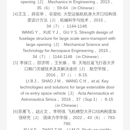
opening［J］.
Mechanics in Engineering
，
2013
，
35
（6）： 59-64 （in Chinese）.
王玉， 薛应举， 谷迎松. 大型运输机机身大开口结构强
[4]
度设计方法［J］.
机械科学与技术
，
2015
，
34
（7）： 1144-1148.
WANG Y， XUE Y J， GU Y S. Strength design of
fuselage structure for large scale aero-transport with
large opening［J］.
Mechanical Science and
Technology for Aerospace Engineering
，
2015
，
34
（7）： 1144-1148 （in Chinese）.
李保江， 邵济明， 王长焕， 等. 天地往返飞行器大开
[5]
口舱门关键技术及其解决途径［J］.
航空学报
，
2016
，
37
（）： 8-15.
LI B J， SHAO J M， WANG C H， et al. Key
technologies and solutions for large extensible door
of re-entry space vehicle［J］.
Acta Aeronautica et
Astronautica Sinica
，
2016
，
37
（Sup 1）： 8-15
（in Chinese）.
苏雁飞， 赵占文， 李明强. 飞机槽型大开口结构刚度加
[6]
强研究［J］.
固体力学学报
，
2022
，
43
（6）： 783-
790.
SU Y F， ZHAO Z W， LI M Q. Study on rigidity