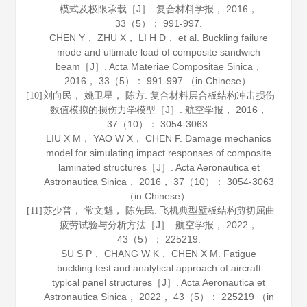
模式及极限承载［J］.
复合材料学报
，
2016
，
33
（5）： 991-997.
CHEN Y， ZHU X， LI H D， et al. Buckling failure
mode and ultimate load of composite sandwich
beam［J］.
Acta Materiae Compositae Sinica
，
2016
，
33
（5）： 991-997 （in Chinese）.
刘向民， 姚卫星， 陈方. 复合材料层合板结构冲击损伤
[10]
数值模拟的损伤力学模型［J］.
航空学报
，
2016
，
37
（10）： 3054-3063.
LIU X M， YAO W X， CHEN F. Damage mechanics
model for simulating impact responses of composite
laminated structures［J］.
Acta Aeronautica et
Astronautica Sinica
，
2016
，
37
（10）： 3054-3063
（in Chinese）.
苏少普， 常文魁， 陈先民. 飞机典型壁板结构剪切屈曲
[11]
疲劳试验与分析方法［J］.
航空学报
，
2022
，
43
（5）： 225219.
SU S P， CHANG W K， CHEN X M. Fatigue
buckling test and analytical approach of aircraft
typical panel structures［J］.
Acta Aeronautica et
Astronautica Sinica
，
2022
，
43
（5）： 225219 （in