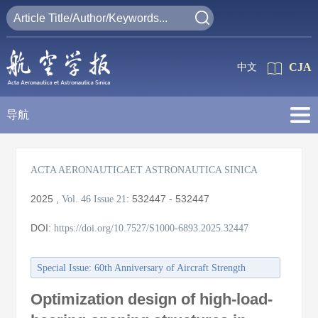
CJA
中文
导航
ACTA AERONAUTICAET ASTRONAUTICA SINICA
2025
,
:
532447 - 532447
Vol. 46
Issue 21
DOI:
https://doi.org/10.7527/S1000-6893.2025.32447
Special Issue: 60th Anniversary of Aircraft Strength
Research Institute of China
Optimization design of high-load-