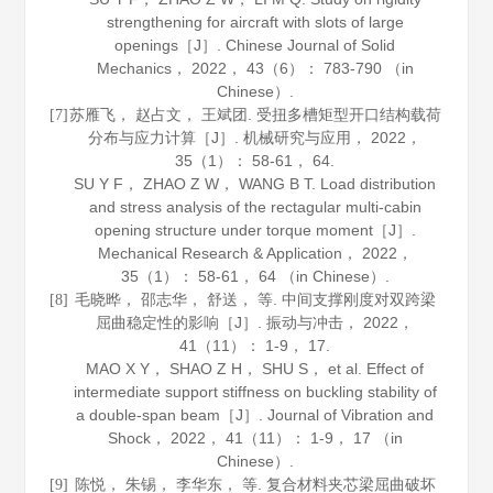
strengthening for aircraft with slots of large
openings［J］.
Chinese Journal of Solid
Mechanics
，
2022
，
43
（6）： 783-790 （in
Chinese）.
苏雁飞， 赵占文， 王斌团. 受扭多槽矩型开口结构载荷
[7]
分布与应力计算［J］.
机械研究与应用
，
2022
，
35
（1）： 58-61， 64.
SU Y F， ZHAO Z W， WANG B T. Load distribution
and stress analysis of the rectagular multi-cabin
opening structure under torque moment［J］.
Mechanical Research & Application
，
2022
，
35
（1）： 58-61， 64 （in Chinese）.
毛晓晔， 邵志华， 舒送， 等. 中间支撑刚度对双跨梁
[8]
屈曲稳定性的影响［J］.
振动与冲击
，
2022
，
41
（11）： 1-9， 17.
MAO X Y， SHAO Z H， SHU S， et al. Effect of
intermediate support stiffness on buckling stability of
a double-span beam［J］.
Journal of Vibration and
Shock
，
2022
，
41
（11）： 1-9， 17 （in
Chinese）.
陈悦， 朱锡， 李华东， 等. 复合材料夹芯梁屈曲破坏
[9]