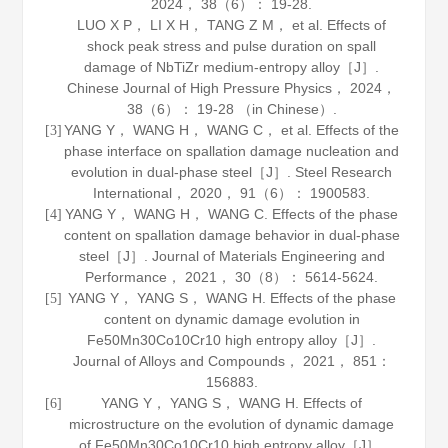
2024
，
38
（6）： 19-28.
LUO X P， LI X H， TANG Z M， et al. Effects of
shock peak stress and pulse duration on spall
damage of NbTiZr medium-entropy alloy［J］.
Chinese Journal of High Pressure Physics
，
2024
，
38
（6）： 19-28 （in Chinese）.
YANG Y， WANG H， WANG C， et al. Effects of the
[3]
phase interface on spallation damage nucleation and
evolution in dual-phase steel［J］.
Steel Research
International
，
2020
，
91
（6）： 1900583.
YANG Y， WANG H， WANG C. Effects of the phase
[4]
content on spallation damage behavior in dual-phase
steel［J］.
Journal of Materials Engineering and
Performance
，
2021
，
30
（8）： 5614-5624.
YANG Y， YANG S， WANG H. Effects of the phase
[5]
content on dynamic damage evolution in
Fe50Mn30Co10Cr10 high entropy alloy［J］.
Journal of Alloys and Compounds
，
2021
，
851
：
156883.
YANG Y， YANG S， WANG H. Effects of
[6]
microstructure on the evolution of dynamic damage
of Fe50Mn30Co10Cr10 high entropy alloy［J］.