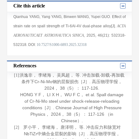
Cite this article
Qianhua YANG
,
Yang YANG
,
Binwen WANG
,
Yupei GUO
. Effect of
strain rate on spall strength of Ti-6Al-4V dual-phase alloy[J].
ACTA
AERONAUTICAET ASTRONAUTICA SINICA
, 2025
, 46(21)
: 532318
-
532318
.
DOI:
10.7527/S1000-6893.2025.32318
References
洪逸非， 李绪海， 吴凤超， 等. 冲击加载-卸载-再加载
[1]
条件下Cr-Ni-Mo钢的层裂损伤［J］.
高压物理学报
，
2024
，
38
（5）： 117-126.
HONG Y F， LI X H， WU F C， et al. Spall damage
of Cr-Ni-Mo steel under shock-release-reloading
conditions［J］.
Chinese Journal of High Pressure
Physics
，
2024
，
38
（5）： 117-126 （in
Chinese）.
罗小平， 李绪海， 唐泽明， 等. 冲击应力和脉宽对
[2]
NbTiZr中熵合金层裂的影响［J］.
高压物理学报
，