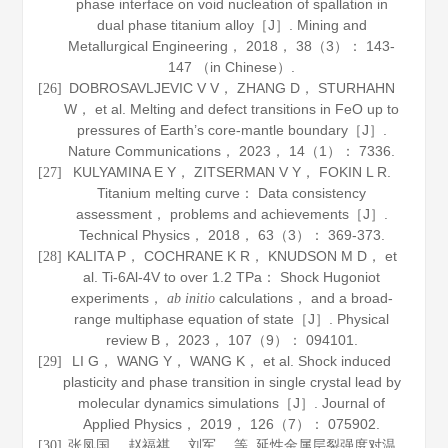
phase interface on void nucleation of spallation in
dual phase titanium alloy［J］.
Mining and
Metallurgical Engineering
，
2018
，
38
（3）： 143-
147 （in Chinese）.
DOBROSAVLJEVIC V V， ZHANG D， STURHAHN
[26]
W， et al. Melting and defect transitions in FeO up to
pressures of Earth’s core-mantle boundary［J］.
Nature Communications
，
2023
，
14
（1）： 7336.
KULYAMINA E Y， ZITSERMAN V Y， FOKIN L R.
[27]
Titanium melting curve： Data consistency
assessment， problems and achievements［J］.
Technical Physics
，
2018
，
63
（3）： 369-373.
KALITA P， COCHRANE K R， KNUDSON M D， et
[28]
al. Ti-6Al-4V to over 1.2 TPa： Shock Hugoniot
experiments，
calculations， and a broad-
ab initio
range multiphase equation of state［J］.
Physical
review B
，
2023
，
107
（9）： 094101.
LI G， WANG Y， WANG K， et al. Shock induced
[29]
plasticity and phase transition in single crystal lead by
molecular dynamics simulations［J］.
Journal of
Applied Physics
，
2019
，
126
（7）： 075902.
张凤国， 赵福祺， 刘军， 等. 延性金属层裂强度对温
[30]