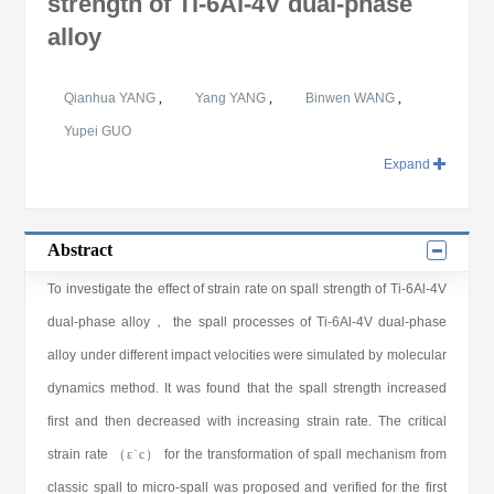
strength of Ti-6Al-4V dual-phase
alloy
Qianhua YANG
,
Yang YANG
,
Binwen WANG
,
Yupei GUO
Expand
Abstract
To investigate the effect of strain rate on spall strength of Ti-6Al-4V
dual-phase alloy， the spall processes of Ti-6Al-4V dual-phase
alloy under different impact velocities were simulated by molecular
dynamics method. It was found that the spall strength increased
first and then decreased with increasing strain rate. The critical
strain rate （
ε
˙
c
） for the transformation of spall mechanism from
classic spall to micro-spall was proposed and verified for the first