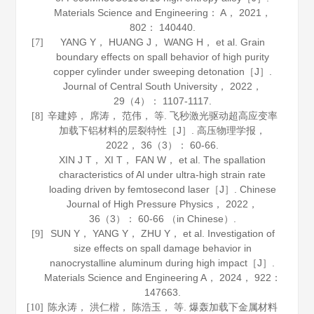
Materials Science and Engineering： A
，
2021
，
802
： 140440.
YANG Y， HUANG J， WANG H， et al. Grain
[7]
boundary effects on spall behavior of high purity
copper cylinder under sweeping detonation［J］.
Journal of Central South University
，
2022
，
29
（4）： 1107-1117.
辛建婷， 席涛， 范伟， 等. 飞秒激光驱动超高应变率
[8]
加载下铝材料的层裂特性［J］.
高压物理学报
，
2022
，
36
（3）： 60-66.
XIN J T， XI T， FAN W， et al. The spallation
characteristics of Al under ultra-high strain rate
loading driven by femtosecond laser［J］.
Chinese
Journal of High Pressure Physics
，
2022
，
36
（3）： 60-66 （in Chinese）.
SUN Y， YANG Y， ZHU Y， et al. Investigation of
[9]
size effects on spall damage behavior in
nanocrystalline aluminum during high impact［J］.
Materials Science and Engineering A
，
2024
，
922
：
147663.
陈永涛， 洪仁楷， 陈浩玉， 等. 爆轰加载下金属材料
[10]