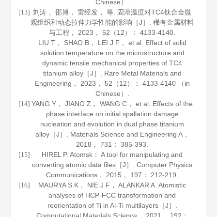
Chinese）.
刘涛， 邵博， 雷经发， 等. 固溶温度对TC4钛合金微
[13]
观组织和动态拉伸力学性能的影响［J］.
稀有金属材料
与工程
，
2023
，
52
（12）： 4133-4140.
LIU T， SHAO B， LEI J F， et al. Effect of solid
solution temperature on the microstructure and
dynamic tensile mechanical properties of TC4
titanium alloy［J］.
Rare Metal Materials and
Engineering
，
2023
，
52
（12）： 4133-4140 （in
Chinese）.
YANG Y， JIANG Z， WANG C， et al. Effects of the
[14]
phase interface on initial spallation damage
nucleation and evolution in dual phase titanium
alloy［J］.
Materials Science and Engineering A
，
2018
，
731
： 385-393.
HIREL P. Atomsk： A tool for manipulating and
[15]
converting atomic data files［J］.
Computer Physics
Communications
，
2015
，
197
： 212-219.
MAURYA S K， NIE J F， ALANKAR A. Atomistic
[16]
analyses of HCP-FCC transformation and
reorientation of Ti in Al-Ti multilayers［J］.
Computational Materials Science
，
2021
，
192
：