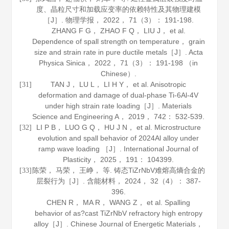
度、晶粒尺寸和加载应变率的依赖特性及其物理建模
［J］.
物理学报
，
2022
，
71
（3）： 191-198.
ZHANG F G， ZHAO F Q， LIU J， et al.
Dependence of spall strength on temperature， grain
size and strain rate in pure ductile metals［J］.
Acta
Physica Sinica
，
2022
，
71
（3）： 191-198 （in
Chinese）.
TAN J， LU L， LI H Y， et al. Anisotropic
[31]
deformation and damage of dual-phase Ti-6Al-4V
under high strain rate loading［J］.
Materials
Science and Engineering A
，
2019
，
742
： 532-539.
LI P B， LUO G Q， HU J N， et al. Microstructure
[32]
evolution and spall behavior of 2024Al alloy under
ramp wave loading ［J］.
International Journal of
Plasticity
，
2025
，
191
： 104399.
陈荣， 马荣， 王峥， 等. 铸态TiZrNbV难熔高熵合金的
[33]
层裂行为［J］.
含能材料
，
2024
，
32
（4）： 387-
396.
CHEN R， MA R， WANG Z， et al. Spalling
behavior of as?cast TiZrNbV refractory high entropy
alloy［J］.
Chinese Journal of Energetic Materials
，