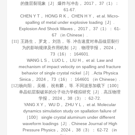
的微层裂现象［J］.
爆炸与冲击
，
2017
，
37
（1）：
61-67.
CHEN Y T， HONG R K， CHEN H Y， et al. Micro-
spalling of metal under explosive loading［J］.
Explosion And Shock Waves
，
2017
，
37
（1）： 61-
67 （in Chinese）.
王路生， 罗龙， 刘浩， 等. 冲击速度对单晶镍层裂行
[11]
为的影响规律及作用机制［J］.
物理学报
，
2024
，
73
（16）： 164601.
WANG L S， LUO L， LIU H， et al. Law and
mechanism of impact velocity on spalling and fracture
behavior of single crystal nickel［J］.
Acta Physica
Sinica
，
2024
，
73
（16）： 164601 （in Chinese）.
杨向阳， 吴楯， 祝有麟， 等. 不同波形加载下［100］
[12]
单晶铝层裂破坏的分子动力学模拟研究［J］.
高压物理
学报
，
2024
，
38
（3）： 62-72.
YANG X Y， WU D， ZHU Y L， et al. Molecular
dynamics simulation study on spallation failure of
［100］ single crystal aluminum under different
waveform loadings［J］.
Chinese Journal of High
Pressure Physics
，
2024
，
38
（3）： 62-72 （in