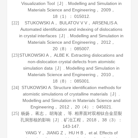
Visualization Tool［J］.
Modelling and Simulation in
Materials Science and Engineering
，
2009
，
18
（1）： 015012.
STUKOWSKI A， BULATOV V V， ARSENLIS A.
[22]
Automated identification and indexing of dislocations
in crystal interfaces［J］.
Modelling and Simulation in
Materials Science and Engineering
，
2012
，
20
（8）： 085007.
STUKOWSKI A， ALBE K. Extracting dislocations and
[23]
non-dislocation crystal defects from atomistic
simulation data［J］.
Modelling and Simulation in
Materials Science and Engineering
，
2010
，
18
（8）： 085001.
STUKOWSKI A. Structure identification methods for
[24]
atomistic simulations of crystalline materials［J］.
Modelling and Simulation in Materials Science and
Engineering
，
2012
，
20
（4）： 045021.
杨扬， 蒋志， 胡海波， 等. 相界面对双相钛合金层裂
[25]
孔洞形核的影响［J］.
矿冶工程
，
2018
，
38
（3）：
143-147.
YANG Y， JIANG Z， HU H B， et al. Effects of