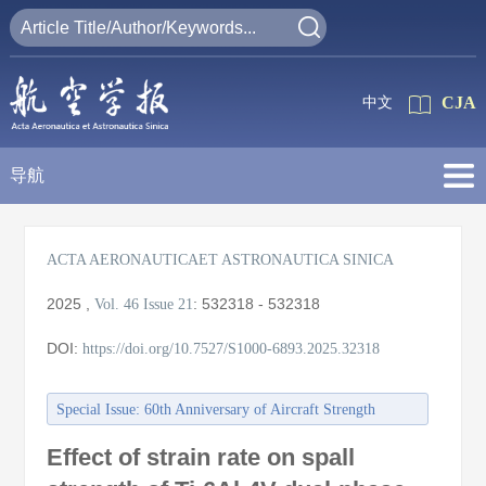
CJA
中文
导航
ACTA AERONAUTICAET ASTRONAUTICA SINICA
2025
,
:
532318 - 532318
Vol. 46
Issue 21
DOI:
https://doi.org/10.7527/S1000-6893.2025.32318
Special Issue: 60th Anniversary of Aircraft Strength
Research Institute of China
Effect of strain rate on spall