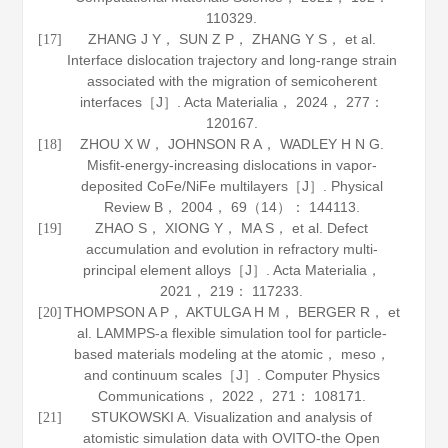
110329.
ZHANG J Y， SUN Z P， ZHANG Y S， et al.
[17]
Interface dislocation trajectory and long-range strain
associated with the migration of semicoherent
interfaces［J］.
Acta Materialia
，
2024
，
277
：
120167.
ZHOU X W， JOHNSON R A， WADLEY H N G.
[18]
Misfit-energy-increasing dislocations in vapor-
deposited CoFe/NiFe multilayers［J］.
Physical
Review B
，
2004
，
69
（14）： 144113.
ZHAO S， XIONG Y， MA S， et al. Defect
[19]
accumulation and evolution in refractory multi-
principal element alloys［J］.
Acta Materialia
，
2021
，
219
： 117233.
THOMPSON A P， AKTULGA H M， BERGER R， et
[20]
al. LAMMPS-a flexible simulation tool for particle-
based materials modeling at the atomic， meso，
and continuum scales［J］.
Computer Physics
Communications
，
2022
，
271
： 108171.
STUKOWSKI A. Visualization and analysis of
[21]
atomistic simulation data with OVITO-the Open