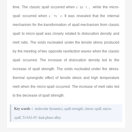
time. The classic spall occurred when
ε
˙
≤
ε
˙
c
， while the micro-
spall occurred when
ε
˙
>
ε
˙
c
. It was revealed that the internal
mechanism for the transformation of spall mechanism from classic
spall to micro-spall was closely related to dislocation density and
melt ratio. The voids nucleated under the tensile stress produced
by the meeting of two opposite rarefaction waves when the classic
spall occurred. The increase of dislocation density led to the
increase of spall strength. The voids nucleated under the stress-
thermal synergistic effect of tensile stress and high temperature
melt when the micro-spall occurred. The increase of melt ratio led
to the decrease of spall strength.
Key words：
molecular dynamics
;
spall strength
;
classic spall
;
micro-
spall
;
Ti-6Al-4V dual-phase alloy