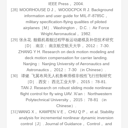
IEEE Press，
2004
.
MOORHOUSE D J， WOODCPCK R J.
Background
[28]
information and user guide for MIL-F-8785C，
military specification-flying qualities of piloted
airplanes
［M］. Washington， D.C.： Air Force
Wright Aeronautical，
1982
.
张永花. 舰载机着舰过程甲板运动建模及补偿技术研究
[29]
［D］. 南京： 南京航空航天大学，
2012
： 7-30.
ZHANG Y H. Research on deck motion modeling and
deck motion compensation for carrier landing.
Nanjing： Nanjing University of Aeronautics and
Astronautics，
2012
： 7-30 （in Chinese）.
谭健. 飞翼布局无人机鲁棒滑模非线性飞行控制研究
[30]
［D］. 西安： 西北工业大学，
2015
： 78-81.
TAN J. Research on robust sliding mode nonlinear
flight control for fly wing UAV. Xi’an： Northwestern
Polytechnical University，
2015
： 78-81 （in
Chinese）.
WANG X， KAMPEN V E， CHU Q P， et al. Stability
[31]
analysis for incremental nonlinear dynamic inversion
control［J］.
Journal of Guidance， Control， and