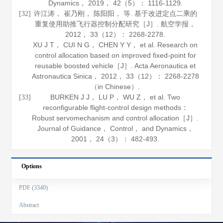
Dynamics
，
2019
，
42
（5）： 1116-1129.
许江涛， 崔乃刚， 陈阳阳， 等. 基于改进定点二乘的
[32]
重复使用助推飞行器控制分配研究［J］.
航空学报
，
2012
，
33
（12）： 2268-2278.
XU J T， CUI N G， CHEN Y Y， et al. Research on
control allocation based on improved fixed-point for
reusable boosted vehicle［J］.
Acta Aeronautica et
Astronautica Sinica
，
2012
，
33
（12）： 2268-2278
（in Chinese）.
BURKEN J J， LU P， WU Z， et al. Two
[33]
reconfigurable flight-control design methods：
Robust servomechanism and control allocation［J］.
Journal of Guidance， Control， and Dynamics
，
2001
，
24
（3）： 482-493.
Options
PDF (3340)
Abstract