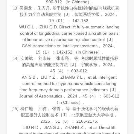
900-912 （in Chinese）.
吴启龙， 朱齐丹. 基于线性自抗扰控制的纵向舰载机直
[13]
接升力全自动着舰控制［J］.
智能系统学报
，
2024
，
19
（01）： 142-152.
WU Q L， ZHU Q D. Direct lift fully-automatic landing
control of longitudinal carrier-based aircraft on basis
of linear active disturbance rejection control［J］.
CAAI transactions on intelligent systems
，
2024
，
19
（1）： 142-152 （in Chinese）.
安帅斌， 刘永臻， 张永亮， 等. 考虑时频域性能指标
[14]
的高超声速智能控制方法［J］.
宇航学报
，
2024
，
45
（4）： 603-612.
AN S B， LIU Y Z， ZHANG Y L， et al. Intelligent
control method for hypersonic vehicle considering
time frequency domain performance indicators［J］.
Journal of Astronautics
，
2024
，
45
（4）： 603-612
（in Chinese）.
柳仁地， 江驹， 张哲， 等. 基于强化学习的舰载机着
[15]
舰直接升力控制技术［J］.
北京航空航天大学学报
，
2025
，
51
（6）： 2165-2175.
LIU R D， JIANG J， ZHANG Z， et al. Direct lift
control technology of carrier aircraft landing based on