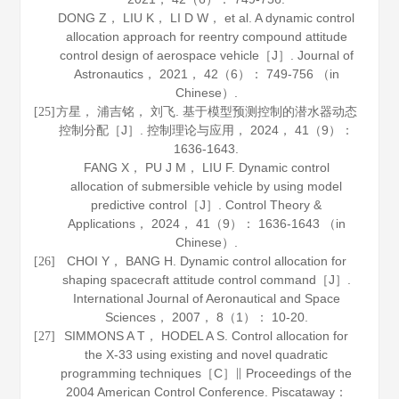
DONG Z， LIU K， LI D W， et al. A dynamic control
allocation approach for reentry compound attitude
control design of aerospace vehicle［J］.
Journal of
Astronautics
，
2021
，
42
（6）： 749-756 （in
Chinese）.
方星， 浦吉铭， 刘飞. 基于模型预测控制的潜水器动态
[25]
控制分配［J］.
控制理论与应用
，
2024
，
41
（9）：
1636-1643.
FANG X， PU J M， LIU F. Dynamic control
allocation of submersible vehicle by using model
predictive control［J］.
Control Theory &
Applications
，
2024
，
41
（9）： 1636-1643 （in
Chinese）.
CHOI Y， BANG H. Dynamic control allocation for
[26]
shaping spacecraft attitude control command［J］.
International Journal of Aeronautical and Space
Sciences
，
2007
，
8
（1）： 10-20.
SIMMONS A T， HODEL A S. Control allocation for
[27]
the X-33 using existing and novel quadratic
programming techniques［C］∥ Proceedings of the
2004 American Control Conference. Piscataway：