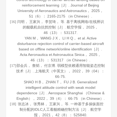
reinforcement learning［J］.
Journal of Beijing
University of Aeronautics and Astronautics
，
2025
，
51
（6）： 2165-2175 （in Chinese）.
闫明， 王家兴， 李贺琦， 等. 基于离线网络/在线辨识
[16]
的舰载机自抗扰控制［J］.
航空学报
，
2025
，
46
（13）： 531317.
YAN M， WANG J X， LI H Q， et al. Active
disturbance rejection control of carrier-based aircraft
based on offline network/online identification［J］.
Acta Aeronautica et Astronautica Sinica
，
2025
，
46
（13）： 531317 （in Chinese）.
邵会兵， 詹韬， 付京博. 弱模型依赖通用智能姿态控制
[17]
技术［J］.
上海航天（中英文）
，
2022
，
39
（04）：
66-75.
SHAO H B， ZHAN T， FU J B. Generalized
intelligent attitude control with weak model
dependence［J］.
Aerospace Shanghai （Chinese &
English）
，
2022
，
39
（4）： 66-75 （in Chinese）.
张志冰， 张秀林， 王家兴， 等. 一种基于多操纵面控
[18]
制分配的IDLC人工着舰精确控制方法［J］.
航空学
报
，
2021
，
42
（8）： 525840.