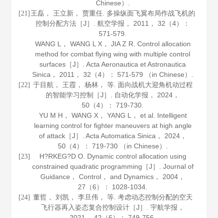
Chinese）.
王磊， 王立新， 贾重任. 多操纵面飞翼布局作战飞机的
[21]
控制分配方法［J］.
航空学报
，
2011
，
32
（4）：
571-579.
WANG L， WANG L X， JIA Z R. Control allocation
method for combat flying wing with multiple control
surfaces［J］.
Acta Aeronautica et Astronautica
Sinica
，
2011
，
32
（4）： 571-579 （in Chinese）.
于目航， 王霞， 杨林， 等. 面向战机大迎角机动过程
[22]
的智能学习控制［J］.
自动化学报
，
2024
，
50
（4）： 719-730.
YU M H， WANG X， YANG L， et al. Intelligent
learning control for fighter maneuvers at high angle
of attack［J］.
Acta Automatica Sinica
，
2024
，
50
（4）： 719-730 （in Chinese）.
H?RKEG?D O. Dynamic control allocation using
[23]
constrained quadratic programming［J］.
Journal of
Guidance， Control， and Dynamics
，
2004
，
27
（6）： 1028-1034.
董哲， 刘凯， 李旦伟， 等. 考虑动态控制分配的空天
[24]
飞行器再入姿态复合控制设计［J］.
宇航学报
，
2021
，
42
（6）： 749-756.