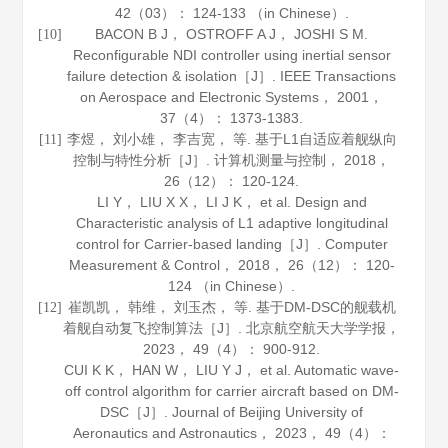
42
（03）： 124-133 （in Chinese）.
BACON B J， OSTROFF A J， JOSHI S M.
[10]
Reconfigurable NDI controller using inertial sensor
failure detection & isolation［J］.
IEEE Transactions
on Aerospace and Electronic Systems
，
2001
，
37
（4）： 1373-1383.
李煜， 刘小雄， 李吉宽， 等. 基于L1自适应着舰纵向
[11]
控制与特性分析［J］.
计算机测量与控制
，
2018
，
26
（12）： 120-124.
LI Y， LIU X X， LI J K， et al. Design and
Characteristic analysis of L1 adaptive longitudinal
control for Carrier-based landing［J］.
Computer
Measurement & Control
，
2018
，
26
（12）： 120-
124 （in Chinese）.
崔凯凯， 韩维， 刘玉杰， 等. 基于DM-DSC的舰载机
[12]
着舰自动复飞控制算法［J］.
北京航空航天大学学报
，
2023
，
49
（4）： 900-912.
CUI K K， HAN W， LIU Y J， et al. Automatic wave-
off control algorithm for carrier aircraft based on DM-
DSC［J］.
Journal of Beijing University of
Aeronautics and Astronautics
，
2023
，
49
（4）：