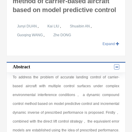
method of carrier-based aircraft
based on model predictive control
Junyi DUAN
,
Kai LIU
,
Shuaibin AN
,
Guoqing WANG
,
Zhe DONG
Expand
Abstract
To address the problem of accurate landing control of carrier-
based aircraft with multiple control surfaces under complex
environmental interference conditions， a dynamic compound
control method based on model predictive control and incremental
dynamic inverse of prescribed performance is proposed. Firstly，
combined with the direct lift control strategy， the equivalent error
models are established using the idea of prescribed performance.