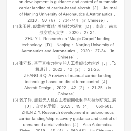
on development in guidance and control of automatic
carrier landing of carrier-based aircraft［J］.
Journal
of Nanjing University of Aeronautics & Astronautics
，
2018
，
50
（6）： 734-744 （in Chinese）.
朱玉莲. 舰载机“魔毯” 着舰技术研究［D］. 南京： 南京
[4]
航空航天大学，
2020
： 27-34.
ZHU Y L. Research on “Magic Carpet” landing
technology ［D］. Nanjing： Nanjing University of
Aeronautics and Astronautics，
2020
： 27-34 （in
Chinese）.
张守权. 基于直接力控制的人工着舰技术综述［J］.
飞
[5]
机设计
，
2022
，
42
（2）： 21-25.
ZHANG S Q. A review of manual carrier landing
technology based on direct force control［J］.
Aircraft Design
，
2022
，
42
（2）： 21-25 （in
Chinese）.
甄子洋. 舰载无人机自主着舰回收制导与控制研究进展
[6]
［J］.
自动化学报
，
2019
，
45
（4）： 669-681.
ZHEN Z Y. Research development in autonomous
carrier-landing/ship-recovery guidance and control of
unmanned aerial vehicles［J］.
Acta Automatica
Sinica
，
2019
，
45
（4）： 669-681 （in Chinese）.