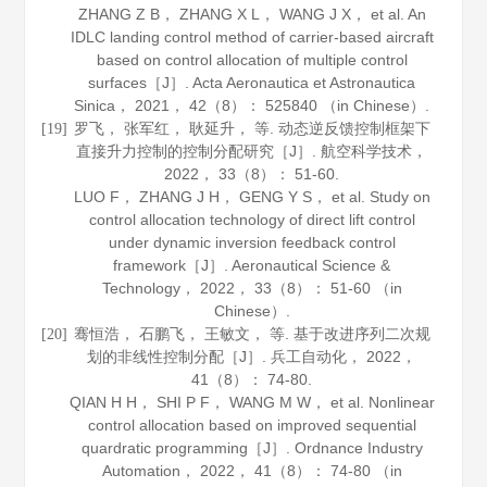
ZHANG Z B， ZHANG X L， WANG J X， et al. An
IDLC landing control method of carrier-based aircraft
based on control allocation of multiple control
surfaces［J］.
Acta Aeronautica et Astronautica
Sinica
，
2021
，
42
（8）： 525840 （in Chinese）.
罗飞， 张军红， 耿延升， 等. 动态逆反馈控制框架下
[19]
直接升力控制的控制分配研究［J］.
航空科学技术
，
2022
，
33
（8）： 51-60.
LUO F， ZHANG J H， GENG Y S， et al. Study on
control allocation technology of direct lift control
under dynamic inversion feedback control
framework［J］.
Aeronautical Science &
Technology
，
2022
，
33
（8）： 51-60 （in
Chinese）.
骞恒浩， 石鹏飞， 王敏文， 等. 基于改进序列二次规
[20]
划的非线性控制分配［J］.
兵工自动化
，
2022
，
41
（8）： 74-80.
QIAN H H， SHI P F， WANG M W， et al. Nonlinear
control allocation based on improved sequential
quardratic programming［J］.
Ordnance Industry
Automation
，
2022
，
41
（8）： 74-80 （in