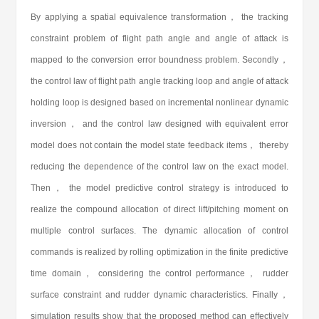
By applying a spatial equivalence transformation， the tracking
constraint problem of flight path angle and angle of attack is
mapped to the conversion error boundness problem. Secondly，
the control law of flight path angle tracking loop and angle of attack
holding loop is designed based on incremental nonlinear dynamic
inversion， and the control law designed with equivalent error
model does not contain the model state feedback items， thereby
reducing the dependence of the control law on the exact model.
Then， the model predictive control strategy is introduced to
realize the compound allocation of direct lift/pitching moment on
multiple control surfaces. The dynamic allocation of control
commands is realized by rolling optimization in the finite predictive
time domain， considering the control performance， rudder
surface constraint and rudder dynamic characteristics. Finally，
simulation results show that the proposed method can effectively