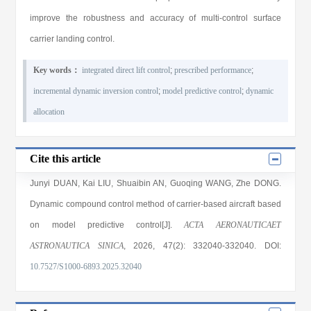
improve the robustness and accuracy of multi-control surface
carrier landing control.
Key words：
integrated direct lift control
;
prescribed performance
;
incremental dynamic inversion control
;
model predictive control
;
dynamic
allocation
Cite this article
Junyi DUAN
,
Kai LIU
,
Shuaibin AN
,
Guoqing WANG
,
Zhe DONG
.
Dynamic compound control method of carrier-based aircraft based
on model predictive control[J].
ACTA AERONAUTICAET
ASTRONAUTICA SINICA
, 2026
, 47(2)
: 332040
-332040
.
DOI:
10.7527/S1000-6893.2025.32040