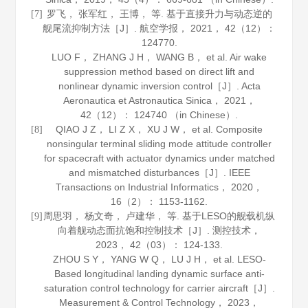
罗飞， 张军红， 王博， 等. 基于直接升力与动态逆的
[7]
舰尾流抑制方法［J］.
航空学报
，
2021
，
42
（12）：
124770.
LUO F， ZHANG J H， WANG B， et al. Air wake
suppression method based on direct lift and
nonlinear dynamic inversion control［J］.
Acta
Aeronautica et Astronautica Sinica
，
2021
，
42
（12）： 124740 （in Chinese）.
QIAO J Z， LI Z X， XU J W， et al. Composite
[8]
nonsingular terminal sliding mode attitude controller
for spacecraft with actuator dynamics under matched
and mismatched disturbances［J］.
IEEE
Transactions on Industrial Informatics
，
2020
，
16
（2）： 1153-1162.
周思羽， 杨文奇， 卢建华， 等. 基于LESO的舰载机纵
[9]
向着舰动态面抗饱和控制技术［J］.
测控技术
，
2023
，
42
（03）： 124-133.
ZHOU S Y， YANG W Q， LU J H， et al. LESO-
Based longitudinal landing dynamic surface anti-
saturation control technology for carrier aircraft［J］.
Measurement & Control Technology
，
2023
，