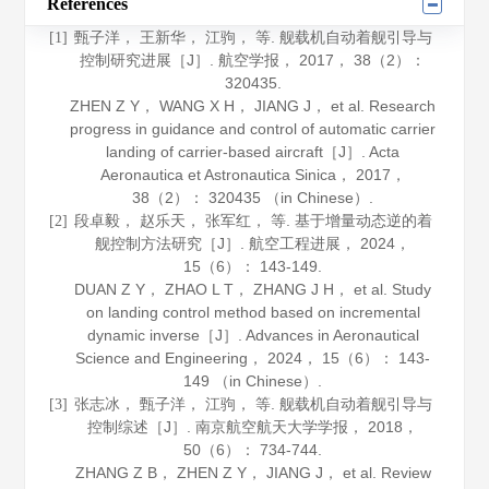
References
甄子洋， 王新华， 江驹， 等. 舰载机自动着舰引导与
[1]
控制研究进展［J］.
航空学报
，
2017
，
38
（2）：
320435.
ZHEN Z Y， WANG X H， JIANG J， et al. Research
progress in guidance and control of automatic carrier
landing of carrier-based aircraft［J］.
Acta
Aeronautica et Astronautica Sinica
，
2017
，
38
（2）： 320435 （in Chinese）.
段卓毅， 赵乐天， 张军红， 等. 基于增量动态逆的着
[2]
舰控制方法研究［J］.
航空工程进展
，
2024
，
15
（6）： 143-149.
DUAN Z Y， ZHAO L T， ZHANG J H， et al. Study
on landing control method based on incremental
dynamic inverse［J］.
Advances in Aeronautical
Science and Engineering
，
2024
，
15
（6）： 143-
149 （in Chinese）.
张志冰， 甄子洋， 江驹， 等. 舰载机自动着舰引导与
[3]
控制综述［J］.
南京航空航天大学学报
，
2018
，
50
（6）： 734-744.
ZHANG Z B， ZHEN Z Y， JIANG J， et al. Review