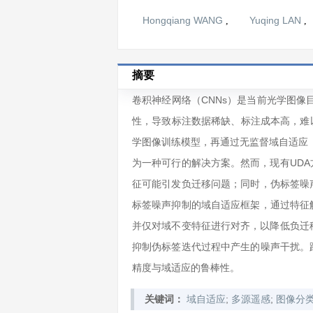
Hongqiang WANG
Yuqing LAN
,
,
摘要
卷积神经网络（CNNs）是当前光学图像
性，导致标注数据稀缺、标注成本高，难以
学图像训练模型，再通过无监督域自适应（
为一种可行的解决方案。然而，现有UD
征可能引发负迁移问题；同时，伪标签噪
标签噪声抑制的域自适应框架，通过特征
并仅对域不变特征进行对齐，以降低负迁
抑制伪标签迭代过程中产生的噪声干扰。
精度与域适应的鲁棒性。
;
;
关键词：
域自适应
多源遥感
图像分