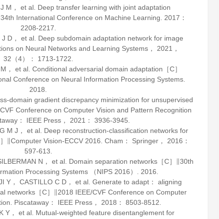
et al. Deep transfer learning with joint adaptation
4th International Conference on Machine Learning.
2017
：
2208-2217.
， et al. Deep subdomain adaptation network for image
tions on Neural Networks and Learning Systems
，
2021
，
32
（4）： 1713-1722.
et al. Conditional adversarial domain adaptation［C］
ional Conference on Neural Information Processing Systems.
2018
.
s-domain gradient discrepancy minimization for unsupervised
F Conference on Computer Vision and Pattern Recognition
taway： IEEE Press，
2021
： 3936-3945.
， et al. Deep reconstruction-classification networks for
［C］∥Computer Vision-ECCV 2016. Cham： Springer，
2016
：
597-613.
BERMAN N， et al. Domain separation networks［C］∥30th
formation Processing Systems （NIPS 2016）.
2016
.
， CASTILLO C D， et al. Generate to adapt： aligning
arial networks［C］∥2018 IEEE/CVF Conference on Computer
ition. Piscataway： IEEE Press，
2018
： 8503-8512.
et al. Mutual-weighted feature disentanglement for