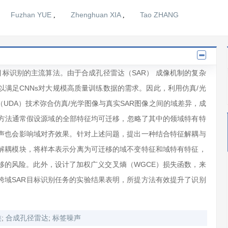
Fuzhan YUE
Zhenghuan XIA
Tao ZHANG
,
,
目标识别的主流算法。由于合成孔径雷达（SAR） 成像机制的复杂
满足CNNs对大规模高质量训练数据的需求。因此，利用仿真/光
UDA）技术弥合仿真/光学图像与真实SAR图像之间的域差异，成
A方法通常假设源域的全部特征均可迁移，忽略了其中的领域特有特
声也会影响域对齐效果。针对上述问题，提出一种结合特征解耦与
解耦模块，将样本表示分离为可迁移的域不变特征和域特有特征，
移的风险。此外，设计了加权广义交叉熵（WGCE）损失函数，来
跨域SAR目标识别任务的实验结果表明，所提方法有效提升了识别
;
;
类
合成孔径雷达
标签噪声