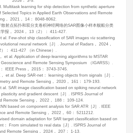
2016
： 3-5.
titask learning for ship detection from synthetic aperture
f Selected Topics in Applied Earth Observations and Remote
ing
，
2021
，
14
： 8048-8062.
 基于散射点拓扑和双分支卷积神经网络的SAR图像小样本舰船分类
达学报
，
2024
，
13
（2）： 411-427.
. Few-shot ship classification of SAR images
scattering
via
nvolutional neural network［J］.
Journal of Radars
，
2024
，
）： 411-427 （in Chinese）.
al. Application of deep-learning algorithms to MSTAR
l Geoscience and Remote Sensing Symposium （IGARSS）.
y： IEEE Press，
2015
： 3743-3745.
t al. Deep SAR-net： learning objects from signals［J］.
mmetry and Remote Sensing
，
2020
，
161
： 179-193.
. SAR image classification based on spiking neural network
 plasticity and gradient descent［J］.
ISPRS Journal of
d Remote Sensing
，
2022
，
188
： 109-124.
 CNN based on component analysis for SAR ATR［J］.
IEEE
ence and Remote Sensing
，
2022
，
60
： 5211212.
sed domain adaptation for SAR target classification based on
ent： From simulated to real data［J］.
ISPRS Journal of
and Remote Sensing
，
2024
，
207
： 1-13.