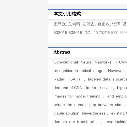
本文引用格式
王洪强
,
兰雨晴
,
岳富占
,
夏正欢
,
张涛
. 
533015
-533015
.
DOI:
10.7527/S1000-689
Abstract
Convolutional Neural Networks （CN
recognition in optical images. However
Radar （SAR）， labeled data is scarce an
demand of CNNs for large-scale， high-qu
images for model training， and empl
bridge the domain gap between simul
viable solution. Nevertheless， existing
domain are transferable， overlooking 