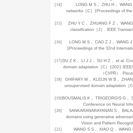
LONG M S， ZHU H， WANG J M， 
[14]
networks［C］∥Proceedings of the 3
ZHU Y C， ZHUANG F Z， WANG J D
[15]
classification［J］.
IEEE Transac
LONG M S， CAO Z J， WANG J M， 
[16]
∥Proceedings of the 32nd Internat
DU Z K， LI J J， SU H Z， et al. Cros
[17]
domain adaptation［C］∥2021 IEEE/CV
（CVPR）. Pisca
GHIFARY M， KLEIJN W B， ZHANG M J
[18]
unsupervised domain adaptation
BOUSMALIS K， TRIGEORGIS G， SIL
[19]
Conference on Neural In
SANKARANARAYANAN S， BALAJI Y
[20]
domains using generative advers
Vision and Pattern Recogn
WANG S S， XIAO Q， WANG K Y， 
[21]