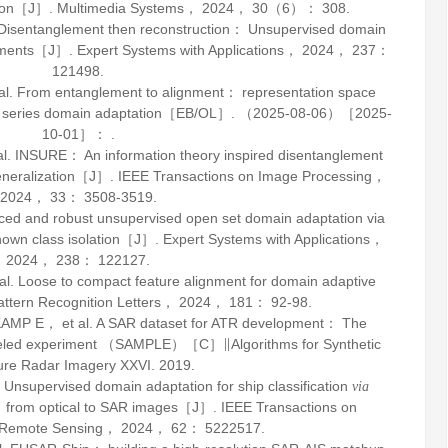
tion［J］.
Multimedia Systems
，
2024
，
30
（6）： 308.
isentanglement then reconstruction： Unsupervised domain
ignments［J］.
Expert Systems with Applications
，
2024
，
237
：
121498.
. From entanglement to alignment： representation space
ime series domain adaptation［EB/OL］. （2025-08-06）［2025-
10-01］： .
INSURE： An information theory inspired disentanglement
generalization［J］.
IEEE Transactions on Image Processing
，
2024
，
33
： 3508-3519.
d and robust unsupervised open set domain adaptation via
known class isolation［J］.
Expert Systems with Applications
，
2024
，
238
： 122127.
 Loose to compact feature alignment for domain adaptive
attern Recognition Letters
，
2024
，
181
： 92-98.
 E， et al. A SAR dataset for ATR development： The
abeled experiment （SAMPLE）［C］∥Algorithms for Synthetic
ure Radar Imagery XXVI.
2019
.
supervised domain adaptation for ship classification
via
： from optical to SAR images［J］.
IEEE Transactions on
 Remote Sensing
，
2024
，
62
： 5222517.