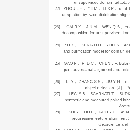
unsupervised domain adapta
ZHOU L H， YE M， LI X P， et al. D
[22]
adaptation by twice distribution al
CAI R Y， JIN M， WEN Q S， et al
[23]
decomposition for unsupervised t
YU X， TSENG H H， YOO S， et al. 
[24]
and purification model for domain 
GAO F， PI D C， CHEN J F. Balance
[25]
joint adversarial alignment and un
LI Y， ZHANG S S， LIU Y N， et al.
[26]
object detection［J］.
P
LEWIS B， SCARNATI T， SUDKAMP
[27]
synthetic and measured paired l
Apert
SHI Y， DU L， GUO Y C， et al. Un
[28]
progressive feature alignment
Geoscience and