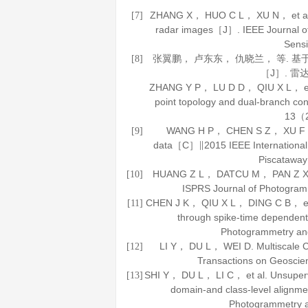
ZHANG X， HUO C L， XU N， et al. Mul
[7]
radar images［J］.
IEEE Journal o
Sens
张翼鹏， 卢东东， 仇晓兰， 等.
[8]
［J］.
雷
ZHANG Y P， LU D D， QIU X L， et al
point topology and dual-branch co
13
（2
WANG H P， CHEN S Z， XU F， et 
[9]
data［C］∥2015 IEEE Internationa
Piscatawa
HUANG Z L， DATCU M， PAN Z X， e
[10]
ISPRS Journal of Photogra
CHEN J K， QIU X L， DING C B， et al
[11]
through spike-time dependent
Photogrammetry an
LI Y， DU L， WEI D. Multiscale
[12]
Transactions on Geosci
SHI Y， DU L， LI C， et al. Unsupervi
[13]
domain-and class-level alignm
Photogrammetry 