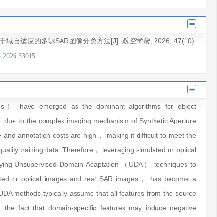
基于域自适应的多源SAR图像分类方法[J].
, 2026
, 47(10)
:
航空学报
3.2026.33015
Ns） have emerged as the dominant algorithms for object
， due to the complex imaging mechanism of Synthetic Aperture
d annotation costs are high， making it difficult to meet the
ality training data. Therefore， leveraging simulated or optical
oying Unsupervised Domain Adaptation （UDA） techniques to
ated or optical images and real SAR images， has become a
 UDA methods typically assume that all features from the source
the fact that domain-specific features may induce negative