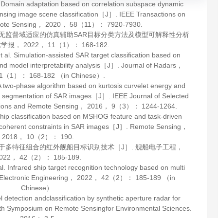
omain adaptation based on correlation subspace dynamic
sensing image scene classification［J］.
IEEE Transactions on
ote Sensing
，
2020
，
58
（11）： 7920-7930.
基于无监督域适应的仿真辅助SAR目标分类方法及模型可解释性分析
达学报
，
2022
，
11
（1）： 168-182.
. Simulation-assisted SAR target classification based on
nd model interpretability analysis［J］.
Journal of Radars
，
1
（1）： 168-182 （in Chinese）.
o-phase algorithm based on kurtosis curvelet energy and
for segmentation of SAR images［J］.
IEEE Journal of Selected
tions and Remote Sensing
，
2016
，
9
（3）： 1244-1264.
 classification based on MSHOG feature and task-driven
 incoherent constraints in SAR images［J］.
Remote Sensing
，
2018
，
10
（2）： 190.
 基于多特征组合的红外舰船目标识别技术［J］.
舰船电子工程
，
022
，
42
（2）： 185-189.
nfrared ship target recognition technology based on multi
Electronic Engineering
，
2022
，
42
（2）： 185-189 （in
Chinese）.
detection andclassification by synthetic aperture radar for
th Symposium on Remote Sensingfor Environmental Sciences.