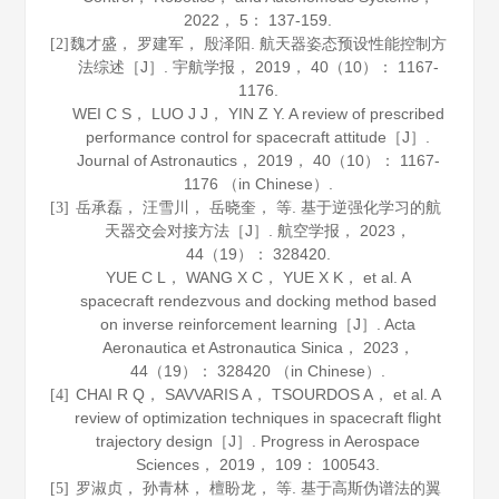
2022
，
5
： 137-159.
魏才盛， 罗建军， 殷泽阳. 航天器姿态预设性能控制方
[2]
法综述［J］.
宇航学报
，
2019
，
40
（10）： 1167-
1176.
WEI C S， LUO J J， YIN Z Y. A review of prescribed
performance control for spacecraft attitude［J］.
Journal of Astronautics
，
2019
，
40
（10）： 1167-
1176 （in Chinese）.
岳承磊， 汪雪川， 岳晓奎， 等. 基于逆强化学习的航
[3]
天器交会对接方法［J］.
航空学报
，
2023
，
44
（19）： 328420.
YUE C L， WANG X C， YUE X K， et al. A
spacecraft rendezvous and docking method based
on inverse reinforcement learning［J］.
Acta
Aeronautica et Astronautica Sinica
，
2023
，
44
（19）： 328420 （in Chinese）.
CHAI R Q， SAVVARIS A， TSOURDOS A， et al. A
[4]
review of optimization techniques in spacecraft flight
trajectory design［J］.
Progress in Aerospace
Sciences
，
2019
，
109
： 100543.
罗淑贞， 孙青林， 檀盼龙， 等. 基于高斯伪谱法的翼
[5]