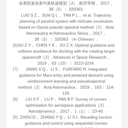
伞系统复杂多约束轨迹规划［J］.
航空学报
，
2017
，
38
（3）： 320363.
LUO S Z， SUN Q L， TAN P L， et al. Trajectory
planning of parafoil system with intricate constraints
based on Gauss pseudo-spectral method［J］.
Acta
Aeronautica et Astronautica Sinica
，
2017
，
38
（3）： 320363 （in Chinese）.
XU Z Y， CHEN Y K， XU Z X. Optimal guidance and
[6]
collision avoidance for docking with the rotating target
spacecraft［J］.
Advances in Space Research
，
2019
，
63
（10）： 3223-3234.
JIANG X Q， LI S， FURFARO R. Integrated
[7]
guidance for Mars entry and powered descent using
reinforcement learning and pseudospectral
method［J］.
Acta Astronautica
，
2019
，
163
： 114-
129.
LIU X F， LU P， PAN B F. Survey of convex
[8]
optimization for aerospace applications［J］.
Astrodynamics
，
2017
，
1
（1）： 23-40.
ZHOU D， ZHANG Y Q， LI S L. Receding horizon
[9]
guidance and control using sequential convex