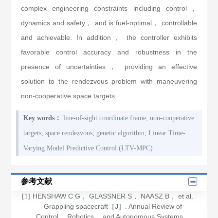
complex engineering constraints including control，
dynamics and safety， and is fuel-optimal， controllable
and achievable. In addition， the controller exhibits
favorable control accuracy and robustness in the
presence of uncertainties， providing an effective
solution to the rendezvous problem with maneuvering
non-cooperative space targets.
;
Key words：
line-of-sight coordinate frame
non-cooperative
;
;
;
targets
space rendezvous
genetic algorithm
Linear Time-
Varying Model Predictive Control (LTV-MPC)
参考文献
HENSHAW C G， GLASSNER S， NAASZ B， et al.
[1]
Grappling spacecraft［J］.
Annual Review of
Control， Robotics， and Autonomous Systems
，