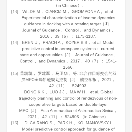
（in Chinese）.
WILDE M， CIARCIà M， GROMPONE A， et al.
[13]
Experimental characterization of inverse dynamics
guidance in docking with a rotating target［J］.
Journal of Guidance， Control， and Dynamics
，
2016
，
39
（6）： 1173-1187.
EREN U， PRACH A， KO?ER B B， et al. Model
[14]
predictive control in aerospace systems： current
state and opportunities［J］.
Journal of Guidance，
Control， and Dynamics
，
2017
，
40
（7）： 1541-
1566.
董凯凯， 罗建军， 马卫华， 等. 非合作目标交会的双
[15]
层MPC全局轨迹规划控制［J］.
航空学报
，
2021
，
42
（11）： 524903.
DONG K K， LUO J J， MA W H， et al. Global
trajectory planning and control of rendezvous of non-
cooperative targets based on double-layer
MPC［J］.
Acta Aeronautica et Astronautica Sinica
，
2021
，
42
（11）： 524903 （in Chinese）.
DI CAIRANO S， PARK H， KOLMANOVSKY I.
[16]
Model predictive control approach for guidance of