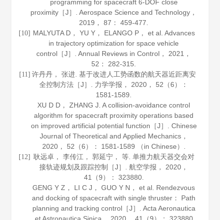
programming for spacecraft 6-DOF close
proximity［J］.
Aerospace Science and Technology
，
2019
，
87
： 459-477.
MALYUTA D， YU Y， ELANGO P， et al. Advances
[10]
in trajectory optimization for space vehicle
control［J］.
Annual Reviews in Control
，
2021
，
52
： 282-315.
许丹丹， 张进. 基于改进人工势函数的航天器近距离安
[11]
全控制方法［J］.
力学学报
，
2020
，
52
（6）：
1581-1589.
XU D D， ZHANG J. A collision-avoidance control
algorithm for spacecraft proximity operations based
on improved artificial potential function［J］.
Chinese
Journal of Theoretical and Applied Mechanics
，
2020
，
52
（6）： 1581-1589 （in Chinese）.
耿远卓， 李传江， 郭延宁， 等. 单推力航天器交会对
[12]
接轨迹规划及跟踪控制［J］.
航空学报
，
2020
，
41
（9）： 323880.
GENG Y Z， LI C J， GUO Y N， et al. Rendezvous
and docking of spacecraft with single thruster： Path
planning and tracking control［J］.
Acta Aeronautica
et Astronautica Sinica
，
2020
，
41
（9）： 323880