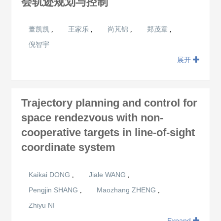
会轨迹规划与控制
董凯凯
王家乐
尚芃锦
郑茂章
,
,
,
,
倪智宇
展开
Trajectory planning and control for
space rendezvous with non-
cooperative targets in line-of-sight
coordinate system
Kaikai DONG
Jiale WANG
,
,
Pengjin SHANG
Maozhang ZHENG
,
,
Zhiyu NI
Expand