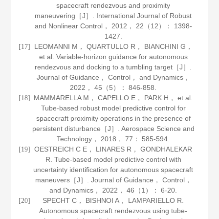
spacecraft rendezvous and proximity
maneuvering［J］.
International Journal of Robust
and Nonlinear Control
，
2012
，
22
（12）： 1398-
1427.
LEOMANNI M， QUARTULLO R， BIANCHINI G，
[17]
et al. Variable-horizon guidance for autonomous
rendezvous and docking to a tumbling target［J］.
Journal of Guidance， Control， and Dynamics
，
2022
，
45
（5）： 846-858.
MAMMARELLA M， CAPELLO E， PARK H， et al.
[18]
Tube-based robust model predictive control for
spacecraft proximity operations in the presence of
persistent disturbance［J］.
Aerospace Science and
Technology
，
2018
，
77
： 585-594.
OESTREICH C E， LINARES R， GONDHALEKAR
[19]
R. Tube-based model predictive control with
uncertainty identification for autonomous spacecraft
maneuvers［J］.
Journal of Guidance， Control，
and Dynamics
，
2022
，
46
（1）： 6-20.
SPECHT C， BISHNOI A， LAMPARIELLO R.
[20]
Autonomous spacecraft rendezvous using tube-