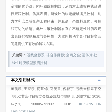
定性的优势设计闭环跟踪控制器，从而对上述标称轨迹进
行跟踪控制。仿真表明，所设计的轨迹能够满足控制、动
力学和安全等复杂工程约束，并且是一条燃料最优、可控
和可达的轨迹。此外，该控制器在存在不确定性时仍表现
出良好的控制精度与鲁棒性，为空间机动非合作目标交会
问题提供了有效的解决方案。
;
;
;
;
关键词：
视线坐标系
非合作目标
空间交会
遗传算法
线性时变模型预测控制
本文引用格式
董凯凯
,
王家乐
,
尚芃锦
,
郑茂章
,
倪智宇
. 视线坐标系下空
间机动非合作目标交会轨迹规划与控制[J].
, 2026
,
航空学报
47(S1)
: 733005
-733005
.
DOI:
10.7527/S1000-
6893.2025.33005