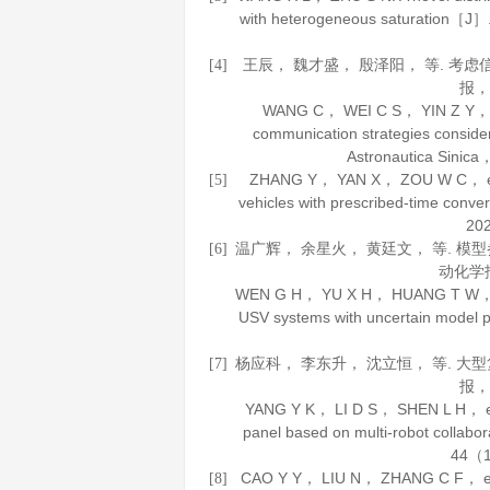
with heterogeneous saturation［J］
王辰， 魏才盛， 殷泽阳， 等. 
[4]
报
WANG C， WEI C S， YIN Z Y， et a
communication strategies conside
Astronautica Sinica
ZHANG Y， YAN X， ZOU W C， et al.
[5]
vehicles with prescribed-time con
20
温广辉， 余星火， 黄廷文， 等. 
[6]
动化学
WEN G H， YU X H， HUANG T W， et al.
USV systems with uncertain mode
杨应科， 李东升， 沈立恒， 等. 
[7]
报
YANG Y K， LI D S， SHEN L H， et 
panel based on multi-robot collab
44
（1
CAO Y Y， LIU N， ZHANG C F， et al.
[8]