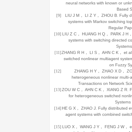
neural networks with known or un
Based 
LIU J M， LI Z Y， ZHOU B. Fully dist
[9]
systems with Markov switching 
Regular Pap
LIU Z C， HUANG H Q， PARK J H， et a
[10]
systems with switching directed
Systems
ZHANG R H， LI S， AHN C K， et al. Fu
[11]
switched nonlinear multiagent syst
on Fuzzy S
ZHANG H Y， ZHAO X D， ZONG G
[12]
heterogeneous nonlinear multi
Transactions on Network Sc
ZOU W C， AHN C K， XIANG Z R. Fuzzy
[13]
for heterogeneous switched nonl
Systems
HE G X， ZHAO J. Fully distributed eve
[14]
agent systems with combined swi
LUO X， WANG J Y， FENG J W， et al.
[15]