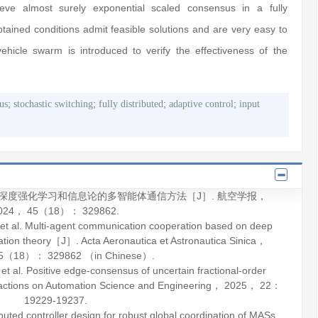
eve almost surely exponential scaled consensus in a fully
obtained conditions admit feasible solutions and are very easy to
hicle swarm is introduced to verify the effectiveness of the
;
;
;
;
us
stochastic switching
fully distributed
adaptive control
input
基于深度强化学习和信息论的多智能体通信方法［J］.
航空学报
，
024
，
45
（18）： 329862.
l. Multi-agent communication cooperation based on deep
mation theory［J］.
Acta Aeronautica et Astronautica Sinica
，
5
（18）： 329862 （in Chinese）.
. Positive edge-consensus of uncertain fractional-order
ctions on Automation Science and Engineering
，
2025
，
22
：
19229-19237.
ted controller design for robust global coordination of MASs