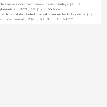
icle swarm system with communication delays［J］.
IEEE
ybernetics
，
2023
，
53
（9）： 5692-5705.
A robust distributed interval observer for LTI systems［J］.
tomatic Control
，
2023
，
68
（3）： 1337-1352.