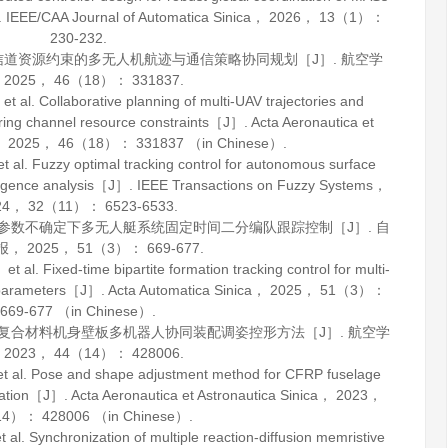
.
IEEE/CAA Journal of Automatica Sinica
，
2026
，
13
（1）：
230-232.
考虑信道资源约束的多无人机航迹与通信策略协同规划［J］.
航空学
，
2025
，
46
（18）： 331837.
l. Collaborative planning of multi-UAV trajectories and
ring channel resource constraints［J］.
Acta Aeronautica et
，
2025
，
46
（18）： 331837 （in Chinese）.
 Fuzzy optimal tracking control for autonomous surface
vergence analysis［J］.
IEEE Transactions on Fuzzy Systems
，
24
，
32
（11）： 6523-6533.
模型参数不确定下多无人艇系统固定时间二分编队跟踪控制［J］.
自
报
，
2025
，
51
（3）： 669-677.
 Fixed-time bipartite formation tracking control for multi-
l parameters［J］.
Acta Automatica Sinica
，
2025
，
51
（3）：
669-677 （in Chinese）.
大型复合材料机身壁板多机器人协同装配调姿控形方法［J］.
航空学
，
2023
，
44
（14）： 428006.
al. Pose and shape adjustment method for CFRP fuselage
oration［J］.
Acta Aeronautica et Astronautica Sinica
，
2023
，
4）： 428006 （in Chinese）.
 Synchronization of multiple reaction-diffusion memristive