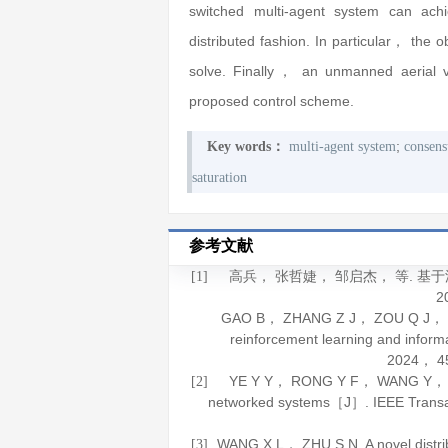
switched multi-agent system can achi
distributed fashion. In particular， the 
solve. Finally， an unmanned aerial ve
proposed control scheme.
;
Key words：
multi-agent system
consens
saturation
参考文献
高兵， 张哲婕， 邹启杰， 等. 
[1]
2
GAO B， ZHANG Z J， ZOU Q J， et a
reinforcement learning and infor
2024
，
4
YE Y Y， RONG Y F， WANG Y， et al
[2]
networked systems［J］.
IEEE Transa
WANG X L， ZHU S N. A novel distribu
[3]