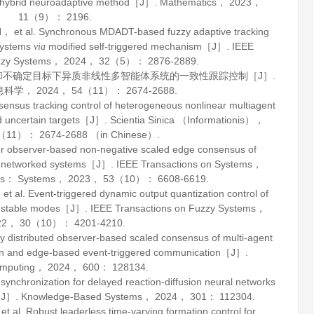
A hybrid neuroadaptive method［J］.
Mathematics
，
2023
，
11
（9）： 2196.
t al. Synchronous MDADT-based fuzzy adaptive tracking
 systems
modified self-triggered mechanism［J］.
IEEE
via
zzy Systems
，
2024
，
32
（5）： 2876-2889.
换和不确定目标下异质非线性多智能体系统的一致性跟踪控制［J］.
息科学
，
2024
，
54
（11）： 2674-2688.
us tracking control of heterogeneous nonlinear multiagent
d uncertain targets［J］.
Scientia Sinica （Informationis）
，
（11）： 2674-2688 （in Chinese）.
r observer-based non-negative scaled edge consensus of
me networked systems［J］.
IEEE Transactions on Systems，
cs： Systems
，
2023
，
53
（10）： 6608-6619.
. Event-triggered dynamic output quantization control of
 unstable modes［J］.
IEEE Transactions on Fuzzy Systems
，
22
，
30
（10）： 4201-4210.
istributed observer-based scaled consensus of multi-agent
ion and edge-based event-triggered communication［J］.
mputing
，
2024
，
600
： 128134.
nchronization for delayed reaction-diffusion neural networks
s［J］.
Knowledge-Based Systems
，
2024
，
301
： 112304.
l. Robust leaderless time-varying formation control for