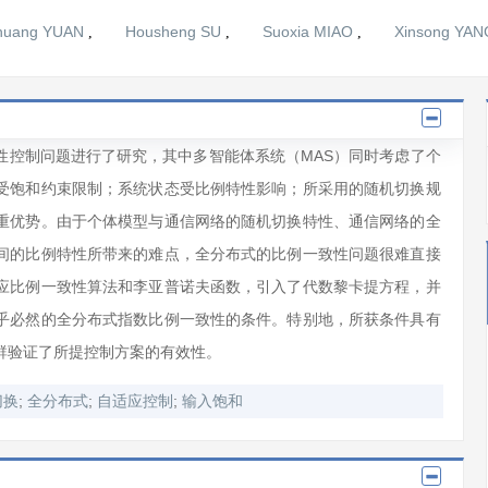
huang YUAN
Housheng SU
Suoxia MIAO
Xinsong YAN
,
,
,
性控制问题进行了研究，其中多智能体系统（MAS）同时考虑了个
受饱和约束限制；系统状态受比例特性影响；所采用的随机切换规
重优势。由于个体模型与通信网络的随机切换特性、通信网络的全
间的比例特性所带来的难点，全分布式的比例一致性问题很难直接
应比例一致性算法和李亚普诺夫函数，引入了代数黎卡提方程，并
乎必然的全分布式指数比例一致性的条件。特别地，所获条件具有
群验证了所提控制方案的有效性。
;
;
;
切换
全分布式
自适应控制
输入饱和