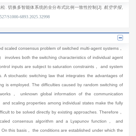
鑫松
. 切换多智能体系统的全分布式比例一致性控制[J].
,
航空学报
7527/S1000-6893.2025.32998
buted scaled consensus problem of switched multi-agent systems，
nvolves both the switching characteristics of individual agent
trol inputs are subject to saturation constraints， and system
s. A stochastic switching law that integrates the advantages of
ng is employed. The difficulties caused by random switching of
works， unknown global information of the communication
and scaling properties among individual states make the fully
ficult to be solved directly by existing approaches. Therefore，
 scaled consensus algorithm and a Lyapunov function， and
. On this basis， the conditions are established under which the