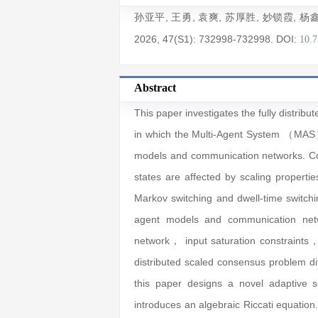
孙亚平
,
王勇
,
袁爽
,
苏厚胜
,
妙锁霞
,
杨
2026
, 47(S1)
: 732998
-732998
.
DOI:
10.
Abstract
This paper investigates the fully distri
in which the Multi-Agent System （MAS） i
models and communication networks. Con
states are affected by scaling propertie
Markov switching and dwell-time switchi
agent models and communication net
network， input saturation constraints， 
distributed scaled consensus problem dif
this paper designs a novel adaptive
introduces an algebraic Riccati equation