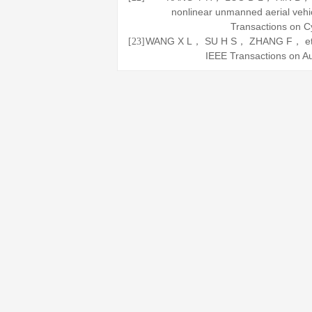
nonlinear unmanned aerial veh
Transactions on C
WANG X L， SU H S， ZHANG F， et al. 
[23]
IEEE Transactions on Au