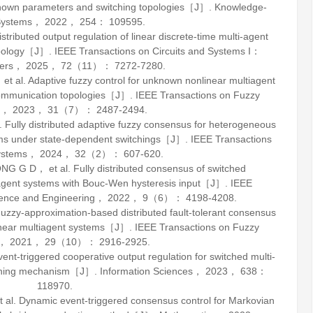
known parameters and switching topologies［J］.
Knowledge-
Systems
，
2022
，
254
： 109595.
ributed output regulation of linear discrete-time multi-agent
topology［J］.
IEEE Transactions on Circuits and Systems I：
ers
，
2025
，
72
（11）： 7272-7280.
l. Adaptive fuzzy control for unknown nonlinear multiagent
 communication topologies［J］.
IEEE Transactions on Fuzzy
，
2023
，
31
（7）： 2487-2494.
lly distributed adaptive fuzzy consensus for heterogeneous
ems under state-dependent switchings［J］.
IEEE Transactions
ystems
，
2024
，
32
（2）： 607-620.
 D， et al. Fully distributed consensus of switched
-agent systems with Bouc-Wen hysteresis input［J］.
IEEE
ience and Engineering
，
2022
，
9
（6）： 4198-4208.
-approximation-based distributed fault-tolerant consensus
inear multiagent systems［J］.
IEEE Transactions on Fuzzy
，
2021
，
29
（10）： 2916-2925.
nt-triggered cooperative output regulation for switched multi-
tching mechanism［J］.
Information Sciences
，
2023
，
638
：
118970.
 Dynamic event-triggered consensus control for Markovian