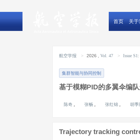
首页
关于
>
2026
,
>
航空学报
Vol. 47
Issue S1
集群智能与协同控制
基于模糊PID的多翼伞编
陈奇
张畅
张红锦
胡季
,
,
,
Trajectory tracking contr