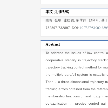
本文引用格式
陈奇
,
张畅
,
张红锦
,
胡季雨
,
赵利可
. 基
732897
-732897
.
DOI:
10.7527/S1000-689
Abstract
To address the issues of low control
cooperative stability in trajectory tra
trajectory tracking control method for mul
the multiple parafoil system is establi
Then， a three-dimensional trajectory tra
tracking errors obtained from the refer
membership functions， and fuzzy infer
defuzzification， precise control gai