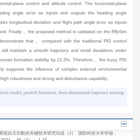
tal-plane control and altitude control. The horizontal-plane
eading angle error as inputs and outputs the heading angle
es longitudinal deviation and flight path angle error as inputs
and. Finally， the proposed method is validated on the RflySim
s demonstrate that， compared with the traditional PID control
till maintain a smooth trajectory and small deviations under
proves formation stability by 21.3%. Therefore， the fuzzy PID
vely suppress the influence of complex external environmental
 high robustness and strong anti-disturbance capability.
;
;
rticle model
parafoil formation
three-dimensional trajectory tracking
翼伞系统自主归航的关键技术研究综述［J］.
国防科技大学学报
，
2024
，
46
（4）： 1-15.