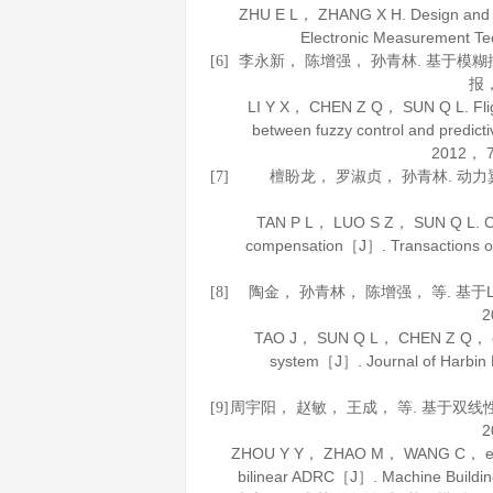
ZHU E L， ZHANG X H. Design and app
Electronic Measurement Te
李永新， 陈增强， 孙青林. 基于模
[6]
报
LI Y X， CHEN Z Q， SUN Q L. Flight
between fuzzy control and predic
2012
，
檀盼龙， 罗淑贞， 孙青林. 动
[7]
TAN P L， LUO S Z， SUN Q L. Cont
compensation［J］.
Transactions of
陶金， 孙青林， 陈增强， 等. 基
[8]
2
TAO J， SUN Q L， CHEN Z Q， et al
system［J］.
Journal of Harbin 
周宇阳， 赵敏， 王成， 等. 基于双
[9]
2
ZHOU Y Y， ZHAO M， WANG C， et al. 3
bilinear ADRC［J］.
Machine Buildin