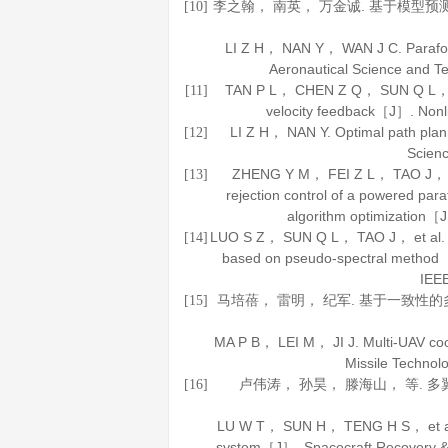
李之翰， 南英， 万金诚. 基于模型预
[10]
LI Z H， NAN Y， WAN J C. Parafoil 
Aeronautical Science and T
TAN P L， CHEN Z Q， SUN Q L， et al
[11]
velocity feedback［J］.
Nonl
LI Z H， NAN Y. Optimal path plan
[12]
Scien
ZHENG Y M， FEI Z L， TAO J， et al.
[13]
rejection control of a powered para
algorithm optimization［
LUO S Z， SUN Q L， TAO J， et al. Tra
[14]
based on pseudo-spectral method
IEE
马培蓓， 雷明， 纪军. 基于一致性
[15]
MA P B， LEI M， JI J. Multi-UAV co
Missile Technol
卢伟涛， 孙昊， 滕海山， 等. 
[16]
LU W T， SUN H， TENG H S， et al. Re
system［J］.
Spacecraft Recovery 