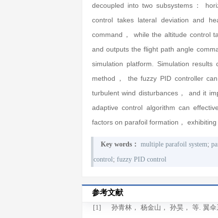
decoupled into two subsystems： horizon
control takes lateral deviation and h
command， while the altitude control tak
and outputs the flight path angle comm
simulation platform. Simulation result
method， the fuzzy PID controller can s
turbulent wind disturbances， and it im
adaptive control algorithm can effecti
factors on parafoil formation， exhibiting
;
Key words：
multiple parafoil system
pa
;
control
fuzzy PID control
参考文献
孙青林， 杨金山， 孙昊， 等. 
[1]