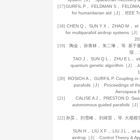
GURFIL P， FELDMAN S， FELDMAN M. 
[17]
for humanitarian aid［J］.
IEEE Tr
CHEN Q， SUN Y X， ZHAO M， et al. 
[18]
for multiparafoil airdrop systems［J
20
陶金， 孙青林， 朱二琳， 等. 基
[19]
报
，
TAO J， SUN Q L， ZHU E L， et al.
quantum genetic algorithm［J］.
J
1
ROSICH A， GURFIL P. Coupling in-fli
[20]
parafoils［J］.
Proceedings of th
Aerospace E
CALISE A J， PRESTON D. Swarmin
[21]
autonomous guided parafoils［J
孙昊， 刘雪峰， 刘靖雷， 等. 大规
[22]
SUN H， LIU X F， LIU J L， et al. 
airdrop［J］.
Control Theory & App