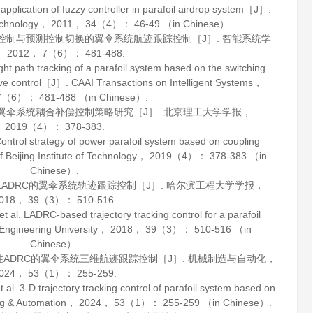
lication of fuzzy controller in parafoil airdrop system［J］.
chnology
，
2011
，
34
（4）： 46-49 （in Chinese）.
糊控制与预测控制切换的翼伞系统航迹跟踪控制［J］.
智能系统学
，
2012
，
7
（6）： 481-488.
 path tracking of a parafoil system based on the switching
tive control［J］.
CAAI Transactions on Intelligent Systems
，
7
（6）： 481-488 （in Chinese）.
力翼伞系统耦合补偿控制策略研究［J］.
北京理工大学学报
，
2019
（4）： 378-383.
rol strategy of power parafoil system based on coupling
 Beijing Institute of Technology
，
2019
（4）： 378-383 （in
Chinese）.
于LADRC的翼伞系统轨迹跟踪控制［J］.
哈尔滨工程大学学报
，
018
，
39
（3）： 510-516.
. LADRC-based trajectory tracking control for a parafoil
Engineering University
，
2018
，
39
（3）： 510-516 （in
Chinese）.
线性ADRC的翼伞系统三维航迹跟踪控制［J］.
机械制造与自动化
，
024
，
53
（1）： 255-259.
-D trajectory tracking control of parafoil system based on
g & Automation
，
2024
，
53
（1）： 255-259 （in Chinese）.