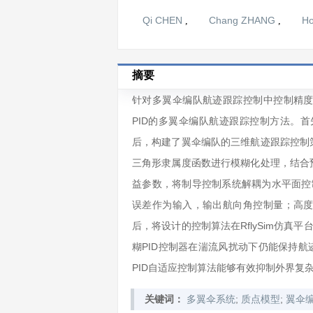
Qi CHEN
Chang ZHANG
H
,
,
摘要
针对多翼伞编队航迹跟踪控制中控制精
PID的多翼伞编队航迹跟踪控制方法。首
后，构建了翼伞编队的三维航迹跟踪控制
三角形隶属度函数进行模糊化处理，结合
益参数，将制导控制系统解耦为水平面控
误差作为输入，输出航向角控制量；高
后，将设计的控制算法在RflySim仿真
糊PID控制器在湍流风扰动下仍能保持航
PID自适应控制算法能够有效抑制外界复
;
;
关键词：
多翼伞系统
质点模型
翼伞