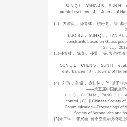
SUN Q L， YANG J S， SUN H， et a
parafoil systems［J］.
Journal of Nat
罗淑贞， 孙青林， 檀盼龙， 等. 
[2]
2
LUO S Z， SUN Q L， TAN P L， et a
constraints based on Gauss ps
Sinica
，
201
孙青林， 陈赛， 孙昊， 等. 复杂扰
[3]
SUN Q L， CHEN S， SUN H， et al. Tra
disturbances［J］.
Journal of Harbi
刘琦， 陈猛， 庞桂林， 等. 基于P
[4]
——第五届中国航空学
LIU Q， CHEN M， PANG G L， et al
control［C］∥ Chinese Society of A
Communication—Proceedings of th
Society of Aeronautics and A
朱二琳， 张兴会. 翼伞空投系统模糊
[5]