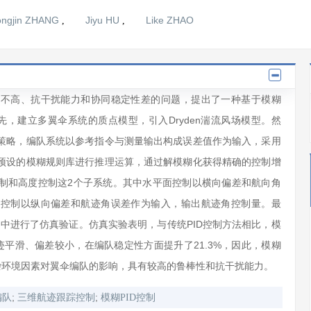
ongjin ZHANG
Jiyu HU
Like ZHAO
,
,
度不高、抗干扰能力和协同稳定性差的问题，提出了一种基于模糊
先，建立多翼伞系统的质点模型，引入Dryden湍流风场模型。然
策略，编队系统以参考指令与测量输出构成误差值作为输入，采用
预设的模糊规则库进行推理运算，通过解模糊化获得精确的控制增
制和高度控制这2个子系统。其中水平面控制以横向偏差和航向角
度控制以纵向偏差和航迹角误差作为输入，输出航迹角控制量。最
平台中进行了仿真验证。仿真实验表明，与传统PID控制方法相比，模
迹平滑、偏差较小，在编队稳定性方面提升了21.3%，因此，模糊
杂环境因素对翼伞编队的影响，具有较高的鲁棒性和抗干扰能力。
;
;
编队
三维航迹跟踪控制
模糊PID控制