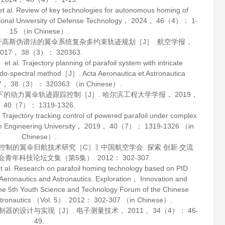
l. Review of key technologies for autonomous homing of
ional University of Defense Technology
，
2024
，
46
（4）： 1-
15 （in Chinese）.
基于高斯伪谱法的翼伞系统复杂多约束轨迹规划［J］.
航空学报
，
017
，
38
（3）： 320363.
l. Trajectory planning of parafoil system with intricate
eudo-spectral method［J］.
Acta Aeronautica et Astronautica
7
，
38
（3）： 320363 （in Chinese）.
动下的动力翼伞轨迹跟踪控制［J］.
哈尔滨工程大学学报
，
2019
，
40
（7）： 1319-1326.
jectory tracking control of powered parafoil under complex
n Engineering University
，
2019
，
40
（7）： 1319-1326 （in
Chinese）.
ID控制的翼伞归航技术研究［C］∥ 中国航空学会. 探索 创新 交流
会青年科技论坛文集（第5集）.
2012
： 302-307.
. Research on parafoil homing technology based on PID
eronautics and Astronautics. Exploration， Innovation and
e 5th Youth Science and Technology Forum of the Chinese
stronautics （Vol. 5）.
2012
： 302-307 （in Chinese）.
控制器的设计与实现［J］.
电子测量技术
，
2011
，
34
（4）： 46-
49.