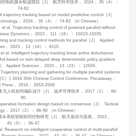
测控制的翼伞航迹跟踪［J］.
航空科学技术
，
2024
，
35
（4）：
74-82.
trajectory tracking based on model predictive control［J］.
echnology
，
2024
，
35
（4）： 74-82 （in Chinese）.
. Trajectory tracking control of powered parafoil without
inear Dynamics
，
2023
，
111
（16）： 15023-15035.
ning and tracking control methods for parafoil［J］.
Applied
ces
，
2023
，
13
（14）： 8115.
 Intelligent trajectory tracking linear active disturbance
foil based on twin delayed deep deterministic policy gradient
J］.
Applied Sciences
，
2023
，
13
（23）： 12555.
jectory planning and gathering for multiple parafoil systems
［C］∥ 2016 35th Chinese Control Conference. Piscataway：
E Press，
2016
： 2553-2558.
的多无人机协同编队设计［J］.
战术导弹技术
，
2017
（2）： 86-
90.
operative formation design based on consensus［J］.
Tactical
ogy
，
2017
（2）： 86-90 （in Chinese）.
多翼伞系统智能协同控制研究［J］.
航天返回与遥感
，
2022
，
43
（5）： 36-47.
search on intelligent cooperative control of multi-parafoil
& Remote Sensing
，
2022
，
43
（5）： 36-47 （in Chinese）.