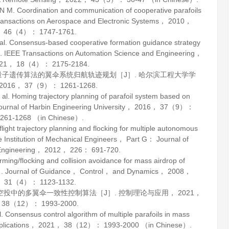
Coordination and communication of cooperative parafoils
ansactions on Aerospace and Electronic Systems
，
2010
，
46
（4）： 1747-1761.
Consensus-based cooperative formation guidance strategy
］.
IEEE Transactions on Automation Science and Engineering
，
21
，
18
（4）： 2175-2184.
于量子遗传算法的翼伞系统归航轨迹规划［J］.
哈尔滨工程大学学
2016
，
37
（9）： 1261-1268.
 Homing trajectory planning of parafoil system based on
ournal of Harbin Engineering University
，
2016
，
37
（9）：
261-1268 （in Chinese）.
ght trajectory planning and flocking for multiple autonomous
e Institution of Mechanical Engineers， Part G： Journal of
ngineering
，
2012
，
226
： 691-720.
g/flocking and collision avoidance for mass airdrop of
］.
Journal of Guidance， Control， and Dynamics
，
2008
，
31
（4）： 1123-1132.
模空投中的多翼伞一致性控制算法［J］.
控制理论与应用
，
2021
，
38
（12）： 1993-2000.
Consensus control algorithm of multiple parafoils in mass
lications
，
2021
，
38
（12）： 1993-2000 （in Chinese）.