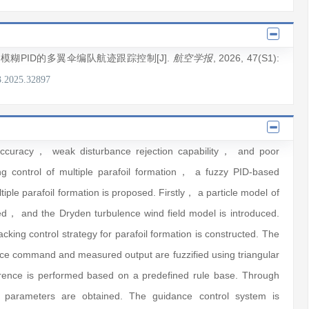
于模糊PID的多翼伞编队航迹跟踪控制[J].
, 2026
, 47(S1)
:
航空学报
3.2025.32897
 accuracy， weak disturbance rejection capability， and poor
cking control of multiple parafoil formation， a fuzzy PID-based
tiple parafoil formation is proposed. Firstly， a particle model of
shed， and the Dryden turbulence wind field model is introduced.
cking control strategy for parafoil formation is constructed. The
ence command and measured output are fuzzified using triangular
ence is performed based on a predefined rule base. Through
n parameters are obtained. The guidance control system is