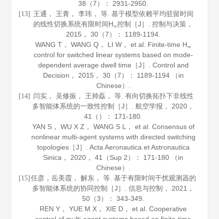
38
（7）： 2931-2950.
王通， 王青， 李玮， 等. 基于模型依赖平均驻留时间
[13]
的线性切换系统有限时间H
控制［J］.
控制与决策
，
∞
2015
，
30
（7）： 1189-1194.
WANG T， WANG Q， LI W， et al. Finite-time H
∞
control for switched linear systems based on mode-
dependent average dwell time［J］.
Control and
Decision
，
2015
，
30
（7）： 1189-1194 （in
Chinese）.
闫实， 吴修振， 王帅磊， 等. 有向切换拓扑下非线性
[14]
多智能体系统的一致性控制［J］.
航空学报
，
2020
，
41
（）： 171-180.
YAN S， WU X Z， WANG S L， et al. Consensus of
nonlinear multi-agent systems with directed switching
topologies［J］.
Acta Aeronautica et Astronautica
Sinica
，
2020
，
41
（Sup 2）： 171-180 （in
Chinese）.
任彦，岳美霞， 解东， 等. 基于有限时间干扰观测器的
[15]
多智能体系统的协同控制［J］.
信息与控制
，
2021
，
50
（3）： 343-349.
REN Y， YUE M X， XIE D， et al. Cooperative