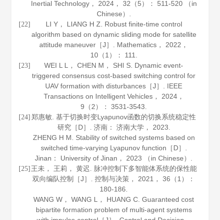
Inertial Technology
，
2024
，
32
（5）： 511-520 （in
Chinese）.
LI Y， LIANG H Z. Robust finite-time control
[22]
algorithm based on dynamic sliding mode for satellite
attitude maneuver［J］.
Mathematics
，
2022
，
10
（1）： 111.
WEI L L， CHEN M， SHI S. Dynamic event-
[23]
triggered consensus cost-based switching control for
UAV formation with disturbances［J］.
IEEE
Transactions on Intelligent Vehicles
，
2024
，
9
（2）： 3531-3543.
郑惠敏. 基于切换时变Lyapunov函数的切换系统稳定性
[24]
研究［D］. 济南： 济南大学，
2023
.
ZHENG H M. Stability of switched systems based on
switched time-varying Lyapunov function［D］.
Jinan： University of Jinan，
2023
（in Chinese）.
王未， 王莉， 黄迟. 脉冲控制下多智能体系统的保性能
[25]
双向编队控制［J］.
控制与决策
，
2021
，
36
（1）：
180-186.
WANG W， WANG L， HUANG C. Guaranteed cost
bipartite formation problem of multi-agent systems