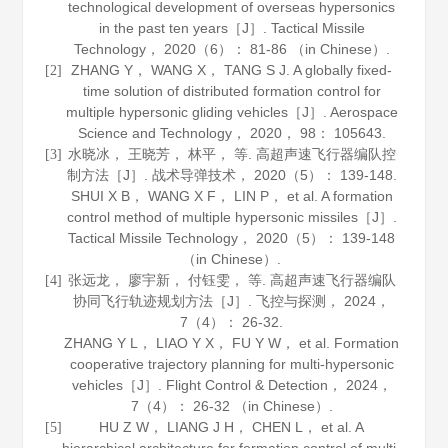
technological development of overseas hypersonics
in the past ten years［J］.
Tactical Missile
Technology
，
2020
（6）： 81-86 （in Chinese）.
ZHANG Y， WANG X， TANG S J. A globally fixed-
[2]
time solution of distributed formation control for
multiple hypersonic gliding vehicles［J］.
Aerospace
Science and Technology
，
2020
，
98
： 105643.
水晓冰， 王晓芳， 林平， 等. 高超声速飞行器编队控
[3]
制方法［J］.
战术导弹技术
，
2020
（5）： 139-148.
SHUI X B， WANG X F， LIN P， et al. A formation
control method of multiple hypersonic missiles［J］.
Tactical Missile Technology
，
2020
（5）： 139-148
（in Chinese）.
张远龙， 廖宇新， 付钰雯， 等. 高超声速飞行器编队
[4]
协同飞行轨迹规划方法［J］.
飞控与探测
，
2024
，
7
（4）： 26-32.
ZHANG Y L， LIAO Y X， FU Y W， et al. Formation
cooperative trajectory planning for multi-hypersonic
vehicles［J］.
Flight Control & Detection
，
2024
，
7
（4）： 26-32 （in Chinese）.
HU Z W， LIANG J H， CHEN L， et al. A
[5]