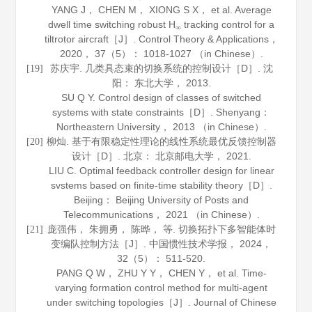
YANG J， CHEN M， XIONG S X， et al. Average
dwell time switching robust H
tracking control for a
∞
tiltrotor aircraft［J］.
Control Theory & Applications
，
2020
，
37
（5）： 1018-1027 （in Chinese）.
苏庆宇. 几类具态束的切换系统的控制设计［D］. 沈
[19]
阳： 东北大学，
2013
.
SU Q Y. Control design of classes of switched
systems with state constraints［D］. Shenyang：
Northeastern University，
2013
（in Chinese）.
柳灿. 基于有限稳定性理论的线性系统最优反馈控制器
[20]
设计［D］. 北京： 北京邮电大学，
2021
.
LIU C. Optimal feedback controller design for linear
svstems based on finite-time stability theory［D］.
Beijing： Beijing University of Posts and
Telecommunications，
2021
（in Chinese）.
庞强伟， 朱拥勇， 陈晔， 等. 切换拓扑下多智能体时
[21]
变编队控制方法［J］.
中国惯性技术学报
，
2024
，
32
（5）： 511-520.
PANG Q W， ZHU Y Y， CHEN Y， et al. Time-
varying formation control method for multi-agent
under switching topologies［J］.
Journal of Chinese