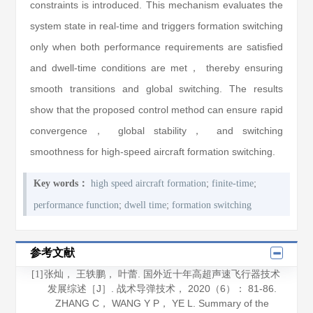
constraints is introduced. This mechanism evaluates the
system state in real-time and triggers formation switching
only when both performance requirements are satisfied
and dwell-time conditions are met， thereby ensuring
smooth transitions and global switching. The results
show that the proposed control method can ensure rapid
convergence， global stability， and switching
smoothness for high-speed aircraft formation switching.
;
;
Key words：
high speed aircraft formation
finite-time
;
;
performance function
dwell time
formation switching
参考文献
张灿， 王轶鹏， 叶蕾. 国外近十年高超声速飞行器技术
[1]
发展综述［J］.
战术导弹技术
，
2020
（6）： 81-86.
ZHANG C， WANG Y P， YE L. Summary of the