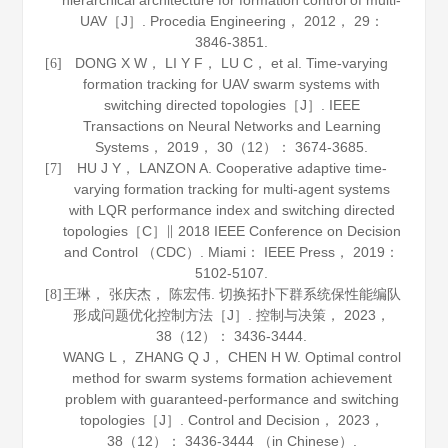
hierarchical architecture for formation control of multi-
UAV［J］.
Procedia Engineering
，
2012
，
29
：
3846-3851.
DONG X W， LI Y F， LU C， et al. Time-varying
[6]
formation tracking for UAV swarm systems with
switching directed topologies［J］.
IEEE
Transactions on Neural Networks and Learning
Systems
，
2019
，
30
（12）： 3674-3685.
HU J Y， LANZON A. Cooperative adaptive time-
[7]
varying formation tracking for multi-agent systems
with LQR performance index and switching directed
topologies［C］∥ 2018 IEEE Conference on Decision
and Control （CDC）. Miami： IEEE Press，
2019
：
5102-5107.
王琳， 张庆杰， 陈宏伟. 切换拓扑下群系统保性能编队
[8]
形成问题优化控制方法［J］.
控制与决策
，
2023
，
38
（12）： 3436-3444.
WANG L， ZHANG Q J， CHEN H W. Optimal control
method for swarm systems formation achievement
problem with guaranteed-performance and switching
topologies［J］.
Control and Decision
，
2023
，
38
（12）： 3436-3444 （in Chinese）.