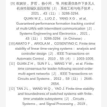
权婉珍， 罗哲， 杨小冈， 等. 间歇通信条件下多无人
[9]
机保性能编队追踪控制［J］.
系统工程与电子技术
，
2021
，
43
（11）： 3288-3294.
QUAN W Z， LUO Z， YANG X G， et al.
Guaranteed-performance formation tracking control
of multi-UAVs with intermittent communication［J］.
Systems Engineering and Electronics
，
2021
，
43
（11）： 3288-3294 （in Chinese）.
AMATO F， ARIOLA M， COSENTINO C. Finite-time
[10]
stability of linear time-varying systems： analysis and
controller design［J］.
IEEE Transactions on
Automatic Control
，
2010
，
55
（4）： 1003-1008.
GUAN Z H， SUN F L， WANG Y W， et al. Finite-
[11]
time consensus for leader-following second-order
multi-agent networks［J］.
IEEE Transactions on
Circuits and Systems
，
2012
，
59
（11）： 2646-
2654.
TAN J L， WANG W Q， YAO J. Finite-time stability
[12]
and boundedness of switched systems with finite-
time unstable subsystems［J］.
Circuits，
Systems， and Signal Processing
，
2019
，