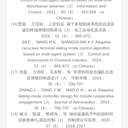
control of multi-agent systems based on finite-time
disturbance observer［J］.
Information and
Control
，
2021
，
50
（3）： 343-349 （in
Chinese）.
贾超， 王泓锟， 上官铉岳. 基于多智能体系统的自适应
[16]
递归终端滑模控制算法［J］.
化工自动化及仪表
，
2024
，
51
（6）： 965-972.
JIA C， WANG H K， SHANGGUAN X Y. Adaptive
recursive terminal sliding mode control algorithm
based on multi-agent system［J］.
Control and
Instruments in Chemical Industry
，
2024
，
51
（6）： 965-972 （in Chinese）.
张磊， 方洋旺， 毛东辉， 等. 导弹协同攻击编队自适
[17]
应滑模控制器设计［J］.
宇航学报
，
2014
，
35
（6）： 700-707.
ZHANG L， FANG Y W， MAO D H， et al. Adaptive
sliding-mode controller design for missile cooperative
engagement［J］.
Journal of Astronautics
，
2014
，
35
（6）： 700-707 （in Chinese）.
杨洁， 陈谋， 熊师洵， 等. 倾转旋翼机平均驻留时间
[18]
切换鲁棒H
跟踪控制［J］.
控制理论与应用
，
2020
，
∞
37
（5）： 1018-1027.