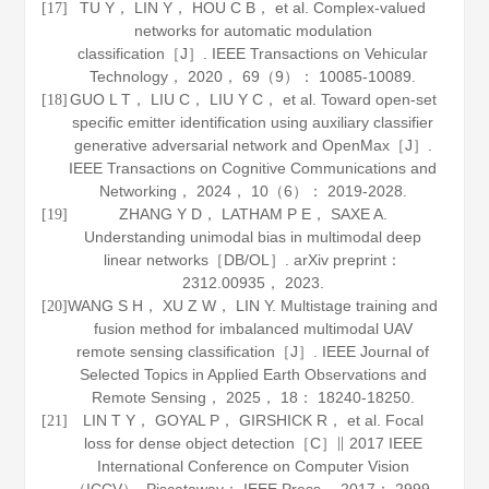
TU Y， LIN Y， HOU C B， et al. Complex-valued
[17]
networks for automatic modulation
classification［J］.
IEEE Transactions on Vehicular
Technology
，
2020
，
69
（9）： 10085-10089.
GUO L T， LIU C， LIU Y C， et al. Toward open-set
[18]
specific emitter identification using auxiliary classifier
generative adversarial network and OpenMax［J］.
IEEE Transactions on Cognitive Communications and
Networking
，
2024
，
10
（6）： 2019-2028.
ZHANG Y D， LATHAM P E， SAXE A.
[19]
Understanding unimodal bias in multimodal deep
linear networks［DB/OL］.
arXiv preprint：
2312
.
00935
， 2023.
WANG S H， XU Z W， LIN Y. Multistage training and
[20]
fusion method for imbalanced multimodal UAV
remote sensing classification［J］.
IEEE Journal of
Selected Topics in Applied Earth Observations and
Remote Sensing
，
2025
，
18
： 18240-18250.
LIN T Y， GOYAL P， GIRSHICK R， et al. Focal
[21]
loss for dense object detection［C］∥ 2017 IEEE
International Conference on Computer Vision