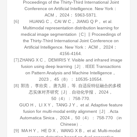
Proceedings of the Thirty-Third International Joint
Conference on Artificial Intelligence. New York：
ACM，
2024
： 5963-5971.
HUANG C， CAI W C， JIANG Q P， et al.
[6]
Multimodal representation distribution learning for
medical image segmentation［C］∥ Proceedings of
the Thirty-Third International Joint Conference on
Artificial Intelligence. New York： ACM，
2024
：
4156-4164.
ZHANG X C， DEMIRIS Y. Visible and infrared image
[7]
fusion using deep learning［J］.
IEEE Transactions
on Pattern Analysis and Machine Intelligence
，
2023
，
45
（8）： 10535-10554.
郭浩， 李欣奕， 唐九阳， 等. 自适应特征融合的多模
[8]
态实体对齐研究［J］.
自动化学报
，
2024
，
50
（4）： 758-770.
GUO H， LI X Y， TANG J Y， et al. Adaptive feature
fusion for multi-modal entity alignment［J］.
Acta
Automatica Sinica
，
2024
，
50
（4）： 758-770 （in
Chinese）.
MA H Y， HE D X， WANG X B， et al. Multi-modal
[9]