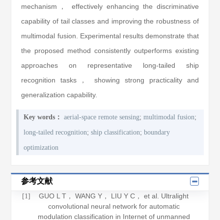
mechanism， effectively enhancing the discriminative
capability of tail classes and improving the robustness of
multimodal fusion. Experimental results demonstrate that
the proposed method consistently outperforms existing
approaches on representative long-tailed ship
recognition tasks， showing strong practicality and
generalization capability.
;
;
Key words：
aerial-space remote sensing
multimodal fusion
;
;
long-tailed recognition
ship classification
boundary
optimization
参考文献
GUO L T， WANG Y， LIU Y C， et al. Ultralight
[1]
convolutional neural network for automatic
modulation classification in Internet of unmanned