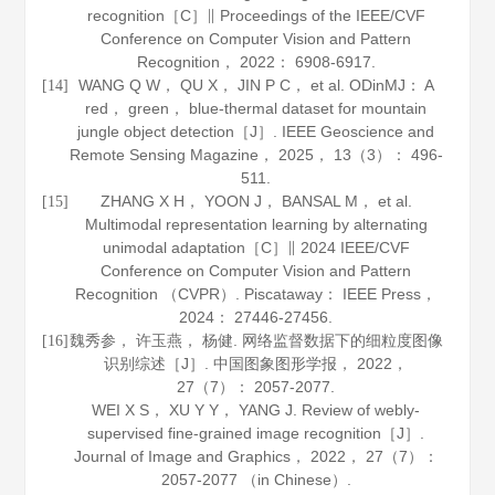
recognition［C］∥ Proceedings of the IEEE/CVF
Conference on Computer Vision and Pattern
Recognition，
2022
： 6908-6917.
WANG Q W， QU X， JIN P C， et al. ODinMJ： A
[14]
red， green， blue-thermal dataset for mountain
jungle object detection［J］.
IEEE Geoscience and
Remote Sensing Magazine
，
2025
，
13
（3）： 496-
511.
ZHANG X H， YOON J， BANSAL M， et al.
[15]
Multimodal representation learning by alternating
unimodal adaptation［C］∥ 2024 IEEE/CVF
Conference on Computer Vision and Pattern
Recognition （CVPR）. Piscataway： IEEE Press，
2024
： 27446-27456.
魏秀参， 许玉燕， 杨健. 网络监督数据下的细粒度图像
[16]
识别综述［J］.
中国图象图形学报
，
2022
，
27
（7）： 2057-2077.
WEI X S， XU Y Y， YANG J. Review of webly-
supervised fine-grained image recognition［J］.
Journal of Image and Graphics
，
2022
，
27
（7）：
2057-2077 （in Chinese）.