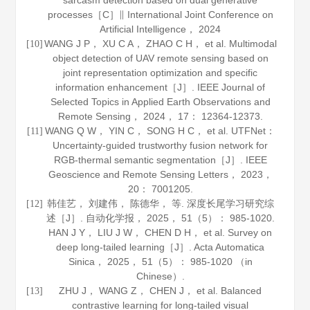
sarcasm detection based on dual generative
processes［C］∥ International Joint Conference on
Artificial Intelligence，
2024
WANG J P， XU C A， ZHAO C H， et al. Multimodal
[10]
object detection of UAV remote sensing based on
joint representation optimization and specific
information enhancement［J］.
IEEE Journal of
Selected Topics in Applied Earth Observations and
Remote Sensing
，
2024
，
17
： 12364-12373.
WANG Q W， YIN C， SONG H C， et al. UTFNet：
[11]
Uncertainty-guided trustworthy fusion network for
RGB-thermal semantic segmentation［J］.
IEEE
Geoscience and Remote Sensing Letters
，
2023
，
20
： 7001205.
韩佳艺， 刘建伟， 陈德华， 等. 深度长尾学习研究综
[12]
述［J］.
自动化学报
，
2025
，
51
（5）： 985-1020.
HAN J Y， LIU J W， CHEN D H， et al. Survey on
deep long-tailed learning［J］.
Acta Automatica
Sinica
，
2025
，
51
（5）： 985-1020 （in
Chinese）.
ZHU J， WANG Z， CHEN J， et al. Balanced
[13]
contrastive learning for long-tailed visual