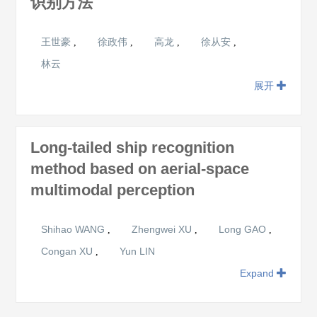
识别方法
王世豪
徐政伟
高龙
徐从安
,
,
,
,
林云
展开
Long-tailed ship recognition
method based on aerial-space
multimodal perception
Shihao WANG
Zhengwei XU
Long GAO
,
,
,
Congan XU
Yun LIN
,
Expand