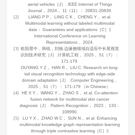
aerial vehicles［J］.
IEEE Internet of Things
Journal
，
2024
，
11
（11）： 20831-20839.
LIANG P P， LING C K， CHENG Y， et al.
[2]
Multimodal learning without labeled multimodal
data： Guarantees and applications［C］∥
International Conference on Learning
Representations，
2024
.
欧阳昱中，韩锐，刘驰.边缘侧领域自适应中长尾视觉
[3]
识别技术研究［J］.
计算机工程
，
2025
，
51
（7）：
171-179.
OUYANG Y Z， HAN R， LIU C. Research on long-
tail visual recognition technology with edge-side
domain adaptation［J］.
Computer Engineering
，
2025
，
51
（7）： 171-179 （in Chinese）.
HE X Y， WANG Y， ZHAO S， et al. Co-attention
[4]
fusion network for multimodal skin cancer
diagnosis［J］.
Pattern Recognition
，
2023
，
133
：
108990.
LU Y X， ZHAO W C， SUN N， et al. Enhancing
[5]
multimodal knowledge graph representation learning
through triple contrastive learning［C］∥