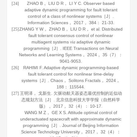
ZHAO B， LIU D R， LI Y C. Observer based
[24]
adaptive dynamic programming for fault tolerant
control of a class of nonlinear systems［J］.
Information Sciences
，
2017
，
384
： 21-33.
ZHANG Y W， ZHAO B， LIU D R， et al. Distributed
[25]
fault tolerant consensus control of nonlinear
multiagent systems
adaptive dynamic
via
programming［J］.
IEEE Transactions on Neural
Networks and Learning Systems
，
2024
，
35
（7）：
9041-9053.
RAHIMI F. Adaptive dynamic programming-based
[26]
fault tolerant control for nonlinear time-delay
systems［J］.
Chaos
， Solitons Fractals，
2024
，
188
： 115544.
王明泽， 戈新生. 欠驱动航天器姿态最优控制的近似动
[27]
态规划方法［J］.
北京信息科技大学学报（自然科学
版）
，
2017
，
32
（4）： 10-17.
WANG M Z， GE X S. Attitude optimal control of
underactuated spacecraft with approximate dynamic
programming［J］.
Journal of Beijing Information
Science Technology University
，
2017
，
32
（4）：