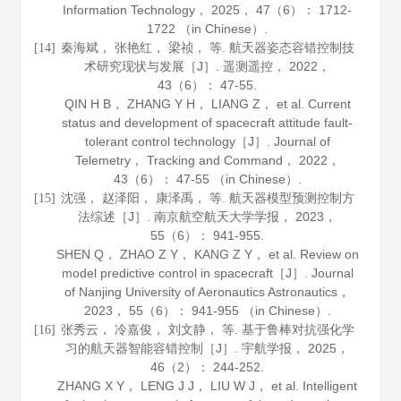
Information Technology
，
2025
，
47
（6）： 1712-
1722 （in Chinese）.
秦海斌， 张艳红， 梁祯， 等. 航天器姿态容错控制技
[14]
术研究现状与发展［J］.
遥测遥控
，
2022
，
43
（6）： 47-55.
QIN H B， ZHANG Y H， LIANG Z， et al. Current
status and development of spacecraft attitude fault-
tolerant control technology［J］.
Journal of
Telemetry， Tracking and Command
，
2022
，
43
（6）： 47-55 （in Chinese）.
沈强， 赵泽阳， 康泽禹， 等. 航天器模型预测控制方
[15]
法综述［J］.
南京航空航天大学学报
，
2023
，
55
（6）： 941-955.
SHEN Q， ZHAO Z Y， KANG Z Y， et al. Review on
model predictive control in spacecraft［J］.
Journal
of Nanjing University of Aeronautics Astronautics
，
2023
，
55
（6）： 941-955 （in Chinese）.
张秀云， 冷嘉俊， 刘文静， 等. 基于鲁棒对抗强化学
[16]
习的航天器智能容错控制［J］.
宇航学报
，
2025
，
46
（2）： 244-252.
ZHANG X Y， LENG J J， LIU W J， et al. Intelligent