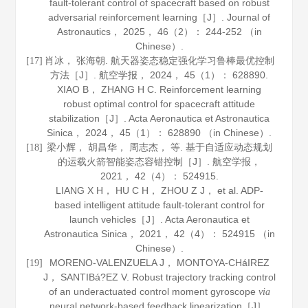
fault-tolerant control of spacecraft based on robust
adversarial reinforcement learning［J］.
Journal of
Astronautics
，
2025
，
46
（2）： 244-252 （in
Chinese）.
肖冰， 张海朝. 航天器姿态稳定强化学习鲁棒最优控制
[17]
方法［J］.
航空学报
，
2024
，
45
（1）： 628890.
XIAO B， ZHANG H C. Reinforcement learning
robust optimal control for spacecraft attitude
stabilization［J］.
Acta Aeronautica et Astronautica
Sinica
，
2024
，
45
（1）： 628890 （in Chinese）.
梁小辉， 胡昌华， 周志杰， 等. 基于自适应动态规划
[18]
的运载火箭智能姿态容错控制［J］.
航空学报
，
2021
，
42
（4）： 524915.
LIANG X H， HU C H， ZHOU Z J， et al. ADP-
based intelligent attitude fault-tolerant control for
launch vehicles［J］.
Acta Aeronautica et
Astronautica Sinica
，
2021
，
42
（4）： 524915 （in
Chinese）.
MORENO-VALENZUELA J， MONTOYA-CHáIREZ
[19]
J， SANTIBá?EZ V. Robust trajectory tracking control
of an underactuated control moment gyroscope
via
neural network-based feedback linearization［J］.