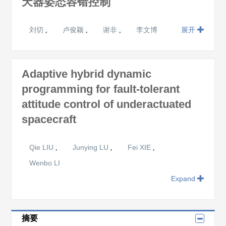
天器姿态容错控制
刘切
卢俊颖
谢非
李文博
展开
,
,
,
Adaptive hybrid dynamic
programming for fault-tolerant
attitude control of underactuated
spacecraft
Qie LIU
Junying LU
Fei XIE
,
,
,
Wenbo LI
Expand
摘要