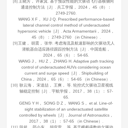
王晓芳， 许家萁. 基于预设性能的欠驱动飞行器横侧向
[8]
通道控制方法［J］.
兵工学报
，
2024
，
45
（8）：
2749-2760.
WANG X F， XU J Q. Prescribed performance-based
lateral channel control method of underactuated
hypersonic vehicle［J］.
Acta Armamentarii
，
2024
，
45
（8）： 2749-2760 （in Chinese）.
王健， 胡震， 张华. 考虑海流及航速影响的欠驱动无人
[9]
潜航器自适应路径跟踪控制方法［J］.
中国造船
，
2024
，
65
（6）： 54-65.
WANG J， HU Z， ZHANG H. Adaptive path tracking
control of underactuated AUVs considering ocean
current and surge speed［J］.
Shipbuilding of
China
，
2024
，
65
（6）： 54-65 （in Chinese）.
耿云海， 宋道喆， 王爽， 等. 轮控式欠驱动卫星视线
[10]
轴稳定控制［J］.
宇航学报
，
2017
，
38
（1）： 57-
65.
GENG Y H， SONG D Z， WANG S， et al. Line-of-
sight stabilization of an underactuated satellite
controlled by wheels［J］.
Journal of Astronautics
，
2017
，
38
（1）： 57-65 （in Chinese）.
段超， 邵小东， 胡庆雷， 等. 基于横截函数的欠驱动
[11]