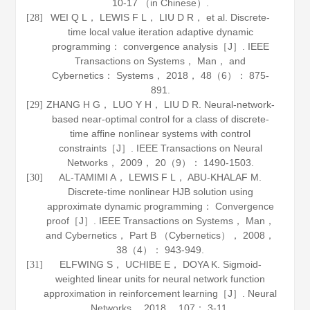
10-17 （in Chinese）.
WEI Q L， LEWIS F L， LIU D R， et al. Discrete-
[28]
time local value iteration adaptive dynamic
programming： convergence analysis［J］.
IEEE
Transactions on Systems， Man， and
Cybernetics： Systems
，
2018
，
48
（6）： 875-
891.
ZHANG H G， LUO Y H， LIU D R. Neural-network-
[29]
based near-optimal control for a class of discrete-
time affine nonlinear systems with control
constraints［J］.
IEEE Transactions on Neural
Networks
，
2009
，
20
（9）： 1490-1503.
AL-TAMIMI A， LEWIS F L， ABU-KHALAF M.
[30]
Discrete-time nonlinear HJB solution using
approximate dynamic programming： Convergence
proof［J］.
IEEE Transactions on Systems， Man，
and Cybernetics
， Part B （Cybernetics），
2008
，
38
（4）： 943-949.
ELFWING S， UCHIBE E， DOYA K. Sigmoid-
[31]
weighted linear units for neural network function
approximation in reinforcement learning［J］.
Neural
Networks
，
2018
，
107
： 3-11.