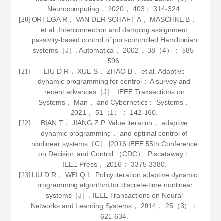
Neurocomputing
，
2020
，
403
： 314-324.
ORTEGA R， VAN DER SCHAFT A， MASCHKE B，
[20]
et al. Interconnection and damping assignment
passivity-based control of port-controlled Hamiltonian
systems［J］.
Automatica
，
2002
，
38
（4）： 585-
596.
LIU D R， XUE S， ZHAO B， et al. Adaptive
[21]
dynamic programming for control： A survey and
recent advances［J］.
IEEE Transactions on
Systems， Man， and Cybernetics： Systems
，
2021
，
51
（1）： 142-160.
BIAN T， JIANG Z P. Value iteration， adaptive
[22]
dynamic programming， and optimal control of
nonlinear systems［C］∥2016 IEEE 55th Conference
on Decision and Control （CDC）. Piscataway：
IEEE Press，
2016
： 3375-3380.
LIU D R， WEI Q L. Policy iteration adaptive dynamic
[23]
programming algorithm for discrete-time nonlinear
systems［J］.
IEEE Transactions on Neural
Networks and Learning Systems
，
2014
，
25
（3）：
621-634.