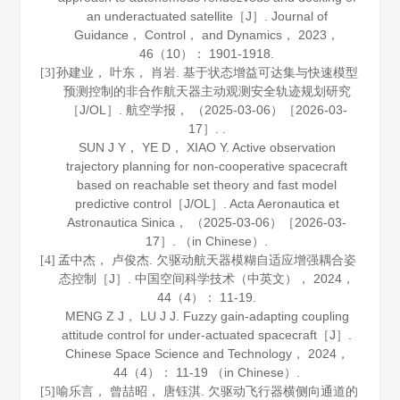
an underactuated satellite［J］.
Journal of
Guidance， Control， and Dynamics
，
2023
，
46
（10）： 1901-1918.
孙建业， 叶东， 肖岩. 基于状态增益可达集与快速模型
[3]
预测控制的非合作航天器主动观测安全轨迹规划研究
［J/OL］.
航空学报
， （2025-03-06）［2026-03-
17］. .
SUN J Y， YE D， XIAO Y. Active observation
trajectory planning for non-cooperative spacecraft
based on reachable set theory and fast model
predictive control［J/OL］.
Acta Aeronautica et
Astronautica Sinica
， （2025-03-06）［2026-03-
17］. （in Chinese）.
孟中杰， 卢俊杰. 欠驱动航天器模糊自适应增强耦合姿
[4]
态控制［J］.
中国空间科学技术（中英文）
，
2024
，
44
（4）： 11-19.
MENG Z J， LU J J. Fuzzy gain-adapting coupling
attitude control for under-actuated spacecraft［J］.
Chinese Space Science and Technology
，
2024
，
44
（4）： 11-19 （in Chinese）.
喻乐言， 曾喆昭， 唐钰淇. 欠驱动飞行器横侧向通道的
[5]