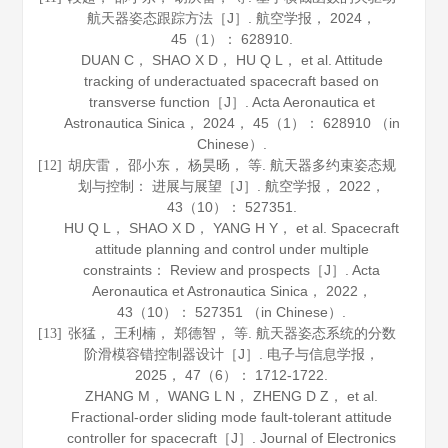
航天器姿态跟踪方法［J］.
航空学报
，
2024
，
45
（1）： 628910.
DUAN C， SHAO X D， HU Q L， et al. Attitude
tracking of underactuated spacecraft based on
transverse function［J］.
Acta Aeronautica et
Astronautica Sinica
，
2024
，
45
（1）： 628910 （in
Chinese）.
胡庆雷， 邵小东， 杨昊旸， 等. 航天器多约束姿态规
[12]
划与控制： 进展与展望［J］.
航空学报
，
2022
，
43
（10）： 527351.
HU Q L， SHAO X D， YANG H Y， et al. Spacecraft
attitude planning and control under multiple
constraints： Review and prospects［J］.
Acta
Aeronautica et Astronautica Sinica
，
2022
，
43
（10）： 527351 （in Chinese）.
张猛， 王利楠， 郑德智， 等. 航天器姿态系统的分数
[13]
阶滑模容错控制器设计［J］.
电子与信息学报
，
2025
，
47
（6）： 1712-1722.
ZHANG M， WANG L N， ZHENG D Z， et al.
Fractional-order sliding mode fault-tolerant attitude
controller for spacecraft［J］.
Journal of Electronics