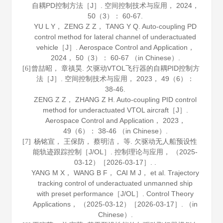
自耦PD控制方法［J］.
空间控制技术与应用
，
2024
，
50
（3）： 60-67.
YU L Y， ZENG Z Z， TANG Y Q. Auto-coupling PD
control method for lateral channel of underactuated
vehicle［J］.
Aerospace Control and Application
，
2024
，
50
（3）： 60-67 （in Chinese）.
曾喆昭， 章禛昊. 欠驱动VTOL飞行器的自耦PID控制方
[6]
法［J］.
空间控制技术与应用
，
2023
，
49
（6）：
38-46.
ZENG Z Z， ZHANG Z H. Auto-coupling PID control
method for underactuated VTOL aircraft［J］.
Aerospace Control and Application
，
2023
，
49
（6）： 38-46 （in Chinese）.
杨铭宣， 王保防， 蔡明洁， 等. 欠驱动无人船预设性
[7]
能轨迹跟踪控制［J/OL］.
控制理论与应用
， （2025-
03-12）［2026-03-17］. .
YANG M X， WANG B F， CAI M J， et al. Trajectory
tracking control of underactuated unmanned ship
with preset performance［J/OL］.
Control Theory
Applications
， （2025-03-12）［2026-03-17］. （in
Chinese）.