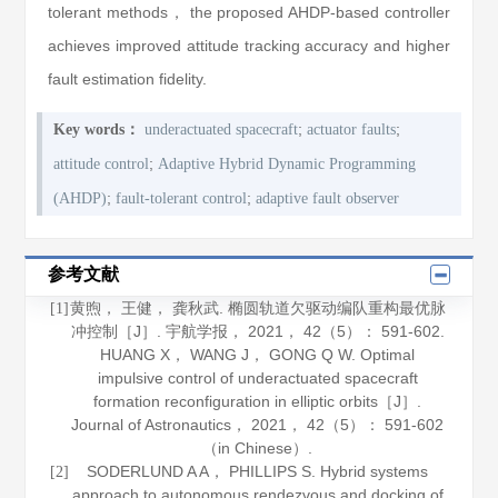
tolerant methods， the proposed AHDP-based controller
achieves improved attitude tracking accuracy and higher
fault estimation fidelity.
;
;
Key words：
underactuated spacecraft
actuator faults
;
attitude control
Adaptive Hybrid Dynamic Programming
;
;
(AHDP)
fault-tolerant control
adaptive fault observer
参考文献
黄煦， 王健， 龚秋武. 椭圆轨道欠驱动编队重构最优脉
[1]
冲控制［J］.
宇航学报
，
2021
，
42
（5）： 591-602.
HUANG X， WANG J， GONG Q W. Optimal
impulsive control of underactuated spacecraft
formation reconfiguration in elliptic orbits［J］.
Journal of Astronautics
，
2021
，
42
（5）： 591-602
（in Chinese）.
SODERLUND A A， PHILLIPS S. Hybrid systems
[2]
approach to autonomous rendezvous and docking of