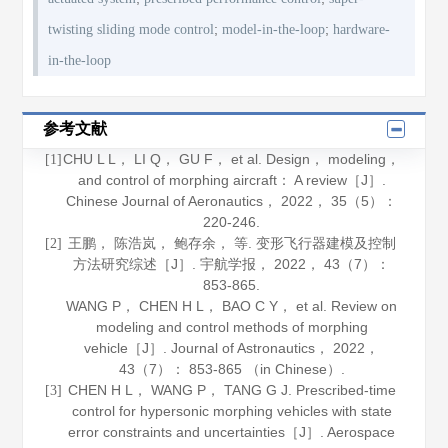
;
;
twisting sliding mode control
model-in-the-loop
hardware-
in-the-loop
参考文献
CHU L L， LI Q， GU F， et al. Design， modeling，
[1]
and control of morphing aircraft： A review［J］.
Chinese Journal of Aeronautics
，
2022
，
35
（5）：
220-246.
王鹏， 陈浩岚， 鲍存余， 等. 变形飞行器建模及控制
[2]
方法研究综述［J］.
宇航学报
，
2022
，
43
（7）：
853-865.
WANG P， CHEN H L， BAO C Y， et al. Review on
modeling and control methods of morphing
vehicle［J］.
Journal of Astronautics
，
2022
，
43
（7）： 853-865 （in Chinese）.
CHEN H L， WANG P， TANG G J. Prescribed-time
[3]
control for hypersonic morphing vehicles with state
error constraints and uncertainties［J］.
Aerospace