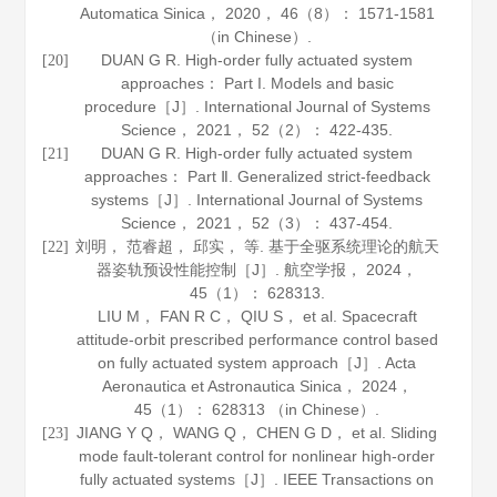
Automatica Sinica
，
2020
，
46
（8）： 1571-1581
（in Chinese）.
DUAN G R. High-order fully actuated system
[20]
approaches： Part I. Models and basic
procedure［J］.
International Journal of Systems
Science
，
2021
，
52
（2）： 422-435.
DUAN G R. High-order fully actuated system
[21]
approaches： Part Ⅱ. Generalized strict-feedback
systems［J］.
International Journal of Systems
Science
，
2021
，
52
（3）： 437-454.
刘明， 范睿超， 邱实， 等. 基于全驱系统理论的航天
[22]
器姿轨预设性能控制［J］.
航空学报
，
2024
，
45
（1）： 628313.
LIU M， FAN R C， QIU S， et al. Spacecraft
attitude-orbit prescribed performance control based
on fully actuated system approach［J］.
Acta
Aeronautica et Astronautica Sinica
，
2024
，
45
（1）： 628313 （in Chinese）.
JIANG Y Q， WANG Q， CHEN G D， et al. Sliding
[23]
mode fault-tolerant control for nonlinear high-order
fully actuated systems［J］.
IEEE Transactions on