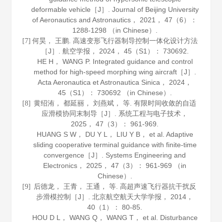
deformable vehicle［J］.
Journal of Beijing University
of Aeronautics and Astronautics
，
2021
，
47
（6）：
1288-1298 （in Chinese）.
何昊， 王鹏. 高速变形飞行器制导控制一体化设计方法
[7]
［J］.
航空学报
，
2024
，
45
（S1）： 730692.
HE H， WANG P. Integrated guidance and control
method for high-speed morphing wing aircraft［J］.
Acta Aeronautica et Astronautica Sinica
，
2024
，
45
（S1）： 730692 （in Chinese）.
黄绍洧， 都延丽， 刘燕斌， 等. 有限时间收敛的自适
[8]
应滑模协同末制导［J］.
系统工程与电子技术
，
2025
，
47
（3）： 961-969.
HUANG S W， DU Y L， LIU Y B， et al. Adaptive
sliding cooperative terminal guidance with finite-time
convergence［J］.
Systems Engineering and
Electronics
，
2025
，
47
（3）： 961-969 （in
Chinese）.
后德龙， 王青， 王通， 等. 高超声速飞行器抗干扰反
[9]
步滑模控制［J］.
北京航空航天大学学报
，
2014
，
40
（1）： 80-85.
HOU D L， WANG Q， WANG T， et al. Disturbance