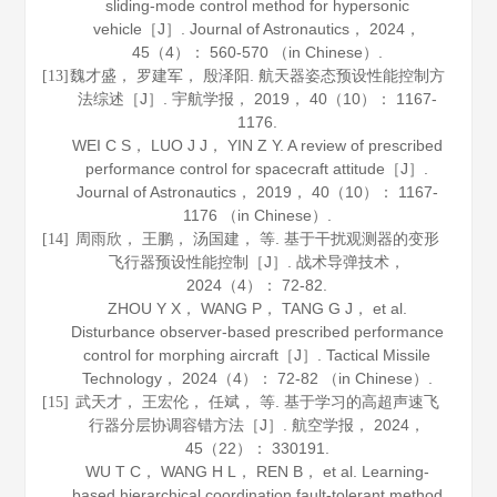
sliding-mode control method for hypersonic
vehicle［J］.
Journal of Astronautics
，
2024
，
45
（4）： 560-570 （in Chinese）.
魏才盛， 罗建军， 殷泽阳. 航天器姿态预设性能控制方
[13]
法综述［J］.
宇航学报
，
2019
，
40
（10）： 1167-
1176.
WEI C S， LUO J J， YIN Z Y. A review of prescribed
performance control for spacecraft attitude［J］.
Journal of Astronautics
，
2019
，
40
（10）： 1167-
1176 （in Chinese）.
周雨欣， 王鹏， 汤国建， 等. 基于干扰观测器的变形
[14]
飞行器预设性能控制［J］.
战术导弹技术
，
2024
（4）： 72-82.
ZHOU Y X， WANG P， TANG G J， et al.
Disturbance observer-based prescribed performance
control for morphing aircraft［J］.
Tactical Missile
Technology
，
2024
（4）： 72-82 （in Chinese）.
武天才， 王宏伦， 任斌， 等. 基于学习的高超声速飞
[15]
行器分层协调容错方法［J］.
航空学报
，
2024
，
45
（22）： 330191.
WU T C， WANG H L， REN B， et al. Learning-
based hierarchical coordination fault-tolerant method