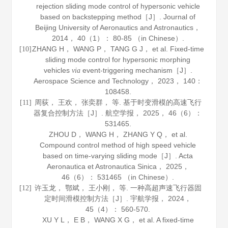
rejection sliding mode control of hypersonic vehicle
based on backstepping method［J］.
Journal of
Beijing University of Aeronautics and Astronautics
，
2014
，
40
（1）： 80-85 （in Chinese）.
ZHANG H， WANG P， TANG G J， et al. Fixed-time
[10]
sliding mode control for hypersonic morphing
vehicles
event-triggering mechanism［J］.
via
Aerospace Science and Technology
，
2023
，
140
：
108458.
周荻， 王欢， 张奕群， 等. 基于时变滑模的高速飞行
[11]
器复合控制方法［J］.
航空学报
，
2025
，
46
（6）：
531465.
ZHOU D， WANG H， ZHANG Y Q， et al.
Compound control method of high speed vehicle
based on time-varying sliding mode［J］.
Acta
Aeronautica et Astronautica Sinica
，
2025
，
46
（6）： 531465 （in Chinese）.
许玉龙， 鄂斌， 王小刚， 等. 一种高超声速飞行器固
[12]
定时间滑模控制方法［J］.
宇航学报
，
2024
，
45
（4）： 560-570.
XU Y L， E B， WANG X G， et al. A fixed-time