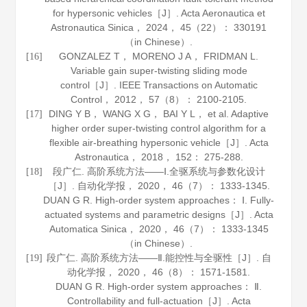
for hypersonic vehicles［J］.
Acta Aeronautica et
Astronautica Sinica
，
2024
，
45
（22）： 330191
（in Chinese）.
GONZALEZ T， MORENO J A， FRIDMAN L.
[16]
Variable gain super-twisting sliding mode
control［J］.
IEEE Transactions on Automatic
Control
，
2012
，
57
（8）： 2100-2105.
DING Y B， WANG X G， BAI Y L， et al. Adaptive
[17]
higher order super-twisting control algorithm for a
flexible air-breathing hypersonic vehicle［J］.
Acta
Astronautica
，
2018
，
152
： 275-288.
段广仁. 高阶系统方法——Ⅰ.全驱系统与参数化设计
[18]
［J］.
自动化学报
，
2020
，
46
（7）： 1333-1345.
DUAN G R. High-order system approaches： Ⅰ. Fully-
actuated systems and parametric designs［J］.
Acta
Automatica Sinica
，
2020
，
46
（7）： 1333-1345
（in Chinese）.
段广仁. 高阶系统方法——Ⅱ.能控性与全驱性［J］.
自
[19]
动化学报
，
2020
，
46
（8）： 1571-1581.
DUAN G R. High-order system approaches： Ⅱ.
Controllability and full-actuation［J］.
Acta