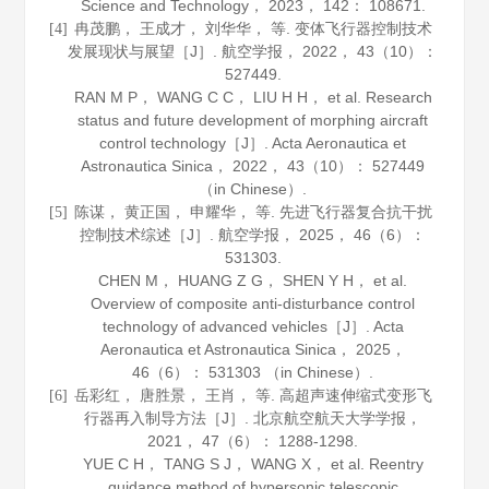
Science and Technology
，
2023
，
142
： 108671.
冉茂鹏， 王成才， 刘华华， 等. 变体飞行器控制技术
[4]
发展现状与展望［J］.
航空学报
，
2022
，
43
（10）：
527449.
RAN M P， WANG C C， LIU H H， et al. Research
status and future development of morphing aircraft
control technology［J］.
Acta Aeronautica et
Astronautica Sinica
，
2022
，
43
（10）： 527449
（in Chinese）.
陈谋， 黄正国， 申耀华， 等. 先进飞行器复合抗干扰
[5]
控制技术综述［J］.
航空学报
，
2025
，
46
（6）：
531303.
CHEN M， HUANG Z G， SHEN Y H， et al.
Overview of composite anti-disturbance control
technology of advanced vehicles［J］.
Acta
Aeronautica et Astronautica Sinica
，
2025
，
46
（6）： 531303 （in Chinese）.
岳彩红， 唐胜景， 王肖， 等. 高超声速伸缩式变形飞
[6]
行器再入制导方法［J］.
北京航空航天大学学报
，
2021
，
47
（6）： 1288-1298.
YUE C H， TANG S J， WANG X， et al. Reentry
guidance method of hypersonic telescopic