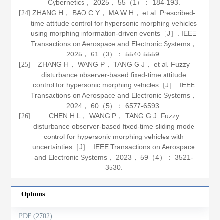
Cybernetics
，
2025
，
55
（1）： 184-193.
ZHANG H， BAO C Y， MA W H， et al. Prescribed-
[24]
time attitude control for hypersonic morphing vehicles
using morphing information-driven events［J］.
IEEE
Transactions on Aerospace and Electronic Systems
，
2025
，
61
（3）： 5540-5559.
ZHANG H， WANG P， TANG G J， et al. Fuzzy
[25]
disturbance observer-based fixed-time attitude
control for hypersonic morphing vehicles［J］.
IEEE
Transactions on Aerospace and Electronic Systems
，
2024
，
60
（5）： 6577-6593.
CHEN H L， WANG P， TANG G J. Fuzzy
[26]
disturbance observer-based fixed-time sliding mode
control for hypersonic morphing vehicles with
uncertainties［J］.
IEEE Transactions on Aerospace
and Electronic Systems
，
2023
，
59
（4）： 3521-
3530.
Options
PDF (2702)