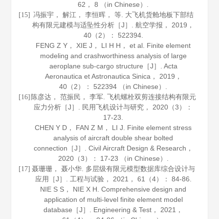
62， 8 （in Chinese）.
冯振宇， 解江， 李恒晖， 等. 大飞机货舱地板下部结
[15]
构有限元建模与适坠性分析［J］.
航空学报
，
2019
，
40
（2）： 522394.
FENG Z Y， XIE J， LI H H， et al. Finite element
modeling and crashworthiness analysis of large
aeroplane sub-cargo structure［J］.
Acta
Aeronautica et Astronautica Sinica
，
2019
，
40
（2）： 522394 （in Chinese）.
陈彦达， 范振民， 李军. 飞机螺栓双剪连接结构有限元
[16]
应力分析［J］.
民用飞机设计与研究
，
2020
（3）：
17-23.
CHEN Y D， FAN Z M， LI J. Finite element stress
analysis of aircraft double shear bolted
connection［J］.
Civil Aircraft Design & Research
，
2020
（3）： 17-23 （in Chinese）.
聂珊珊， 聂小华. 多层级有限元模型数据库综合设计与
[17]
应用［J］.
工程与试验
，
2021
，
61
（4）： 84-86.
NIE S S， NIE X H. Comprehensive design and
application of multi-level finite element model
database［J］.
Engineering & Test
，
2021
，