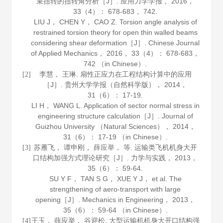
束扭转的扭转角分析［J］.
应用力学学报
，
2016
，
33
（4）： 678-683， 742.
LIU J， CHEN Y， CAO Z. Torsion angle analysis of
restrained torsion theory for open thin walled beams
considering shear deformation［J］.
Chinese Journal
of Applied Mechanics
，
2016
，
33
（4）： 678-683，
742 （in Chinese）.
李慧， 王琳. 扇性正应力在工程结构计算中的应用
[2]
［J］.
贵州大学学报（自然科学版）
，
2014
，
31
（6）： 17-19.
LI H， WANG L. Application of sector normal stress in
engineering structure calculation［J］.
Journal of
Guizhou University （Natural Sciences）
，
2014
，
31
（6）： 17-19 （in Chinese）.
苏雁飞， 谭申刚， 薛应举， 等. 运输类飞机机身大开
[3]
口结构加强方式理论研究［J］.
力学与实践
，
2013
，
35
（6）： 59-64.
SU Y F， TAN S G， XUE Y J， et al. The
strengthening of aero-transport with large
opening［J］.
Mechanics in Engineering
，
2013
，
35
（6）： 59-64 （in Chinese）.
王玉， 薛应举， 谷迎松. 大型运输机机身大开口结构强
[4]