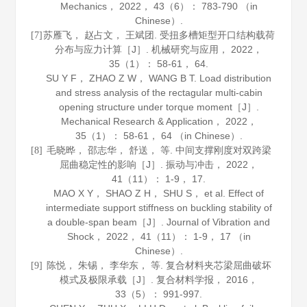
Mechanics
，
2022
，
43
（6）： 783-790 （in
Chinese）.
苏雁飞， 赵占文， 王斌团. 受扭多槽矩型开口结构载荷
[7]
分布与应力计算［J］.
机械研究与应用
，
2022
，
35
（1）： 58-61， 64.
SU Y F， ZHAO Z W， WANG B T. Load distribution
and stress analysis of the rectagular multi-cabin
opening structure under torque moment［J］.
Mechanical Research & Application
，
2022
，
35
（1）： 58-61， 64 （in Chinese）.
毛晓晔， 邵志华， 舒送， 等. 中间支撑刚度对双跨梁
[8]
屈曲稳定性的影响［J］.
振动与冲击
，
2022
，
41
（11）： 1-9， 17.
MAO X Y， SHAO Z H， SHU S， et al. Effect of
intermediate support stiffness on buckling stability of
a double-span beam［J］.
Journal of Vibration and
Shock
，
2022
，
41
（11）： 1-9， 17 （in
Chinese）.
陈悦， 朱锡， 李华东， 等. 复合材料夹芯梁屈曲破坏
[9]
模式及极限承载［J］.
复合材料学报
，
2016
，
33
（5）： 991-997.