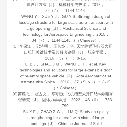
度设计方法［J］.
机械科学与技术
，
2015
，
34
（7）： 1144-1148.
WANG Y， XUE Y J， GU Y S. Strength design of
fuselage structure for large scale aero-transport with
large opening［J］.
Mechanical Science and
Technology for Aerospace Engineering
，
2015
，
34
（7）： 1144-1148 （in Chinese）.
李保江， 邵济明， 王长焕， 等. 天地往返飞行器大开
[5]
口舱门关键技术及其解决途径［J］.
航空学报
，
2016
，
37
（）： 8-15.
LI B J， SHAO J M， WANG C H， et al. Key
technologies and solutions for large extensible door
of re-entry space vehicle［J］.
Acta Aeronautica et
Astronautica Sinica
，
2016
，
37
（Sup 1）： 8-15
（in Chinese）.
苏雁飞， 赵占文， 李明强. 飞机槽型大开口结构刚度加
[6]
强研究［J］.
固体力学学报
，
2022
，
43
（6）： 783-
790.
SU Y F， ZHAO Z W， LI M Q. Study on rigidity
strengthening for aircraft with slots of large
openings［J］.
Chinese Journal of Solid