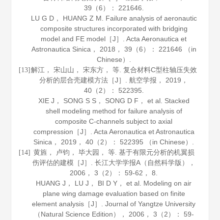
39
（6）： 221646.
LU G D， HUANG Z M. Failure analysis of aeronautic
composite structures incorporated with bridging
model and FE model［J］.
Acta Aeronautica et
Astronautica Sinica
，
2018
，
39
（6）： 221646 （in
Chinese）.
解江， 宋山山， 宋东方， 等. 复合材料C型柱轴压失效
[13]
分析的层合壳建模方法［J］.
航空学报
，
2019
，
40
（2）： 522395.
XIE J， SONG S S， SONG D F， et al. Stacked
shell modeling method for failure analysis of
composite C-channels subject to axial
compression［J］.
Acta Aeronautica et Astronautica
Sinica
，
2019
，
40
（2）： 522395 （in Chinese）.
黄旌， 卢钧， 毕大园， 等. 基于有限元分析的机翼损
[14]
伤评估的建模［J］.
长江大学学报A（自然科学版）
，
2006
，
3
（2）： 59-62， 8.
HUANG J， LU J， BI D Y， et al. Modeling on air
plane wing damage evaluation based on finite
element analysis［J］.
Journal of Yangtze University
（Natural Science Edition）
，
2006
，
3
（2）： 59-