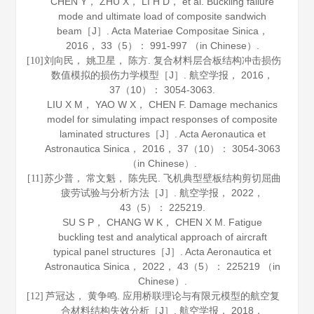
CHEN Y， ZHU X， LI H D， et al. Buckling failure
mode and ultimate load of composite sandwich
beam［J］.
Acta Materiae Compositae Sinica
，
2016
，
33
（5）： 991-997 （in Chinese）.
刘向民， 姚卫星， 陈方. 复合材料层合板结构冲击损伤
[10]
数值模拟的损伤力学模型［J］.
航空学报
，
2016
，
37
（10）： 3054-3063.
LIU X M， YAO W X， CHEN F. Damage mechanics
model for simulating impact responses of composite
laminated structures［J］.
Acta Aeronautica et
Astronautica Sinica
，
2016
，
37
（10）： 3054-3063
（in Chinese）.
苏少普， 常文魁， 陈先民. 飞机典型壁板结构剪切屈曲
[11]
疲劳试验与分析方法［J］.
航空学报
，
2022
，
43
（5）： 225219.
SU S P， CHANG W K， CHEN X M. Fatigue
buckling test and analytical approach of aircraft
typical panel structures［J］.
Acta Aeronautica et
Astronautica Sinica
，
2022
，
43
（5）： 225219 （in
Chinese）.
芦冠达， 黄争鸣. 应用桥联理论与有限元模型的航空复
[12]
合材料结构失效分析［J］.
航空学报
，
2018
，