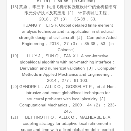
61
（4）： 84-86 （in Chinese）.
黄勇， 李三平. 民用飞机结构强度设计中的全机精细有
[18]
限元分析技术及其应用［J］.
计算机辅助工程
，
2018
，
27
（3）： 35-38， 53.
HUANG Y， LI S P. Global detailed finite element
analysis technique and its application in structural
strength design of civil aircraft［J］.
Computer Aided
Engineering
，
2018
，
27
（3）： 35-38， 53 （in
Chinese）.
LIU Y J， SUN Q， FAN X L. A non-intrusive
[19]
global/local algorithm with non-matching interface：
Derivation and numerical validation［J］.
Computer
Methods in Applied Mechanics and Engineering
，
2014
，
277
： 81-103.
GENDRE L， ALLIX O， GOSSELET P， et al. Non-
[20]
intrusive and exact global/local techniques for
structural problems with local plasticity［J］.
Computational Mechanics
，
2009
，
44
（2）： 233-
245.
BETTINOTTI O， ALLIX O， MALHERBE B. A
[21]
coupling strategy for adaptive local refinement in
space and time with a fixed global model in explicit