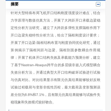
摘要
针对大型特殊布局飞机开口结构刚度强度设计难点，结合
力学原理与数值仿真方法，开展了大跨距开口承载边梁稳
定性分析方法研究，建立了大跨距多弹性支撑隔框作用下
开口边梁失稳特性分析方法，给出了隔框刚度设计要求；
开展了开口边梁-隔框结构布置与刚度协同优化研究，通过
算例揭示了隔框间距与边梁、隔框剖面参数耦合作用规
律；开展了机体开口结构失效及承载能力预测分析，建立
了基于Nastran-Abaqus跨平台的多层级非嵌入式模型耦合
失效分析方法，并通过典型大开口结构破坏试验进行试验
与仿真对比。对比结果显示有限元仿真结果能够较好反映
试验过程载荷与变形非线性历程，最大载荷及变形预测误
差分别为8.8%和7.1%，且有限元仿真结果能够与试验件失
稳现象和失效模式较好吻合。