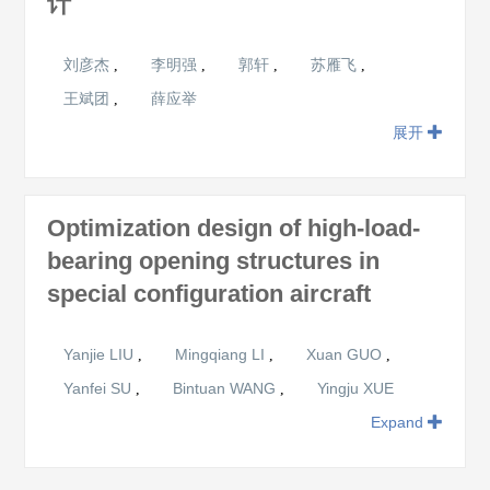
计
刘彦杰
李明强
郭轩
苏雁飞
,
,
,
,
王斌团
薛应举
,
展开
Optimization design of high-load-
bearing opening structures in
special configuration aircraft
Yanjie LIU
Mingqiang LI
Xuan GUO
,
,
,
Yanfei SU
Bintuan WANG
Yingju XUE
,
,
Expand