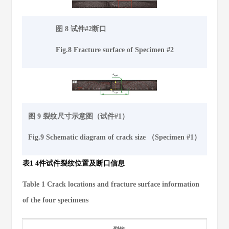
图 8 试件#2断口
Fig.8 Fracture surface of Specimen #2
图 9 裂纹尺寸示意图（试件#1）
Fig.9 Schematic diagram of crack size （Specimen #1）
表1 4件试件裂纹位置及断口信息
Table 1 Crack locations and fracture surface information
of the four specimens