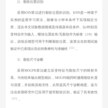
2） 裂纹位置识别
采用KNN算法进行裂纹位置的识别。KNN是一种基于
实例的监督学习算法，能够在小样本条件下实现稳定分
类，适合本文试验数据规模及传感器布设条件。以
t
时刻应
变特征作为输入，螺栓位置处有/无裂纹作为标签（1/0）输
出，训练后模型可用于判断裂纹位置。该算法在前期试验
［
21
］
验证中已表现出良好的鲁棒性与准确性
。
3） 裂纹尺寸诊断
采用MOGPR算法建立应变特征与裂纹尺寸的映射关
系。与传统单输出模型相比，MOGPR能同时建模裂纹长度
与深度，并刻画其相关性，从而提高尺寸诊断精度。该方
法在前期研究中已应用于疲劳裂纹识别，验证了其有效性
［
21
］
。