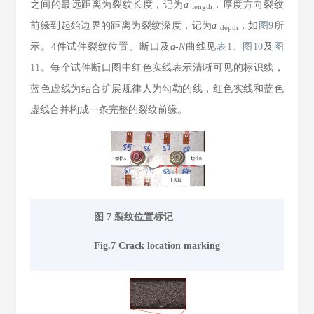
之间的最远距离为裂纹长度，记为
a
，厚度方向裂纹
length
前缘到起始边界的距离为裂纹深度，记为
a
，如
图9
所
depth
示。4件试件裂纹位置、断口及
a
-
N
曲线见
表1
、
图10
及
图
11
。每个试件断口图中红色实线表示清晰可见的标识线，
蓝色虚线为结合扩展规律人为勾勒的线，红色实线和蓝色
虚线合并构成一条完整的裂纹前缘。
图 7 裂纹位置标记
Fig.7 Crack location marking