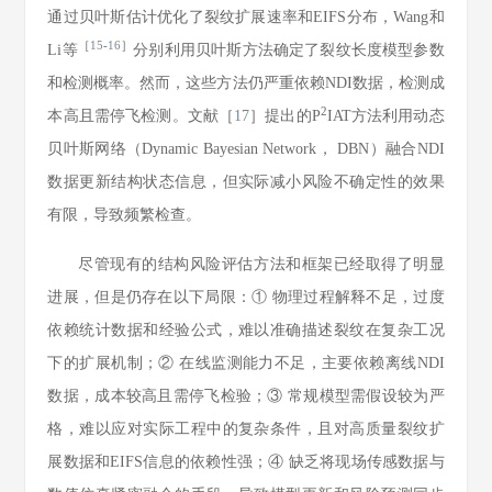
通过贝叶斯估计优化了裂纹扩展速率和EIFS分布，Wang和
［
15
-
16
］
Li等
分别利用贝叶斯方法确定了裂纹长度模型参数
和检测概率。然而，这些方法仍严重依赖NDI数据，检测成
2
本高且需停飞检测。文献［
17
］提出的P
IAT方法利用动态
贝叶斯网络（Dynamic Bayesian Network， DBN）融合NDI
数据更新结构状态信息，但实际减小风险不确定性的效果
有限，导致频繁检查。
尽管现有的结构风险评估方法和框架已经取得了明显
进展，但是仍存在以下局限：① 物理过程解释不足，过度
依赖统计数据和经验公式，难以准确描述裂纹在复杂工况
下的扩展机制；② 在线监测能力不足，主要依赖离线NDI
数据，成本较高且需停飞检验；③ 常规模型需假设较为严
格，难以应对实际工程中的复杂条件，且对高质量裂纹扩
展数据和EIFS信息的依赖性强；④ 缺乏将现场传感数据与