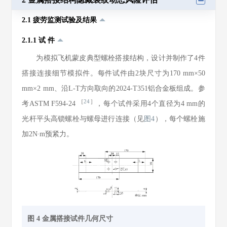
2.1 疲劳监测试验及结果
2.1.1 试 件
为模拟飞机蒙皮典型螺栓搭接结构，设计并制作了4件
搭接连接细节模拟件。每件试件由2块尺寸为170 mm×50
mm×2 mm、沿L-T方向取向的2024-T351铝合金板组成。参
［
24
］
考ASTM F594-24
，每个试件采用4个直径为4 mm的
光杆平头高锁螺栓与螺母进行连接（见
图4
），每个螺栓施
加2
N·m预紧力。
图 4 金属搭接试件几何尺寸