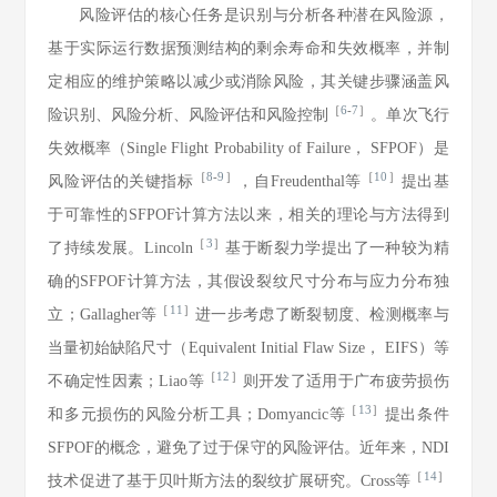
风险评估的核心任务是识别与分析各种潜在风险源，
基于实际运行数据预测结构的剩余寿命和失效概率，并制
定相应的维护策略以减少或消除风险，其关键步骤涵盖风
［
6
-
7
］
险识别、风险分析、风险评估和风险控制
。单次飞行
失效概率（Single Flight Probability of Failure， SFPOF）是
［
8
-
9
］
［
10
］
风险评估的关键指标
，自Freudenthal等
提出基
于可靠性的SFPOF计算方法以来，相关的理论与方法得到
［
3
］
了持续发展。Lincoln
基于断裂力学提出了一种较为精
确的SFPOF计算方法，其假设裂纹尺寸分布与应力分布独
［
11
］
立；Gallagher等
进一步考虑了断裂韧度、检测概率与
当量初始缺陷尺寸（Equivalent Initial Flaw Size， EIFS）等
［
12
］
不确定性因素；Liao等
则开发了适用于广布疲劳损伤
［
13
］
和多元损伤的风险分析工具；Domyancic等
提出条件
SFPOF的概念，避免了过于保守的风险评估。近年来，NDI
［
14
］
技术促进了基于贝叶斯方法的裂纹扩展研究。Cross等