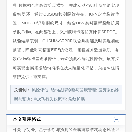
理-数据融合的裂纹扩展模型，并建立动态贝叶斯网络实现
虚实闭环；通过CUSUM检测裂纹存在、KNN定位裂纹位
置、MOGPR识别裂纹尺寸，结合DBN实时更新裂纹扩展
参数
和
。在此基础上，采用蒙特卡洛仿真计算SFPOF。
C
m
试验结果表明：CUSUM-SFPOF联合判据能及时实现裂纹
预警，降低对高精度EIFS的依赖；随着监测数据累积，参
数
和
标准差逐渐降低，寿命预测不确定性降低。该方法
C
m
可实现金属搭接结构持续在线风险量化评估，为结构视情
维护提供可靠支撑。
;
;
关键词：
风险评估
结构故障诊断与健康管理
疲劳损伤诊
;
;
断与预测
单次飞行失效概率
裂纹扩展
本文引用格式
韩亮
,
贺小帆
. 基于诊断与预测的金属搭接结构动态风险评