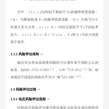
式中：
f
(
a
,
t
)
为
t
时刻下裂纹尺寸
a
的概率密度函数；
f
K
c
·
为断裂韧度
K
c
的概率密度函数；
H
σ
·
为每飞行小
时最大应力分布；
σ
c
(
a
,
K
c
)
为给定裂纹尺寸
a
下的临界
应力，
σ
c
(
a
,
K
c
)
=
K
c
/
Y
a
π
a
，
Y
a
和
K
c
与应力强度
因子相关。
1.3.2 风险评估准则
确定安全寿命或检查间隔的方法通常基于国际公认的
［
1
］
［
2
］
标准，如MIL-STD-1530D
、GJB 775A-2012
等。标
［
23
］
准规定可接受的风险水平为10⁻⁷每飞行小时
。
1.4 风险评估过程
1.4.1 动态风险评估流程
结构动态风险评估通过模拟单机当前及未来结构损伤