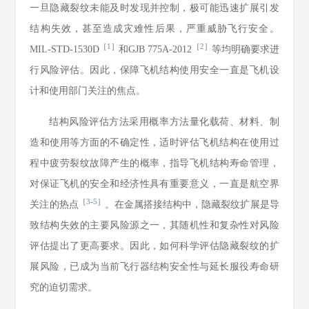
一旦隐藏裂纹未能及时发现并控制，极可能迅速扩展引发
结构失效，甚至造成灾难性后果，严重威胁飞行安全。
［
1
］
［
2
］
MIL-STD-1530D
和GJB 775A-2012
等均明确要求进
行风险评估。因此，保障飞机结构使用安全一直是飞机设
计和使用部门关注的焦点。
结构风险评估方法采用概率方法量化载荷、材料、制
造和使用等方面的不确定性，适时评估飞机结构在使用过
程中疲劳裂纹故障产生的概率，指导飞机结构寿命管理，
对保证飞机的安全和经济性具有重要意义，一直是航空界
［
3
-
5
］
关注的热点
。在金属搭接结构中，隐藏裂纹扩展是导
致结构失效的主要风险源之一，其随机性和复杂性对风险
评估提出了更高要求。因此，如何科学评估隐藏裂纹的扩
展风险，已成为当前飞行器结构安全性与延长服役寿命研
究的迫切需求。