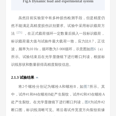
Fig.6 Dynamic load and experimental system
虽然目前实验室中有多种损伤检测手段，但是精度仍
然不能满足高精度损伤识别要求。试验中采用标识载荷方
［
25
］
法
，在正式载荷循环一定数量后插入一段标识载荷，
标识载荷最大值与试验件最大载荷一致，应力比0.7，正弦
波，频率为10 Hz，循环数为3 000循环，示意图如
图6
（a）
所示。试验结束后在光学显微镜下进行断口判读，根据标
识线形状和数量获得高精度裂纹信息。
2.1.3 试验结果
将2个螺栓分别记为螺栓A和螺栓B，如
图7
所示。其
中，试件#1和#4在螺栓B处产生裂纹，试件#2和#3在螺栓A
处产生裂纹。在光学显微镜下进行断口判读，
图8
为试件#2
断口图，标识线清晰可见。将沿着试件宽度方向裂纹前缘