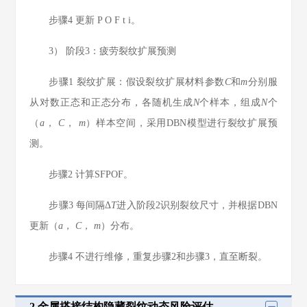
步骤4
更新
P
O
F
t
i
。
3） 阶段3：疲劳裂纹扩展预测
步骤1
裂纹扩展：假设裂纹扩展材料参数
C
和
m
分别服
从对数正态和正态分布，各随机生成
N
个样本，组成
N
个
（
a
，
C
，
m
）样本空间，采用DBN模型进行裂纹扩展预
测。
步骤2
计算SFPOF。
步骤3
每间隔Δ
T
进入阶段2识别裂纹尺寸，并根据DBN
更新（
a
，
C
，
m
）分布。
步骤4
不进行维修，重复步骤2和步骤3，直至断裂。
2 金属搭接结构隐藏裂纹动态风险评估