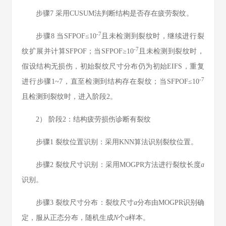
步骤7
采用CUSUM法判断结构是否存在疲劳裂纹。
-7
步骤8
当SFPOF≤10
且未检测到裂纹时，继续进行裂
-7
纹扩展并计算SFPOF；当SFPOF≥10
且未检测到裂纹时，
假设结构无损伤，初始裂纹尺寸分布仍为初始EIFS，重复
-7
进行步骤1~7，直至检测到结构存在裂纹；当SFPOF≤10
且检测到裂纹时，进入阶段2。
2） 阶段2：结构疲劳损伤诊断有裂纹
步骤1
裂纹位置识别：采用KNN算法识别裂纹位置。
步骤2
裂纹尺寸识别：采用MOGPR方法进行裂纹长度
a
识别。
步骤3
裂纹尺寸分布：裂纹尺寸
a
分布由MOGPR识别确
定，服从正态分布，随机生成
N
个
a
样本。