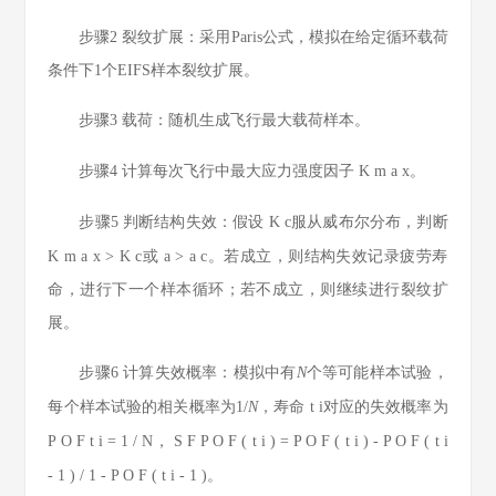
步骤2
裂纹扩展：采用Paris公式，模拟在给定循环载荷
条件下1个EIFS样本裂纹扩展。
步骤3
载荷：随机生成飞行最大载荷样本。
步骤4
计算每次飞行中最大应力强度因子
K
m
a
x
。
步骤5
判断结构失效：假设
K
c
服从威布尔分布，判断
K
m
a
x
>
K
c
或
a
>
a
c
。若成立，则结构失效记录疲劳寿
命，进行下一个样本循环；若不成立，则继续进行裂纹扩
展。
步骤6
计算失效概率：模拟中有
N
个等可能样本试验，
每个样本试验的相关概率为1/
N
，寿命
t
i
对应的失效概率为
P
O
F
t
i
=
1
/
N
，
S
F
P
O
F
(
t
i
)
=
P
O
F
(
t
i
)
-
P
O
F
(
t
i
-
1
)
/
1
-
P
O
F
(
t
i
-
1
)
。