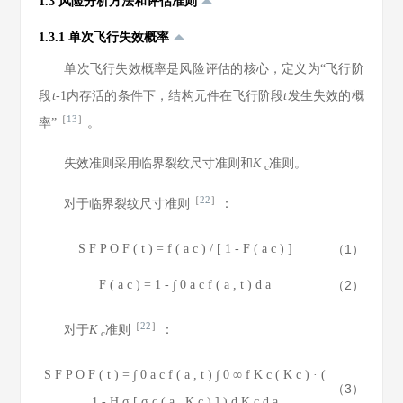
1.3 风险分析方法和评估准则
1.3.1 单次飞行失效概率
单次飞行失效概率是风险评估的核心，定义为“飞行阶
段
t
-1内存活的条件下，结构元件在飞行阶段
t
发生失效的概
［
13
］
率”
。
失效准则采用临界裂纹尺寸准则和
K
准则。
c
［
22
］
对于临界裂纹尺寸准则
：
S
F
P
O
F
(
t
)
=
f
(
a
c
)
/
[
1
-
F
(
a
c
)
]
（1）
F
(
a
c
)
=
1
-
∫
0
a
c
f
(
a
,
t
)
d
a
（2）
［
22
］
对于
K
准则
：
c
S
F
P
O
F
(
t
)
=
∫
0
a
c
f
(
a
,
t
)
∫
0
∞
f
K
c
(
K
c
)
·
(
（3）
1
-
H
σ
[
σ
c
(
a
,
K
c
)
]
)
d
K
c
d
a