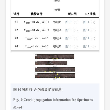
裂纹
位置
试件
载荷条件
断口图
a
-
N
曲线
#1
F
=10 kN，
R
=0.1
螺栓B
图10
（a）
图11
（a）
max
#2
F
=10 kN，
R
=0.1
螺栓A
图10
（b）
图11
（b）
max
#3
F
=8 kN，
R
=0.1
螺栓A
图10
（c）
图11
（c）
max
#4
F
=8 kN，
R
=0.1
螺栓B
图10
（d）
图11
（d）
max
图 10 试件#1~#4的裂纹扩展信息
Fig.10 Crack propagation information for Specimens
#1~#4