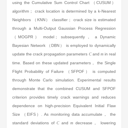
using the Cumulative Sum Control Chart （CUSUM）
algorithm； crack location is determined by a k-Nearest
Neighbors （KNN） classifier； crack size is estimated
through a Multi-Output Gaussian Process Regression
（MOGPR） model； subsequently， a Dynamic
Bayesian Network （DBN） is employed to dynamically
update the crack propagation parameters
and
in real
C
m
time. Based on these updated parameters， the Single
Flight Probability of Failure （SFPOF） is computed
through Monte Carlo simulation. Experimental results
demonstrate that the combined CUSUM and SFPOF
criterion provides timely crack warnings and reduces
dependence on high-precision Equivalent Initial Flaw
Size （EIFS）. As monitoring data accumulate， the
standard deviations of
and
decrease， lowering
C
m