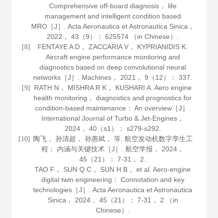
Comprehensive off-board diagnosis， life
management and intelligent condition based
MRO［J］.
Acta Aeronautica et Astronautica Sinica
，
2022
，
43
（9）： 625574 （in Chinese）.
FENTAYE A D， ZACCARIA V， KYPRIANIDIS K.
[8]
Aircraft engine performance monitoring and
diagnostics based on deep convolutional neural
networks［J］.
Machines
，
2021
，
9
（12）： 337.
RATH N， MISHRA R K， KUSHARI A. Aero engine
[9]
health monitoring， diagnostics and prognostics for
condition-based maintenance： An overview［J］.
International Journal of Turbo & Jet-Engines
，
2024
，
40
（s1）： s279-s292.
陶飞， 孙清超， 孙惠斌， 等. 航空发动机数字孪生工
[10]
程： 内涵与关键技术［J］.
航空学报
，
2024
，
45
（21）： 7-31， 2.
TAO F， SUN Q C， SUN H B， et al. Aero-engine
digital twin engineering： Connotation and key
technologies［J］.
Acta Aeronautica et Astronautica
Sinica
，
2024
，
45
（21）： 7-31， 2 （in
Chinese）.