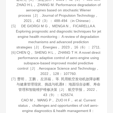
ZHAO H L， ZHANG M. Performance degradation of
aeroengines based on stochastic Wiener
process［J］.
Journal of Propulsion Technology
，
2021
，
42
（3）： 488-494 （in Chinese）.
DE GIORGI M G， MENGA N， FICARELLA A.
[5]
Exploring prognostic and diagnostic techniques for jet
engine health monitoring： A review of degradation
mechanisms and advanced prediction
strategies［J］.
Energies
，
2023
，
16
（6）： 2711.
CHEN Q， SHENG H L， ZHANG T H. A novel direct
[6]
performance adaptive control of aero-engine using
subspace-based improved model predictive
control［J］.
Aerospace Science and Technology
，
2022
，
128
： 107760.
曹明， 王鹏， 左洪福， 等. 民用航空发动机故障诊断
[7]
与健康管理现状、挑战与机遇Ⅱ： 地面综合诊断、寿命
管理和智能维护维修决策［J］.
航空学报
，
2022
，
43
（9）： 625574.
CAO M， WANG P， ZUO H F， et al. Current
status， challenges and opportunities of civil aero-
engine diagnostics & health management Ⅱ：