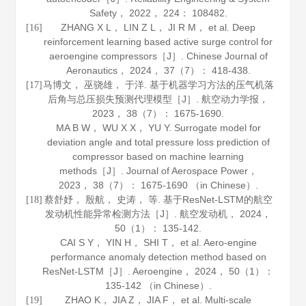
Safety
，
2022
，
224
： 108482.
ZHANG X L， LIN Z L， JI R M， et al. Deep
[16]
reinforcement learning based active surge control for
aeroengine compressors［J］.
Chinese Journal of
Aeronautics
，
2024
，
37
（7）： 418-438.
马博文， 巫骁雄， 于洋. 基于机器学习方法的压气机落
[17]
后角与总压损失预测代理模型［J］.
航空动力学报
，
2023
，
38
（7）： 1675-1690.
MA B W， WU X X， YU Y. Surrogate model for
deviation angle and total pressure loss prediction of
compressor based on machine learning
methods［J］.
Journal of Aerospace Power
，
2023
，
38
（7）： 1675-1690 （in Chinese）.
蔡舒妤， 殷航， 史涛， 等. 基于ResNet-LSTM的航空
[18]
发动机性能异常检测方法［J］.
航空发动机
，
2024
，
50
（1）： 135-142.
CAI S Y， YIN H， SHI T， et al. Aero-engine
performance anomaly detection method based on
ResNet-LSTM［J］.
Aeroengine
，
2024
，
50
（1）：
135-142 （in Chinese）.
ZHAO K， JIA Z， JIA F， et al. Multi-scale
[19]