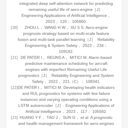
integrated deep self-attention network for predicting
remaining useful life of aero-engine［J］.
Engineering Applications of Artificial Intelligence
，
2023
，
120
： 105860.
ZHOU L， WANG H W， XU S S. Aero-engine
[20]
prognosis strategy based on multi-scale feature
fusion and multi-task parallel learning［J］.
Reliability
Engineering & System Safety
，
2023
，
234
：
109182.
DE PATER I， REIJNS A， MITICI M. Alarm-based
[21]
predictive maintenance scheduling for aircraft
engines with imperfect Remaining Useful Life
prognostics［J］.
Reliability Engineering and System
Safety
，
2022
，
221
（C）： 108341.
DE PATER I， MITICI M. Developing health indicators
[22]
and RUL prognostics for systems with few failure
instances and varying operating conditions using a
LSTM autoencoder［J］.
Engineering Applications of
Artificial Intelligence
，
2023
，
117
： 105582.
HUANG Y F， TAO J， SUN G， et al. A prognostic
[23]
and health management framework for aero-engines