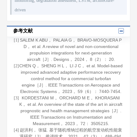
;
;
;
monitoring
degradation assessment
LSTM
architecture-
driven
参考文献
SALEM K ABU， PALAIA G， BRAVO-MOSQUERA P
[1]
D， et al. A review of novel and non-conventional
propulsion integrations for next-generation
aircraft［J］.
Designs
，
2024
，
8
（2）： 20.
CHEN Q， SHENG H L， LI J C， et al. Model-based
[2]
improved advanced adaptive performance recovery
control method for a commercial turbofan
engine［J］.
IEEE Transactions on Aerospace and
Electronic Systems
，
2023
，
59
（6）： 7440-7454.
KORDESTANI M， ORCHARD M E， KHORASANI
[3]
K， et al. An overview of the state of the art in aircraft
prognostic and health management strategies［J］.
IEEE Transactions on Instrumentation and
Measurement
，
2023
，
72
： 3505215.
赵洪利， 张猛. 基于随机维纳过程的航空发动机性能衰
[4]
退研究［J］.
推进技术
，
2021
，
42
（3）： 488-494.