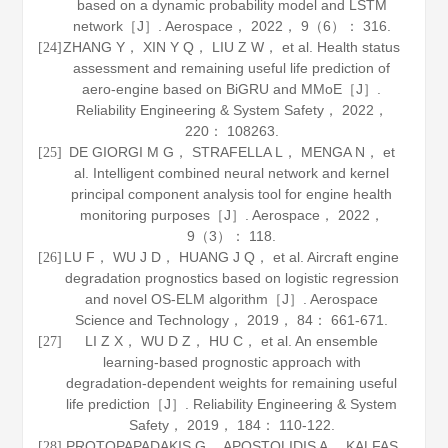
based on a dynamic probability model and LSTM
network［J］.
Aerospace
，
2022
，
9
（6）： 316.
ZHANG Y， XIN Y Q， LIU Z W， et al. Health status
[24]
assessment and remaining useful life prediction of
aero-engine based on BiGRU and MMoE［J］.
Reliability Engineering & System Safety
，
2022
，
220
： 108263.
DE GIORGI M G， STRAFELLA L， MENGA N， et
[25]
al. Intelligent combined neural network and kernel
principal component analysis tool for engine health
monitoring purposes［J］.
Aerospace
，
2022
，
9
（3）： 118.
LU F， WU J D， HUANG J Q， et al. Aircraft engine
[26]
degradation prognostics based on logistic regression
and novel OS-ELM algorithm［J］.
Aerospace
Science and Technology
，
2019
，
84
： 661-671.
LI Z X， WU D Z， HU C， et al. An ensemble
[27]
learning-based prognostic approach with
degradation-dependent weights for remaining useful
life prediction［J］.
Reliability Engineering & System
Safety
，
2019
，
184
： 110-122.
PROTOPAPADAKIS G， APOSTOLIDIS A， KALFAS
[28]