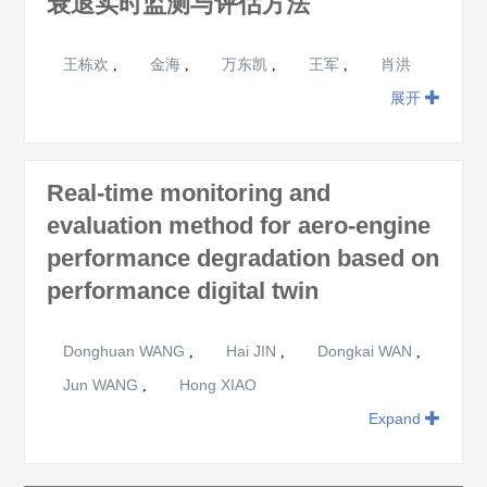
衰退实时监测与评估方法
王栋欢
金海
万东凯
王军
肖洪
,
,
,
,
展开
Real-time monitoring and
evaluation method for aero-engine
performance degradation based on
performance digital twin
Donghuan WANG
Hai JIN
Dongkai WAN
,
,
,
Jun WANG
Hong XIAO
,
Expand