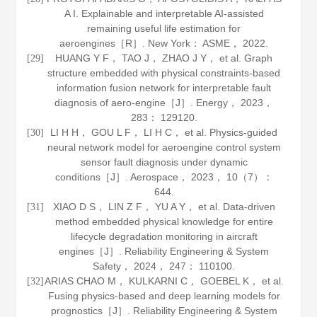
A I. Explainable and interpretable AI-assisted
remaining useful life estimation for
aeroengines［R］. New York： ASME，
2022
.
HUANG Y F， TAO J， ZHAO J Y， et al. Graph
[29]
structure embedded with physical constraints-based
information fusion network for interpretable fault
diagnosis of aero-engine［J］.
Energy
，
2023
，
283
： 129120.
LI H H， GOU L F， LI H C， et al. Physics-guided
[30]
neural network model for aeroengine control system
sensor fault diagnosis under dynamic
conditions［J］.
Aerospace
，
2023
，
10
（7）：
644.
XIAO D S， LIN Z F， YU A Y， et al. Data-driven
[31]
method embedded physical knowledge for entire
lifecycle degradation monitoring in aircraft
engines［J］.
Reliability Engineering & System
Safety
，
2024
，
247
： 110100.
ARIAS CHAO M， KULKARNI C， GOEBEL K， et al.
[32]
Fusing physics-based and deep learning models for
prognostics［J］.
Reliability Engineering & System