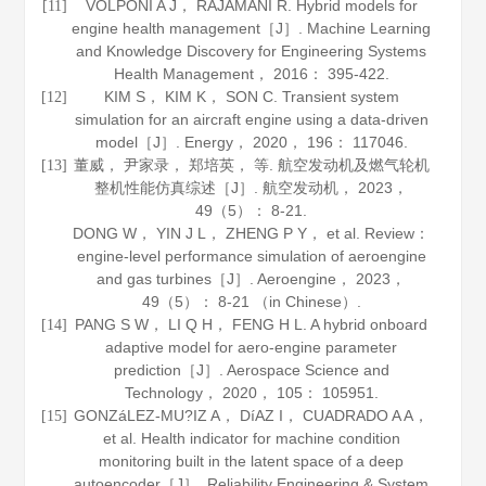
VOLPONI A J， RAJAMANI R. Hybrid models for
[11]
engine health management［J］.
Machine Learning
and Knowledge Discovery for Engineering Systems
Health Management
，
2016
： 395-422.
KIM S， KIM K， SON C. Transient system
[12]
simulation for an aircraft engine using a data-driven
model［J］.
Energy
，
2020
，
196
： 117046.
董威， 尹家录， 郑培英， 等. 航空发动机及燃气轮机
[13]
整机性能仿真综述［J］.
航空发动机
，
2023
，
49
（5）： 8-21.
DONG W， YIN J L， ZHENG P Y， et al. Review：
engine-level performance simulation of aeroengine
and gas turbines［J］.
Aeroengine
，
2023
，
49
（5）： 8-21 （in Chinese）.
PANG S W， LI Q H， FENG H L. A hybrid onboard
[14]
adaptive model for aero-engine parameter
prediction［J］.
Aerospace Science and
Technology
，
2020
，
105
： 105951.
GONZáLEZ-MU?IZ A， DíAZ I， CUADRADO A A，
[15]
et al. Health indicator for machine condition
monitoring built in the latent space of a deep
autoencoder［J］.
Reliability Engineering & System