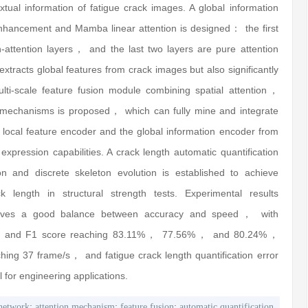
xtual information of fatigue crack images. A global information
hancement and Mamba linear attention is designed： the first
-attention layers， and the last two layers are pure attention
 extracts global features from crack images but also significantly
lti-scale feature fusion module combining spatial attention，
n mechanisms is proposed， which can fully mine and integrate
local feature encoder and the global information encoder from
xpression capabilities. A crack length automatic quantification
n and discrete skeleton evolution is established to achieve
 length in structural strength tests. Experimental results
ieves a good balance between accuracy and speed， with
e， and F1 score reaching 83.11%， 77.56%， and 80.24%，
ing 37 frame/s， and fatigue crack length quantification error
for engineering applications.
;
;
;
 network
attention mechanism
feature fusion
automatic quantification