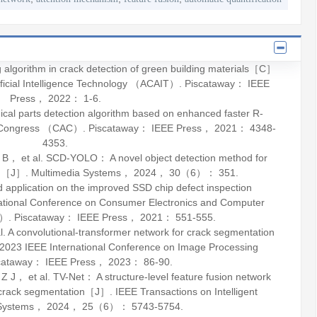
 algorithm in crack detection of green building materials［C］
ificial Intelligence Technology （ACAIT）. Piscataway： IEEE
Press，
2022
： 1-6.
 parts detection algorithm based on enhanced faster R-
Congress （CAC）. Piscataway： IEEE Press，
2021
： 4348-
4353.
 et al. SCD-YOLO： A novel object detection method for
ion［J］.
Multimedia Systems
，
2024
，
30
（6）： 351.
pplication on the improved SSD chip defect inspection
tional Conference on Consumer Electronics and Computer
）. Piscataway： IEEE Press，
2021
： 551-555.
A convolutional-transformer network for crack segmentation
23 IEEE International Conference on Image Processing
cataway： IEEE Press，
2023
： 86-90.
et al. TV-Net： A structure-level feature fusion network
d crack segmentation［J］.
IEEE Transactions on Intelligent
Systems
，
2024
，
25
（6）： 5743-5754.