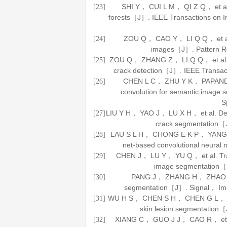
SHI Y， CUI L M， QI Z Q， et al.
[23]
forests［J］.
IEEE Transactions on I
ZOU Q， CAO Y， LI Q Q， et al.
[24]
images［J］.
Pattern R
ZOU Q， ZHANG Z， LI Q Q， et al. De
[25]
crack detection［J］.
IEEE Transac
CHEN L C， ZHU Y K， PAPANDRE
[26]
convolution for semantic ima
S
LIU Y H， YAO J， LU X H， et al. Deep
[27]
crack segmentation
LAU S L H， CHONG E K P， YANG X，
[28]
net-based convolutional neura
CHEN J， LU Y， YU Q， et al. Tra
[29]
image segmentation
PANG J， ZHANG H， ZHAO H， e
[30]
segmentation［J］.
Signal， Im
WU H S， CHEN S H， CHEN G L， et a
[31]
skin lesion segmentation
XIANG C， GUO J J， CAO R， et al.
[32]