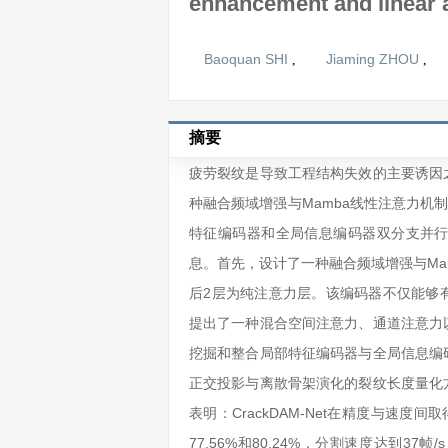
enhancement and linear 
Baoquan SHI
Jiaming ZHOU
,
,
摘要
疲劳裂纹是导致工程结构失效的主要诱因
种融合频域增强与Mamba线性注意力机制的
特征编码器和全局信息编码器双分支并
息。首先，设计了一种融合频域增强与Ma
后2层为纯注意力层。该编码器不仅能够
提出了一种混合空间注意力、通道注意力
挖掘和整合局部特征编码器与全局信息编
正交投影与离散骨架演化的裂纹长度量化
表明：CrackDAM-Net在精度与速度
77.56%和80.24%，分割速度达到3