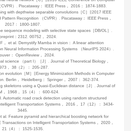
on （CVPR）. Piscataway： IEEE Press，
2016
： 1874-1883.
ing with depthwise separable convolutions［C］∥2017 IEEE
nd Pattern Recognition （CVPR）. Piscataway： IEEE Press，
2017
： 1800-1807.
 sequence modeling with selective state spaces［DB/OL］.
 preprint：2312
.
00752
， 2024.
et al. Demystify Mamba in vision： A linear attention
n Neural Information Processing Systems （NeurIPS 2024）.
couver： OpenReview，
2024
.
sual science （part I）［J］.
Journal of Theoretical Biology
，
973
，
38
（2）： 205-287.
eton evolution［M］∥
Energy Minimization Methods in Computer
on
. Berlin， Heidelberg： Springer，
2007
： 362-374.
g skeletons using a Quasi-Euclidean distance［J］.
Journal of
M
，
1968
，
15
（4）： 600-624.
 Automatic road crack detection using random structured
ntelligent Transportation Systems
，
2016
，
17
（12）： 3434-
3445.
 Feature pyramid and hierarchical boosting network for
 Transactions on Intelligent Transportation Systems
，
2020
，
21
（4）： 1525-1535.