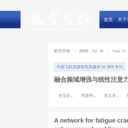
首页
关于
>
2025
,
>
:
航空学报
Vol. 46
Issue 21
中国飞机强度研究所建所 60 周年专刊
融合频域增强与线性注意
史宝全
周嘉明
张文东
,
,
,
A network for fatigue cr