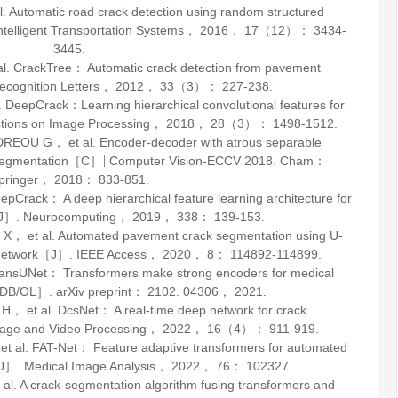
 Automatic road crack detection using random structured
ntelligent Transportation Systems
，
2016
，
17
（12）： 3434-
3445.
 CrackTree： Automatic crack detection from pavement
ecognition Letters
，
2012
，
33
（3）： 227-238.
epCrack：Learning hierarchical convolutional features for
tions on Image Processing
，
2018
，
28
（3）： 1498-1512.
OU G， et al. Encoder-decoder with atrous separable
ge segmentation［C］∥Computer Vision-ECCV 2018. Cham：
pringer，
2018
： 833-851.
Crack： A deep hierarchical feature learning architecture for
［J］.
Neurocomputing
，
2019
，
338
： 139-153.
 et al. Automated pavement crack segmentation using U-
l network［J］.
IEEE Access
，
2020
，
8
： 114892-114899.
nsUNet： Transformers make strong encoders for medical
［DB/OL］.
arXiv preprint： 2102
.
04306
， 2021.
t al. DcsNet： A real-time deep network for crack
age and Video Processing
，
2022
，
16
（4）： 911-919.
l. FAT-Net： Feature adaptive transformers for automated
［J］.
Medical Image Analysis
，
2022
，
76
： 102327.
 A crack-segmentation algorithm fusing transformers and