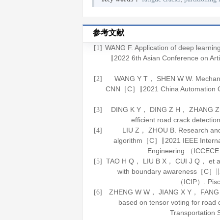
参考文献
WANG F. Application of deep learning
[1]
∥2022 6th Asian Conference on Art
WANG Y T， SHEN W W. Mechanical
[2]
CNN［C］∥2021 China Automation 
DING K Y， DING Z H， ZHANG Z B，
[3]
efficient road crack detect
LIU Z， ZHOU B. Research and a
[4]
algorithm［C］∥2021 IEEE Interna
Engineering （ICCECE
TAO H Q， LIU B X， CUI J Q， et al. 
[5]
with boundary awareness［C］∥20
（ICIP）. Pis
ZHENG W W， JIANG X Y， FANG Z J， 
[6]
based on tensor voting for roa
Transportation 