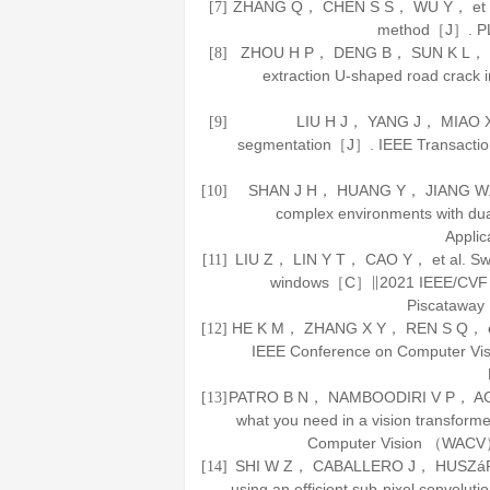
ZHANG Q， CHEN S S， WU Y， et al. 
[7]
method［J］.
P
ZHOU H P， DENG B， SUN K L， et 
[8]
extraction U-shaped road crac
LIU H J， YANG J， MIAO X Y
[9]
segmentation［J］.
IEEE Transactio
SHAN J H， HUANG Y， JIANG W. D
[10]
complex environments with du
Applic
LIU Z， LIN Y T， CAO Y， et al. Swin
[11]
windows［C］∥2021 IEEE/CVF In
Piscatawa
HE K M， ZHANG X Y， REN S Q， et a
[12]
IEEE Conference on Computer Vi
PATRO B N， NAMBOODIRI V P， AGNE
[13]
what you need in a vision transfor
Computer Vision （WACV
SHI W Z， CABALLERO J， HUSZáR F， 
[14]
using an efficient sub-pixel convol