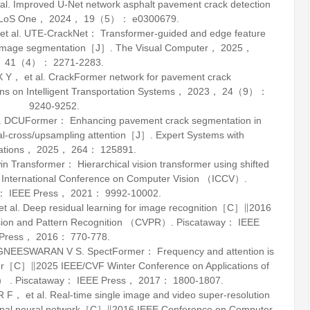
Improved U-Net network asphalt pavement crack detection
LoS One
，
2024
，
19
（5）： e0300679.
al. UTE-CrackNet： Transformer-guided and edge feature
k image segmentation［J］.
The Visual Computer
，
2025
，
41
（4）： 2271-2283.
， et al. CrackFormer network for pavement crack
ns on Intelligent Transportation Systems
，
2023
，
24
（9）：
9240-9252.
CUFormer： Enhancing pavement crack segmentation in
al-cross/upsampling attention［J］.
Expert Systems with
ations
，
2025
，
264
： 125891.
 Transformer： Hierarchical vision transformer using shifted
ternational Conference on Computer Vision （ICCV）.
y： IEEE Press，
2021
： 9992-10002.
l. Deep residual learning for image recognition［C］∥2016
sion and Pattern Recognition （CVPR）. Piscataway： IEEE
Press，
2016
： 770-778.
ESWARAN V S. SpectFormer： Frequency and attention is
mer［C］∥2025 IEEE/CVF Winter Conference on Applications of
） . Piscataway： IEEE Press，
2017
： 1800-1807.
et al. Real-time single image and video super-resolution
utional neural network［C］∥2016 IEEE Conference on Computer