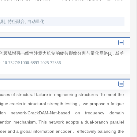
;
;
机制
特征融合
自动量化
融合频域增强与线性注意力机制的疲劳裂纹分割与量化网络[J].
航空
I:
10.7527/S1000-6893.2025.32356
uses of structural failure in engineering structures. To meet the
atigue cracks in structural strength testing， we propose a fatigue
ation network-CrackDAM-Net-based on frequency domain
ntion mechanism. This network adopts a dual-branch parallel
oder and a global information encoder， effectively balancing the