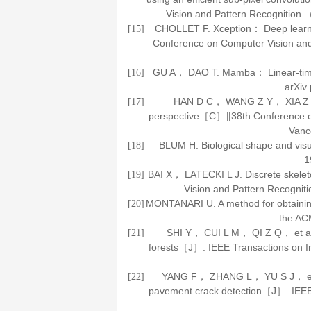
Vision and Pattern Recogniti
CHOLLET F. Xception： Deep learn
[15]
Conference on Computer Vision a
GU A， DAO T. Mamba： Linear-time
[16]
arXiv
HAN D C， WANG Z Y， XIA Z F， 
[17]
perspective［C］∥38th Conference o
Van
BLUM H. Biological shape and vi
[18]
1
BAI X， LATECKI L J. Discrete skel
[19]
Vision and Pattern Recogniti
MONTANARI U. A method for obtainin
[20]
the AC
SHI Y， CUI L M， QI Z Q， et al.
[21]
forests［J］.
IEEE Transactions on I
YANG F， ZHANG L， YU S J， et al.
[22]
pavement crack detection［J］.
IEEE