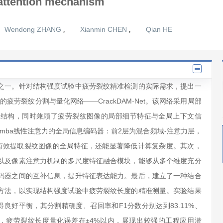
attention mechanism
Wendong ZHANG
Xianmin CHEN
Qian HE
,
,
之一。针对结构强度试验中疲劳裂纹精准检测的实际需求，提出一
疲劳裂纹分割与量化网络——CrackDAM-Net。该网络采用局部
行结构，同时兼顾了疲劳裂纹图像的局部细节特征与全局上下文信
mba线性注意力的全局信息编码器：前2层为混合频域-注意力层，
有效提取裂纹图像的全局特征，还能显著降低计算复杂度。其次，
以及像素注意力机制的多尺度特征融合模块，能够从多个维度充分
码器之间的互补信息，提升特征表达能力。最后，建立了一种结合
方法，以实现结构强度试验中疲劳裂纹长度的精准测量。实验结果
间取得良好平衡，其分割精确度、召回率和F1分数分别达到83.11%、
7帧/s，疲劳裂纹长度量化误差在±4%以内，展现出较强的工程应用潜