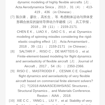
dynamic modeling of highly flexible aircrafts［J］.
Acta Aerodynamica Sinica
，
2013
，
31
（4）： 413-
419， 436 （in Chinese）.
陈尔康， 廖欣， 高长生， 等. 考虑刚体运动与弹体变
[7]
形耦合效应的旋转导弹动力学建模［J］.
兵工学报
，
2018
，
39
（11）： 2159-2171.
CHEN E K， LIAO X， GAO C S， et al. Dynamics
modeling of spinning missiles considering the rigid-
elastic coupling effect［J］.
Acta Armamentarii
，
2018
，
39
（11）： 2159-2171 （in Chinese）.
SALTARI F， RISO C， DE MATTEIS G， et al.
[8]
Finite-element-based modeling for flight dynamics
and aeroelasticity of flexible aircraft［J］.
Journal of
Aircraft
，
2017
，
54
（6）： 2350-2366.
RISO C， MASTRODDI F， CESNIK C E. Coupled
[9]
flight dynamics and aeroelasticity of very flexible
aircraft based on commercial finite element solvers?
［C］?∥2018 AIAA/ASCE/AHS/ASC Structures，
Structural Dynamics， and Materials Conference.
Reston： AIAA，
2018
.
XIE C C， YANG L， LIU Y， et al. Stability of very
[10]