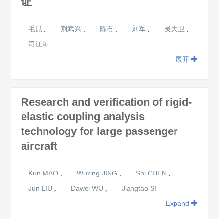
证
毛昆
荆武兴
陈石
刘军
吴大卫
,
,
,
,
,
司江涛
展开
Research and verification of rigid-
elastic coupling analysis
technology for large passenger
aircraft
Kun MAO
Wuxing JING
Shi CHEN
,
,
,
Jun LIU
Dawei WU
Jiangtao SI
,
,
Expand