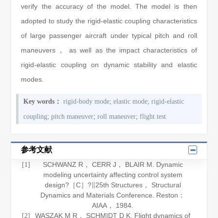
verify the accuracy of the model. The model is then
adopted to study the rigid-elastic coupling characteristics
of large passenger aircraft under typical pitch and roll
maneuvers， as well as the impact characteristics of
rigid-elastic coupling on dynamic stability and elastic
modes.
;
;
Key words：
rigid-body mode
elastic mode
rigid-elastic
;
;
;
coupling
pitch maneuver
roll maneuver
flight test
参考文献
SCHWANZ R， CERR J， BLAIR M. Dynamic
[1]
modeling uncertainty affecting control system
design?［C］?∥25th Structures， Structural
Dynamics and Materials Conference. Reston：
AIAA，
1984
.
WASZAK M R， SCHMIDT D K. Flight dynamics of
[2]