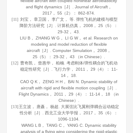
flexible aircraft with coupled nonlinear aeroelasticity
and flight dynamics［J］.
Journal of Aircraft
，
2017
，
55
（2）： 862-874.
刘宝， 章卫国， 李广文， 等. 弹性飞机的建模与模型
[11]
降阶方法研究［J］.
计算机仿真
，
2008
，
25
（5）：
29-32， 43.
LIU B， ZHANG W G， LI G W， et al. Research on
modeling and model reduction of flexible
aircraft［J］.
Computer Simulation
，
2008
，
25
（5）： 29-32， 43 （in Chinese）.
曹奇凯， 曾惠华， 柏楠. 考虑刚体/弹性耦合的飞机动
[12]
稳定性研究［J］.
飞行力学
，
2011
，
29
（4）： 11-
14， 18.
CAO Q K， ZENG H H， BAI N. Dynamic stability of
aircraft with rigid and flexible motion coupling［J］.
Flight Dynamics
，
2011
，
29
（4）： 11-14， 18 （in
Chinese）.
王立波， 唐矗， 杨超. 大展弦比飞翼刚弹耦合运动稳定
[13]
性分析［J］.
西北工业大学学报
，
2017
，
35
（6）：
1096-1104.
WANG L B， TANG C， YANG C. Dynamic stability
analysis of a flying wing considering the rigid-elastic