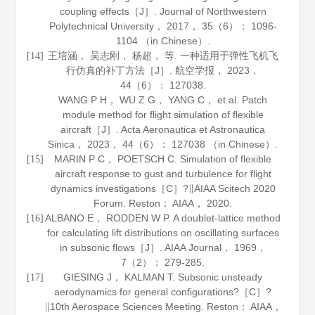
coupling effects［J］.
Journal of Northwestern
Polytechnical University
，
2017
，
35
（6）： 1096-
1104 （in Chinese）.
王培涵， 吴志刚， 杨超， 等. 一种适用于弹性飞机飞
[14]
行仿真的补丁方法［J］.
航空学报
，
2023
，
44
（6）： 127038.
WANG P H， WU Z G， YANG C， et al. Patch
module method for flight simulation of flexible
aircraft［J］.
Acta Aeronautica et Astronautica
Sinica
，
2023
，
44
（6）： 127038 （in Chinese）.
MARIN P C， POETSCH C. Simulation of flexible
[15]
aircraft response to gust and turbulence for flight
dynamics investigations［C］?∥AIAA Scitech 2020
Forum. Reston： AIAA，
2020
.
ALBANO E， RODDEN W P. A doublet-lattice method
[16]
for calculating lift distributions on oscillating surfaces
in subsonic flows［J］.
AIAA Journal
，
1969
，
7
（2）： 279-285.
GIESING J， KALMAN T. Subsonic unsteady
[17]
aerodynamics for general configurations?［C］?
∥10th Aerospace Sciences Meeting. Reston： AIAA，