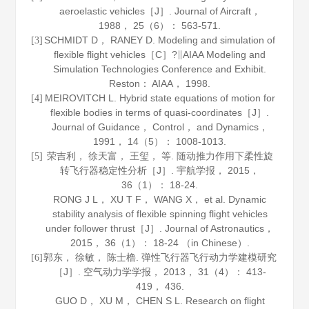
aeroelastic vehicles［J］.
Journal of Aircraft
，
1988
，
25
（6）： 563-571.
SCHMIDT D， RANEY D. Modeling and simulation of
[3]
flexible flight vehicles［C］?∥AIAA Modeling and
Simulation Technologies Conference and Exhibit.
Reston： AIAA，
1998
.
MEIROVITCH L. Hybrid state equations of motion for
[4]
flexible bodies in terms of quasi-coordinates［J］.
Journal of Guidance， Control， and Dynamics
，
1991
，
14
（5）： 1008-1013.
荣吉利， 徐天富， 王玺， 等. 随动推力作用下柔性旋
[5]
转飞行器稳定性分析［J］.
宇航学报
，
2015
，
36
（1）： 18-24.
RONG J L， XU T F， WANG X， et al. Dynamic
stability analysis of flexible spinning flight vehicles
under follower thrust［J］.
Journal of Astronautics
，
2015
，
36
（1）： 18-24 （in Chinese）.
郭东， 徐敏， 陈士橹. 弹性飞行器飞行动力学建模研究
[6]
［J］.
空气动力学学报
，
2013
，
31
（4）： 413-
419， 436.
GUO D， XU M， CHEN S L. Research on flight