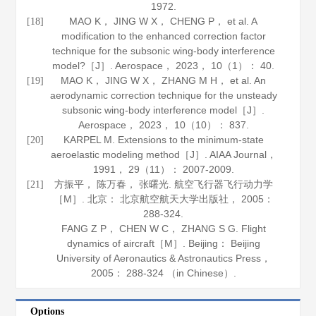
1972
.
MAO K， JING W X， CHENG P， et al. A
[18]
modification to the enhanced correction factor
technique for the subsonic wing-body interference
model?［J］.
Aerospace
，
2023
，
10
（1）： 40.
MAO K， JING W X， ZHANG M H， et al. An
[19]
aerodynamic correction technique for the unsteady
subsonic wing-body interference model［J］.
Aerospace
，
2023
，
10
（10）： 837.
KARPEL M. Extensions to the minimum-state
[20]
aeroelastic modeling method［J］.
AIAA Journal
，
1991
，
29
（11）： 2007-2009.
方振平， 陈万春， 张曙光.
航空飞行器飞行动力学
[21]
［M］. 北京： 北京航空航天大学出版社，
2005
：
288-324.
FANG Z P， CHEN W C， ZHANG S G.
Flight
dynamics of aircraft
［M］. Beijing： Beijing
University of Aeronautics & Astronautics Press，
2005
： 288-324 （in Chinese）.
Options