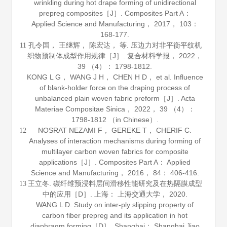
wrinkling during hot drape forming of unidirectional
prepreg composites［J］.
Composites Part A：
Applied Science and Manufacturing
，
2017
，
103
：
168-177.
孔令国， 王继辉， 陈宏达， 等. 压边力对非平衡平纹机
11
织物预制体成型作用规律［J］.
复合材料学报
，
2022
，
39
（4）： 1798-1812.
KONG L G， WANG J H， CHEN H D， et al. Influence
of blank-holder force on the draping process of
unbalanced plain woven fabric preform［J］.
Acta
Materiae Compositae Sinica
，
2022
，
39
（4）：
1798-1812 （in Chinese）.
NOSRAT NEZAMI F， GEREKE T， CHERIF C.
12
Analyses of interaction mechanisms during forming of
multilayer carbon woven fabrics for composite
applications［J］.
Composites Part A： Applied
Science and Manufacturing
，
2016
，
84
： 406-416.
王立冬. 碳纤维预浸料层间滑移性能研究及在热隔膜成型
13
中的应用［D］. 上海： 上海交通大学，
2020
.
WANG L D. Study on inter-ply slipping property of
carbon fiber prepreg and its application in hot
diaphragm forming［D］. Shanghai： Shanghai Jiao