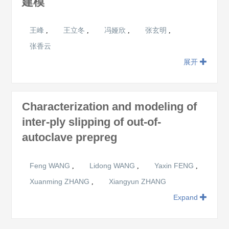
建模
王峰
王立冬
冯娅欣
张玄明
,
,
,
,
张香云
展开
Characterization and modeling of
inter-ply slipping of out-of-
autoclave prepreg
Feng WANG
Lidong WANG
Yaxin FENG
,
,
,
Xuanming ZHANG
Xiangyun ZHANG
,
Expand