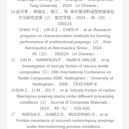
Tong University，
2020
（in Chinese）.
赵月青， 林德志， 陈汇， 等. 单向预浸料成型性能表征
14
方法研究进展［J］.
航空学报
，
2024
，
45
（22）：
030224.
ZHAO Y Q， LIN D Z， CHEN H， et al. Research
progress on characterization methods for forming
performance of unidirectional prepregs［J］.
Acta
Aeronautica et Astronautica Sinica
，
2024
，
45
（22）： 030224 （in Chinese）.
LIN H， HARRISON P， HAAR K VAN DE， et al.
15
Investigation of tool-ply friction of viscous textile
composites［C］∥8th International Conference on
Textile Composites 2006. Nottingham： University of
Nottingham，
2006
： TEXCOMP-8.
SUN J， LI M， GU Y， et al. Interply friction of carbon
16
fiber/epoxy prepreg stacks under different processing
conditions［J］.
Journal of Composite Materials
，
2014
，
48
（5）： 515-526.
AVEIGA D， GóMEZ D， MOCERINO D， et al.
17
Friction resistance of uncured carbon/epoxy prepregs
under thermoforming process conditions：