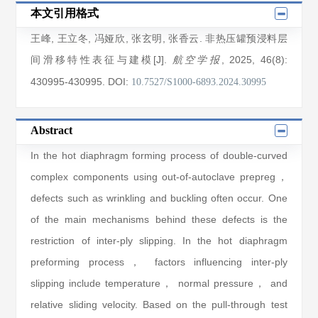
本文引用格式
王峰
,
王立冬
,
冯娅欣
,
张玄明
,
张香云
. 非热压罐预浸料层
间滑移特性表征与建模[J].
, 2025
, 46(8)
:
航空学报
430995
-430995
.
DOI:
10.7527/S1000-6893.2024.30995
Abstract
In the hot diaphragm forming process of double-curved
complex components using out-of-autoclave prepreg，
defects such as wrinkling and buckling often occur. One
of the main mechanisms behind these defects is the
restriction of inter-ply slipping. In the hot diaphragm
preforming process， factors influencing inter-ply
slipping include temperature， normal pressure， and
relative sliding velocity. Based on the pull-through test