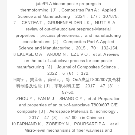
jute/PLA biocomposite prepregs in
thermoforming［J］.
Composites Part A： Applied
Science and Manufacturing
，
2024
，
177
： 107875.
CENTEA T， GRUNENFELDER L K， NUTT S. A
7
review of out-of-autoclave prepregs-Material
properties， process phenomena， and manufacturing
considerations［J］.
Composites Part A-Applied
Science and Manufacturing
，
2015
，
70
： 132-154.
EKUASE O A， ANJUM N， EZE V O， et al. A review
8
on the out-of-autoclave process for composite
manufacturing［J］.
Journal of Composites Science
，
2022
，
6
（6）： 172.
周宇， 樊孟金， 尚呈元， 等. OoA成型T800/607复合材
9
料制备及性能［J］.
宇航材料工艺
，
2017
，
47
（3）：
57-60.
ZHOU Y， FAN M J， SHANG C Y， et al. Preparation
and properties of an out-of-autoclave T800/607 C/E
composite［J］.
Aerospace Materials & Technology
，
2017
，
47
（3）： 57-60 （in Chinese）.
FARNAND K， ZOBEIRY N， POURSARTIP A， et al.
10
Micro-level mechanisms of fiber waviness and