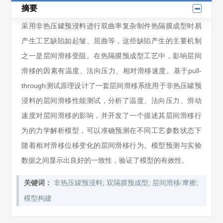
摘要
采用非热压罐预浸料进行双曲率复杂制件热隔膜成型时易
产生工艺缺陷如起皱、屈曲等，这些缺陷产生的主要机制
之一是层间滑移受阻。在热隔膜预成型工艺中，影响层间
滑移的因素有温度、法向压力、相对滑移速度。基于pull-
through测试原理设计了一套层间滑移系统用于非热压罐预
浸料的层间滑移性能测试，分析了温度、法向压力、滑动
速度对层间滑移的影响，并开发了一个描述其层间滑移行
为的力学解析模型，可以准确预测在不同工艺参数状态下
随着相对滑移位移变化的层间滑移行为。模型预测与实验
数据之间显示出良好的一致性，验证了模型的有效性。
;
;
;
关键词：
非热压罐预浸料
双隔膜预成型
层间滑移/摩擦
模型构建