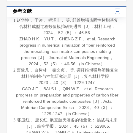
参考文献
赵华坤， 于涛， 程泽非， 等. 纤维增强热固性树脂基复
1
合材料成型过程数值模拟研究进展［J］.
材料工程
，
2024
，
52
（5）： 46-56.
ZHAO H K， YU T， CHENG Z F， et al. Research
progress in numerical simulation of fiber reinforced
thermosetting resin matrix composites molding
process［J］.
Journal of Materials Engineering
，
2024
，
52
（5）： 46-56 （in Chinese）.
曹建凡， 白树林， 秦文贞， 等. 碳纤维增强热塑性复合
2
材料的制备与性能研究进展［J］.
复合材料学报
，
2023
，
40
（3）： 1229-1247.
CAO J F， BAI S L， QIN W Z， et al. Research
progress on preparation and properties of carbon fiber
reinforced thermoplastic composites［J］.
Acta
Materiae Compositae Sinica
，
2023
，
40
（3）：
1229-1247 （in Chinese）.
张卫红， 唐长红. 航空航天装备的轻量化： 挑战与未来
3
［J］.
航空学报
，
2024
，
45
（5）： 529965.
ZHANG W H， TANG C H. Lightweighting of