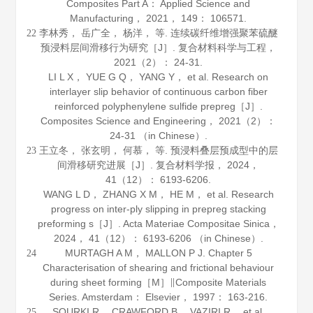
Composites Part A： Applied Science and
Manufacturing
，
2021
，
149
： 106571.
李林秀， 岳广全， 杨洋， 等. 连续碳纤维增强聚苯硫醚
22
预浸料层间滑移行为研究［J］.
复合材料科学与工程
，
2021
（2）： 24-31.
LI L X， YUE G Q， YANG Y， et al. Research on
interlayer slip behavior of continuous carbon fiber
reinforced polyphenylene sulfide prepreg［J］.
Composites Science and Engineering
，
2021
（2）：
24-31 （in Chinese）.
王立冬， 张玄明， 何慕， 等. 预浸料叠层预成型中的层
23
间滑移研究进展［J］.
复合材料学报
，
2024
，
41
（12）： 6193-6206.
WANG L D， ZHANG X M， HE M， et al. Research
progress on inter-ply slipping in prepreg stacking
preforming s［J］.
Acta Materiae Compositae Sinica
，
2024
，
41
（12）： 6193-6206 （in Chinese）.
MURTAGH A M， MALLON P J. Chapter 5
24
Characterisation of shearing and frictional behaviour
during sheet forming［M］∥
Composite Materials
Series
. Amsterdam： Elsevier，
1997
： 163-216.
SOURKI R， CRAWFORD B， VAZIRI R， et al.
25