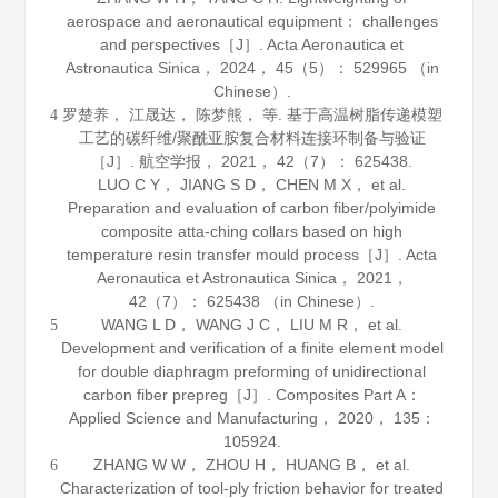
aerospace and aeronautical equipment： challenges
and perspectives［J］.
Acta Aeronautica et
Astronautica Sinica
，
2024
，
45
（5）： 529965 （in
Chinese）.
罗楚养， 江晟达， 陈梦熊， 等. 基于高温树脂传递模塑
4
工艺的碳纤维/聚酰亚胺复合材料连接环制备与验证
［J］.
航空学报
，
2021
，
42
（7）： 625438.
LUO C Y， JIANG S D， CHEN M X， et al.
Preparation and evaluation of carbon fiber/polyimide
composite atta-ching collars based on high
temperature resin transfer mould process［J］.
Acta
Aeronautica et Astronautica Sinica
，
2021
，
42
（7）： 625438 （in Chinese）.
WANG L D， WANG J C， LIU M R， et al.
5
Development and verification of a finite element model
for double diaphragm preforming of unidirectional
carbon fiber prepreg［J］.
Composites Part A：
Applied Science and Manufacturing
，
2020
，
135
：
105924.
ZHANG W W， ZHOU H， HUANG B， et al.
6
Characterization of tool-ply friction behavior for treated