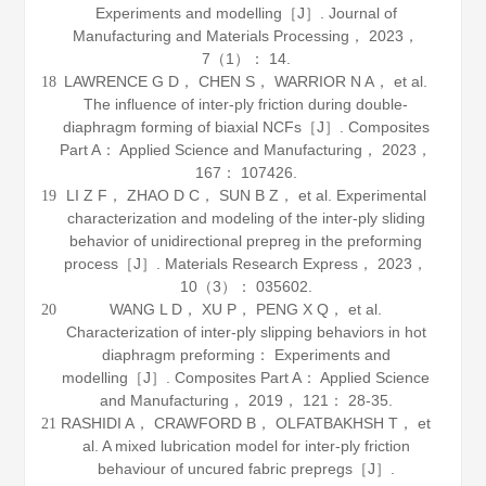
Experiments and modelling［J］.
Journal of
Manufacturing and Materials Processing
，
2023
，
7
（1）： 14.
LAWRENCE G D， CHEN S， WARRIOR N A， et al.
18
The influence of inter-ply friction during double-
diaphragm forming of biaxial NCFs［J］.
Composites
Part A： Applied Science and Manufacturing
，
2023
，
167
： 107426.
LI Z F， ZHAO D C， SUN B Z， et al. Experimental
19
characterization and modeling of the inter-ply sliding
behavior of unidirectional prepreg in the preforming
process［J］.
Materials Research Express
，
2023
，
10
（3）： 035602.
WANG L D， XU P， PENG X Q， et al.
20
Characterization of inter-ply slipping behaviors in hot
diaphragm preforming： Experiments and
modelling［J］.
Composites Part A： Applied Science
and Manufacturing
，
2019
，
121
： 28-35.
RASHIDI A， CRAWFORD B， OLFATBAKHSH T， et
21
al. A mixed lubrication model for inter-ply friction
behaviour of uncured fabric prepregs［J］.