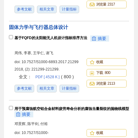
浏览量 2317
参考文献
相关文章
计量指标
固体力学与飞行器总体设计
基于FQFD的太阳能无人机设计指标排序方法
摘要
周伟, 李赛, 王学仁, 谢飞
doi:
10.7527/S1000-6893.2017.21299
收藏
2018, (2): 221299-221299.
下载 800
全文：
( 800 )
PDF [ 4528 K ]
浏览量 2113
参考文献
相关文章
计量指标
用于预腐蚀航空铝合金材料疲劳寿命分析的腐蚀当量裂纹的抛物线模型
摘要
邓景辉, 陈平剑, 付裕
doi:
10.7527/S1000-
收藏