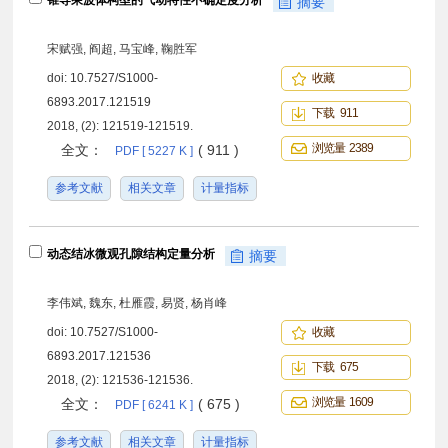
锥导乘波体构型的气动特性不确定度分析
摘要
宋赋强, 阎超, 马宝峰, 鞠胜军
doi:
10.7527/S1000-
收藏
6893.2017.121519
下载 911
2018, (2): 121519-121519.
浏览量 2389
全文：
( 911 )
PDF [ 5227 K ]
参考文献
相关文章
计量指标
动态结冰微观孔隙结构定量分析
摘要
李伟斌, 魏东, 杜雁霞, 易贤, 杨肖峰
doi:
10.7527/S1000-
收藏
6893.2017.121536
下载 675
2018, (2): 121536-121536.
浏览量 1609
全文：
( 675 )
PDF [ 6241 K ]
参考文献
相关文章
计量指标