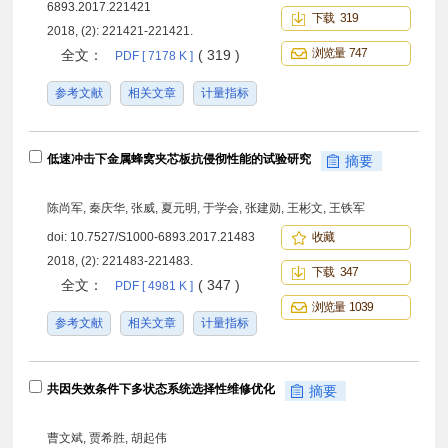
6893.2017.221421
下载 319
2018, (2): 221421-221421.
浏览量 747
全文：
( 319 )
PDF [ 7178 K ]
参考文献
相关文章
计量指标
低速冲击下金属蜂窝夹芯板抗侵彻性能的试验研究
摘要
陈尚军, 秦庆华, 张威, 夏元明, 于学会, 张建勋, 王彬文, 王铁军
doi:
10.7527/S1000-6893.2017.21483
收藏
2018, (2): 221483-221483.
下载 347
全文：
( 347 )
PDF [ 4981 K ]
浏览量 1039
参考文献
相关文章
计量指标
共因失效条件下多状态系统选择性维修优化
摘要
曹文斌, 贾希胜, 胡起伟