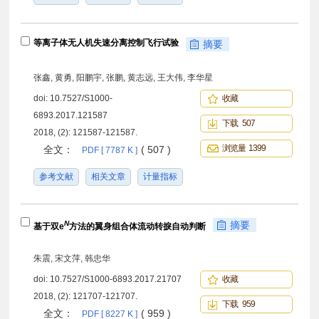
等离子体无人机失速分离控制飞行试验
摘要
张鑫, 黄勇, 阳鹏宇, 张鹏, 黄志远, 王大伟, 李华星
doi:
10.7527/S1000-
收藏
6893.2017.121587
下载 507
2018, (2): 121587-121587.
浏览量 1399
全文：
( 507 )
PDF [ 7787 K ]
参考文献
相关文章
计量指标
N
摘要
基于双e
方法的翼身组合体流动转捩自动判断
朱震, 宋文萍, 韩忠华
doi:
10.7527/S1000-6893.2017.21707
收藏
2018, (2): 121707-121707.
下载 959
全文：
( 959 )
PDF [ 8227 K ]