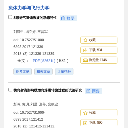
流体力学与飞行力学
S形进气道锤激波的动态特性
摘要
刘庭申, 冯立好, 王晋军
doi:
10.7527/S1000-
收藏
6893.2017.121339
下载 531
2018, (2): 121339-121339.
浏览量 1746
全文：
( 531 )
PDF [ 8262 K ]
参考文献
相关文章
计量指标
横向射流影响缓燃向爆震转捩过程的试验研究
摘要
彭瀚, 黄玥, 刘晨, 邢菲, 栾振业
doi:
10.7527/S1000-
收藏
6893.2017.121412
下载 890
2018, (2): 121412-121412.