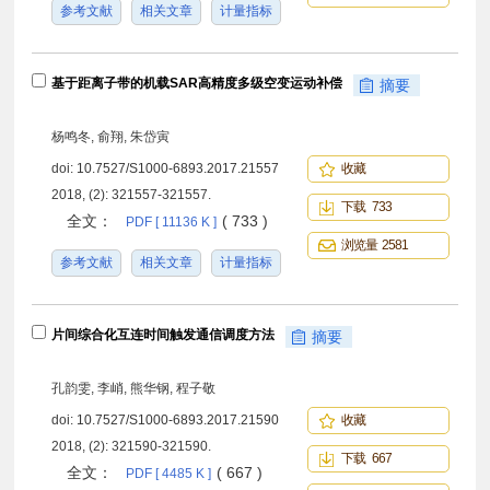
参考文献
相关文章
计量指标
基于距离子带的机载SAR高精度多级空变运动补偿
摘要
杨鸣冬, 俞翔, 朱岱寅
doi:
10.7527/S1000-6893.2017.21557
收藏
2018, (2): 321557-321557.
下载 733
全文：
( 733 )
PDF [ 11136 K ]
浏览量 2581
参考文献
相关文章
计量指标
片间综合化互连时间触发通信调度方法
摘要
孔韵雯, 李峭, 熊华钢, 程子敬
doi:
10.7527/S1000-6893.2017.21590
收藏
2018, (2): 321590-321590.
下载 667
全文：
( 667 )
PDF [ 4485 K ]