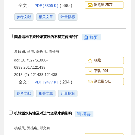
浏览量 2577
全文：
( 890 )
PDF [ 8805 K ]
参考文献
相关文章
计量指标
圆盘结构下旋转爆震波的不稳定传播特性
摘要
夏镇娟, 马虎, 卓长飞, 周长省
doi:
10.7527/S1000-
收藏
6893.2017.121438
下载 294
2018, (2): 121438-121438.
浏览量 541
全文：
( 294 )
PDF [ 9477 K ]
参考文献
相关文章
计量指标
机轮溅水特性及对进气道吸水的影响
摘要
杨成凤, 郭兆电, 邓文剑