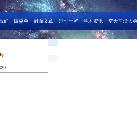
我们
编委会
封面文章
过刊一览
学术资讯
空天前沿大
ly
320