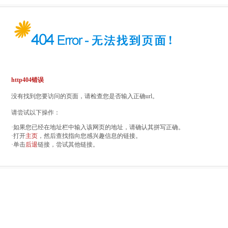
http404错误
没有找到您要访问的页面，请检查您是否输入正确url。
请尝试以下操作：
·如果您已经在地址栏中输入该网页的地址，请确认其拼写正确。
·打开
主页
，然后查找指向您感兴趣信息的链接。
·单击
后退
链接，尝试其他链接。