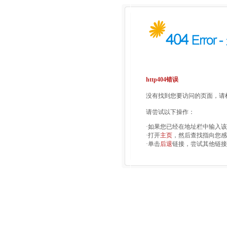
http404错误
没有找到您要访问的页面，请检
请尝试以下操作：
·如果您已经在地址栏中输入
·打开
主页
，然后查找指向您感
·单击
后退
链接，尝试其他链接