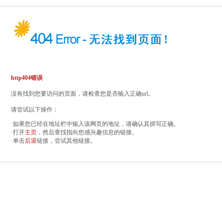
http404错误
没有找到您要访问的页面，请检查您是否输入正确url。
请尝试以下操作：
·如果您已经在地址栏中输入该网页的地址，请确认其拼写正确。
·打开
主页
，然后查找指向您感兴趣信息的链接。
·单击
后退
链接，尝试其他链接。