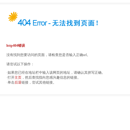
http404错误
没有找到您要访问的页面，请检查您是否输入正确url。
请尝试以下操作：
·如果您已经在地址栏中输入该网页的地址，请确认其拼写正确。
·打开
主页
，然后查找指向您感兴趣信息的链接。
·单击
后退
链接，尝试其他链接。