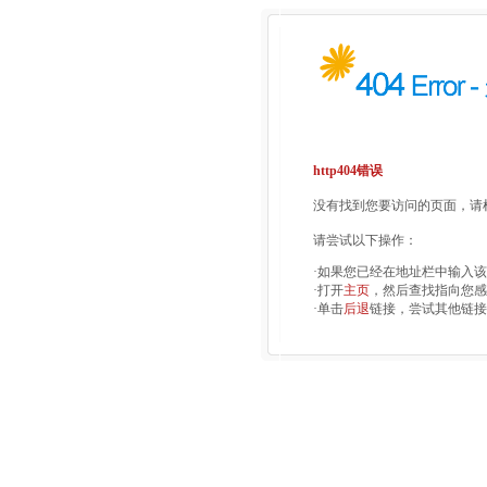
http404错误
没有找到您要访问的页面，请检
请尝试以下操作：
·如果您已经在地址栏中输入
·打开
主页
，然后查找指向您感
·单击
后退
链接，尝试其他链接