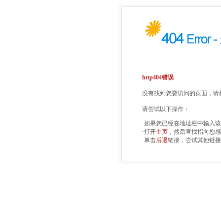
http404错误
没有找到您要访问的页面，请检
请尝试以下操作：
·如果您已经在地址栏中输入
·打开
主页
，然后查找指向您感
·单击
后退
链接，尝试其他链接