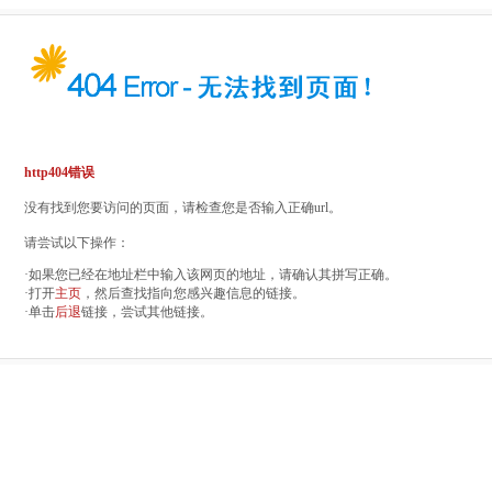
http404错误
没有找到您要访问的页面，请检查您是否输入正确url。
请尝试以下操作：
·如果您已经在地址栏中输入该网页的地址，请确认其拼写正确。
·打开
主页
，然后查找指向您感兴趣信息的链接。
·单击
后退
链接，尝试其他链接。