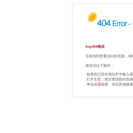
http404错误
没有找到您要访问的页面，请检
请尝试以下操作：
·如果您已经在地址栏中输入
·打开
主页
，然后查找指向您感
·单击
后退
链接，尝试其他链接