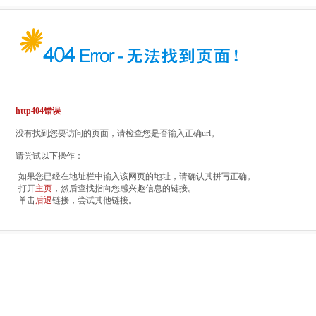
http404错误
没有找到您要访问的页面，请检查您是否输入正确url。
请尝试以下操作：
·如果您已经在地址栏中输入该网页的地址，请确认其拼写正确。
·打开
主页
，然后查找指向您感兴趣信息的链接。
·单击
后退
链接，尝试其他链接。