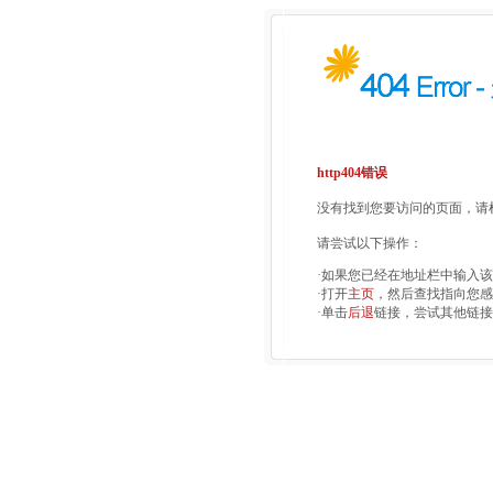
http404错误
没有找到您要访问的页面，请检
请尝试以下操作：
·如果您已经在地址栏中输入
·打开
主页
，然后查找指向您感
·单击
后退
链接，尝试其他链接