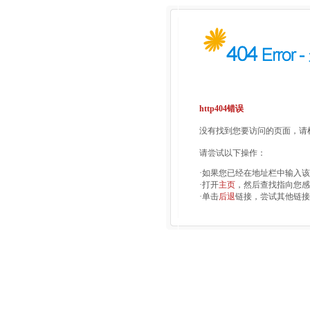
http404错误
没有找到您要访问的页面，请检
请尝试以下操作：
·如果您已经在地址栏中输入
·打开
主页
，然后查找指向您感
·单击
后退
链接，尝试其他链接