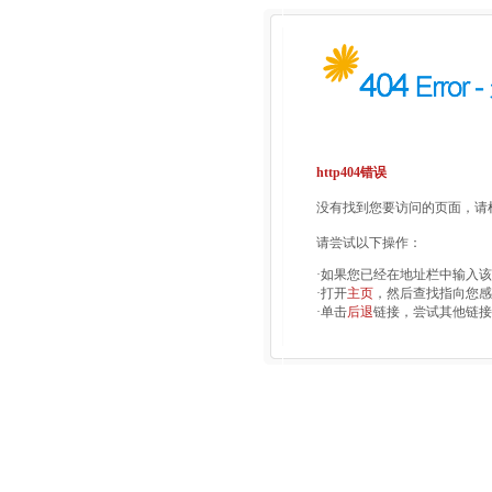
http404错误
没有找到您要访问的页面，请检
请尝试以下操作：
·如果您已经在地址栏中输入
·打开
主页
，然后查找指向您感
·单击
后退
链接，尝试其他链接