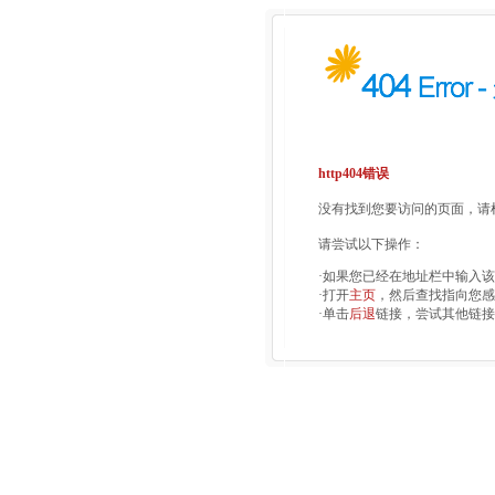
http404错误
没有找到您要访问的页面，请检
请尝试以下操作：
·如果您已经在地址栏中输入
·打开
主页
，然后查找指向您感
·单击
后退
链接，尝试其他链接