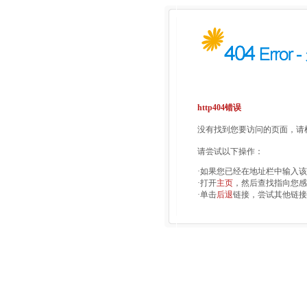
http404错误
没有找到您要访问的页面，请检
请尝试以下操作：
·如果您已经在地址栏中输入
·打开
主页
，然后查找指向您感
·单击
后退
链接，尝试其他链接