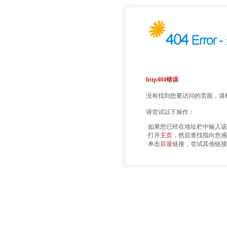
http404错误
没有找到您要访问的页面，请检
请尝试以下操作：
·如果您已经在地址栏中输入
·打开
主页
，然后查找指向您感
·单击
后退
链接，尝试其他链接