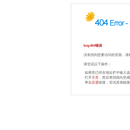
http404错误
没有找到您要访问的页面，请检
请尝试以下操作：
·如果您已经在地址栏中输入
·打开
主页
，然后查找指向您感
·单击
后退
链接，尝试其他链接