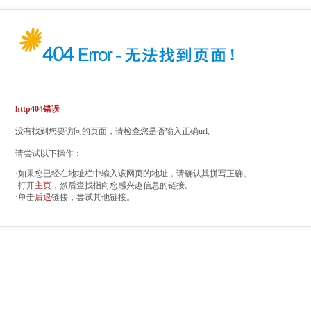
http404错误
没有找到您要访问的页面，请检查您是否输入正确url。
请尝试以下操作：
·如果您已经在地址栏中输入该网页的地址，请确认其拼写正确。
·打开
主页
，然后查找指向您感兴趣信息的链接。
·单击
后退
链接，尝试其他链接。