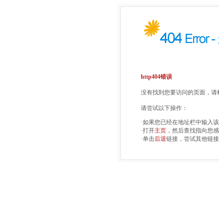
http404错误
没有找到您要访问的页面，请检
请尝试以下操作：
·如果您已经在地址栏中输入
·打开
主页
，然后查找指向您感
·单击
后退
链接，尝试其他链接