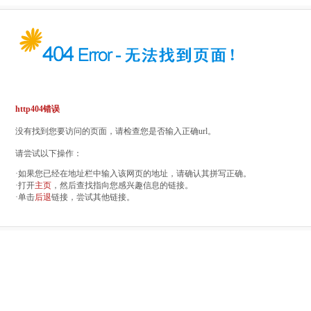
http404错误
没有找到您要访问的页面，请检查您是否输入正确url。
请尝试以下操作：
·如果您已经在地址栏中输入该网页的地址，请确认其拼写正确。
·打开
主页
，然后查找指向您感兴趣信息的链接。
·单击
后退
链接，尝试其他链接。