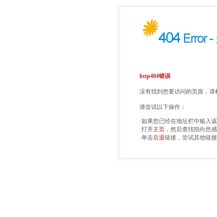
http404错误
没有找到您要访问的页面，请检
请尝试以下操作：
·如果您已经在地址栏中输入
·打开
主页
，然后查找指向您感
·单击
后退
链接，尝试其他链接