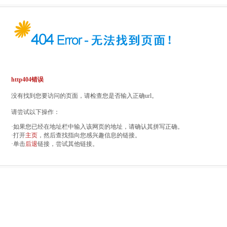
http404错误
没有找到您要访问的页面，请检查您是否输入正确url。
请尝试以下操作：
·如果您已经在地址栏中输入该网页的地址，请确认其拼写正确。
·打开
主页
，然后查找指向您感兴趣信息的链接。
·单击
后退
链接，尝试其他链接。