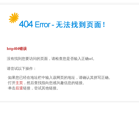
http404错误
没有找到您要访问的页面，请检查您是否输入正确url。
请尝试以下操作：
·如果您已经在地址栏中输入该网页的地址，请确认其拼写正确。
·打开
主页
，然后查找指向您感兴趣信息的链接。
·单击
后退
链接，尝试其他链接。