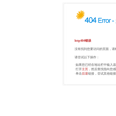
http404错误
没有找到您要访问的页面，请检
请尝试以下操作：
·如果您已经在地址栏中输入
·打开
主页
，然后查找指向您感
·单击
后退
链接，尝试其他链接