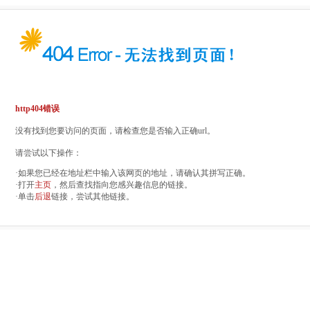
http404错误
没有找到您要访问的页面，请检查您是否输入正确url。
请尝试以下操作：
·如果您已经在地址栏中输入该网页的地址，请确认其拼写正确。
·打开
主页
，然后查找指向您感兴趣信息的链接。
·单击
后退
链接，尝试其他链接。